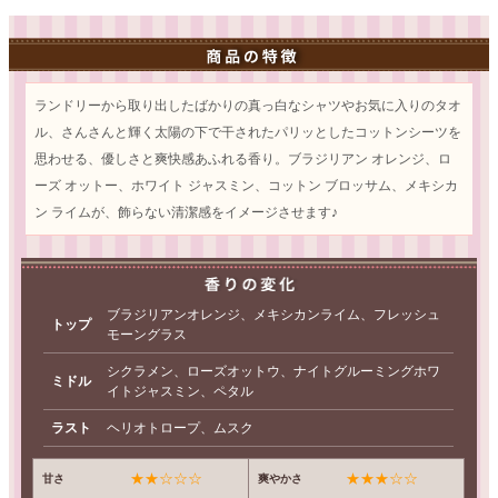
ランドリーから取り出したばかりの真っ白なシャツやお気に入りのタオ
ル、さんさんと輝く太陽の下で干されたパリッとしたコットンシーツを
思わせる、優しさと爽快感あふれる香り。ブラジリアン オレンジ、ロ
ーズ オットー、ホワイト ジャスミン、コットン ブロッサム、メキシカ
ン ライムが、飾らない清潔感をイメージさせます♪
ブラジリアンオレンジ、メキシカンライム、フレッシュ
トップ
モーングラス
シクラメン、ローズオットウ、ナイトグルーミングホワ
ミドル
イトジャスミン、ペタル
ラスト
ヘリオトロープ、ムスク
★★☆☆☆
★★★☆☆
甘さ
爽やかさ