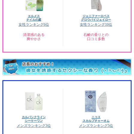
エルメス
ジェニファーロペス
ナイルの庭
グロウバイジェイロー
女性ランキング6位
女性ランキング10位
清潔感のある
石鹸の香りとの
爽やかさ
口コミ多数
カルバンクライン
ニコス
シーケーワン
スカルプチャーオム
メンズランキング3位
メンズランキング5位