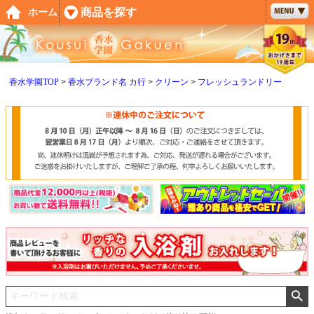
ペー
商品を探す
ホーム
ジト
ップ
へ
香水学園TOP
香水ブランド名 カ行
クリーン
フレッシュランドリー