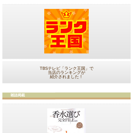
TBSテレビ「ランク王国」で
当店のランキングが
紹介されました！