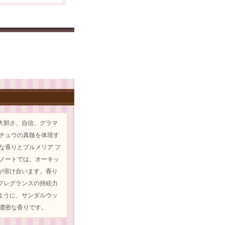
つ大胆さ、自信、グラマ
 チュウの真髄を体現す
な香りとプルメリア フ
ルノートでは、オーキッ
が溶け合います。香り
フレグランスの持続力
ように、サンダルウッ
濃密な香りです。