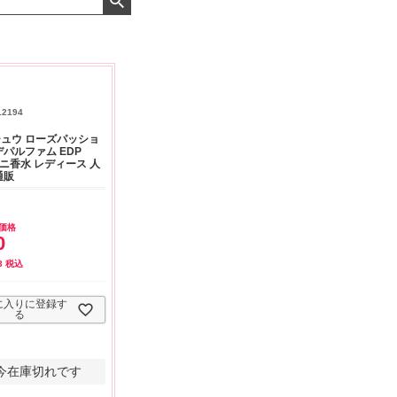
ちよくお取引が出来ま
おまけありがとうございま
お昼に買って次の日届
。またよろしくお願い
した。早速レビューを書き
のでちょっとびっくり
します。
ました！
した、また買います！
12194
ュウ ローズパッショ
デパルファム EDP
 ミニ香水 レディース 人
通販
価格
0
3
税込
に入りに登録す
る
今在庫切れです