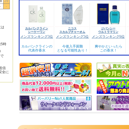
8
29
-
-
文は
カルバンクライン
ニコス
ジバンシー
シーケーワン
スカルプチャーオム
ウルトラマリン
メンズランキング3位
メンズランキング5位
メンズランキング6位
後5時
カルバンクラインの
今後入手困難
爽やかといったら
代表作香水
となる可能性あり！
この香水！
の
みで
送信
安全に