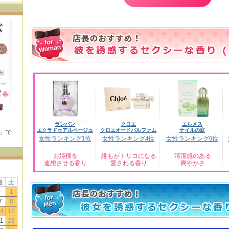
ランバン
クロエ
エルメス
エクラドゥアルページュ
クロエオードパルファム
ナイルの庭
E」で
女性ランキング1位
女性ランキング4位
女性ランキング6位
！
お姫様を
誰もがトリコになる
清潔感のある
連想させる香り
愛される香り
爽やかさ
金
土
-
1
7
8
4
15
1
22