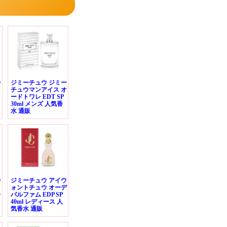
ー
ジミーチュウ ジミー
ト
チュウマンアイス オ
メ
ードトワレ EDT SP
30ml メンズ 人気香
水 通販
ー
ジミーチュウ アイウ
ト
ォントチュウ オーデ
レ
パルファム EDP SP
40ml レディース 人
気香水 通販