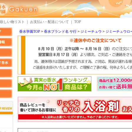
欲しい物リスト
｜
お支払い・配送について
｜
TOP
香水学園TOP
香水ブランド名 サ行
ジミーチュウ
ジミーチュウロ
ん
しらすさん
MMさん