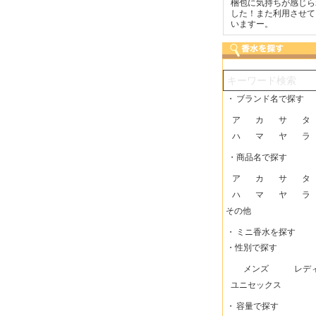
いつも迅速な発送をしてい
梱包に気持ちが感じられま
こまめにメールを
ただけるので、助かってい
した！また利用させてもら
で安心できました
ます。
いますー。
・
ブランド名で探す
ア
カ
サ
タ
ハ
マ
ヤ
ラ
・商品名で探す
ア
カ
サ
タ
ハ
マ
ヤ
ラ
その他
・
ミニ香水を探す
・性別で探す
メンズ
レデ
ユニセックス
・
容量で探す