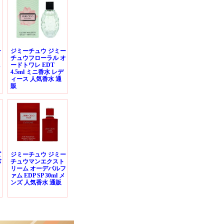
ー
ジミーチュウ ジミー
ト
チュウフローラル オ
ニ
ードトワレ EDT
4.5ml ミニ香水 レデ
ィース 人気香水 通
販
ズ
ジミーチュウ ジミー
パ
チュウマンエクスト
リーム オーデパルフ
ァム EDP SP 30ml メ
ンズ 人気香水 通販