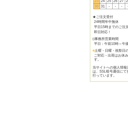
23
24
25
26
27
2
30
31
-
-
-
★ご注文受付
24時間年中無休
平日15時までのご注
即日対応！
□事務所営業時間
平日：午前10時～午
■
土曜・日曜・祝祭日
ご対応・出荷はお休
す。
当サイトへの個人情報
は、SSL暗号通信にて
行っています。