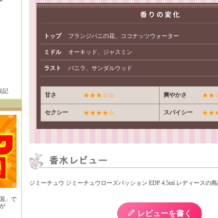
トップ
フランジパニの花、ココナッツウォーター
ミドル
オーキッド、ジャスミン
ラスト
バニラ、サンダルウッド
表記
甘さ
★★★☆☆
爽やかさ
★★
セクシー
★★★★☆
スパイシー
★★
ジミーチュウ ジミーチュウローズパッション EDP 4.5ml レディースの
王国」で
が
！
レビューを書く