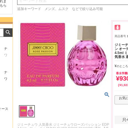
検索
頂けたの
商品が早く届いたのでよか
好きな香水を、いろいろ少
気持
。
ったです。また利用させて
量試せるところが魅力でし
した
追加キーワード メンズ、ムスク などで絞り込み可能
もらいます！
た。
いた
商品番号
ジミーチ
ナ
ン オー
4.5ml
ワ
気香水 
¥
のところ
ナ
香水学園
¥
93
ワ
¥
1,02
お気
ィース
只
ジミーチュウ 人気香水 ジミーチュウローズパッション EDP