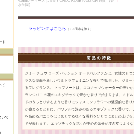
4.5mlレディース | JIMMY CHOO ROSE PASSION 通販 【香
水学園】
ラッピングはこちら
（ミニ香水を除く）
ード
ジミー チュウ ローズ パッション オードパルファムは、女性のも
ラスな側面を新しいウルトラフェミニンな香りで表現した、ジミー
いて
るフレグランス。 トップノートは、ココナッツウォーターの爽やか
ランジパニ の花のエキゾチックで豊かな香りで始まります。ミド
ドのうっとりするような香りにジャスミンフラワーの魅惑的な香り
が強まるとともに、パワフルで深みのあるエキゾチックな香りで、
を高めるバニラをはじめとする様々な香料をひとつにまとめ上げる
ついて
ドが表れます。 エキゾチックな花々が中心の気分が浮き立つような
識