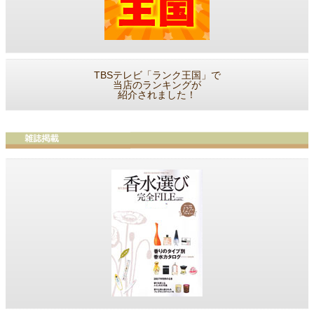
TBSテレビ「ランク王国」で
当店のランキングが
紹介されました！