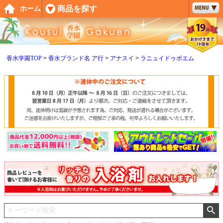
ペー
商品を探す
ホーム
ジト
ップ
へ
香水学園TOP
香水ブランド名 ア行
アナスイ
ラニュイドゥボエム