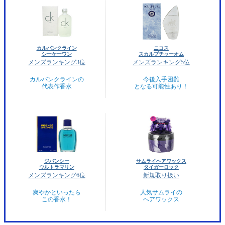
カルバンクライン
ニコス
シーケーワン
スカルプチャーオム
メンズランキング3位
メンズランキング5位
カルバンクラインの
今後入手困難
代表作香水
となる可能性あり！
ジバンシー
サムライヘアワックス
ウルトラマリン
タイガーロック
メンズランキング6位
新規取り扱い
爽やかといったら
人気サムライの
この香水！
ヘアワックス