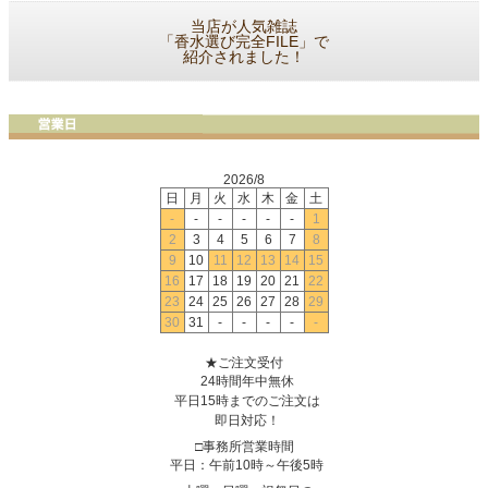
当店が人気雑誌
「香水選び完全FILE」で
紹介されました！
2026/8
日
月
火
水
木
金
土
-
-
-
-
-
-
1
2
3
4
5
6
7
8
9
10
11
12
13
14
15
16
17
18
19
20
21
22
23
24
25
26
27
28
29
30
31
-
-
-
-
-
★ご注文受付
24時間年中無休
平日15時までのご注文は
即日対応！
□事務所営業時間
平日：午前10時～午後5時