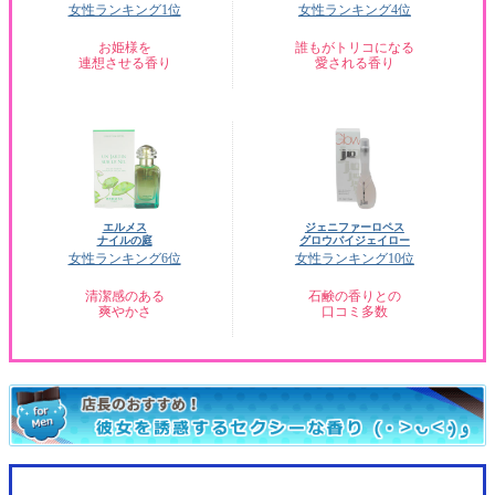
女性ランキング1位
女性ランキング4位
お姫様を
誰もがトリコになる
連想させる香り
愛される香り
エルメス
ジェニファーロペス
ナイルの庭
グロウバイジェイロー
女性ランキング6位
女性ランキング10位
清潔感のある
石鹸の香りとの
爽やかさ
口コミ多数