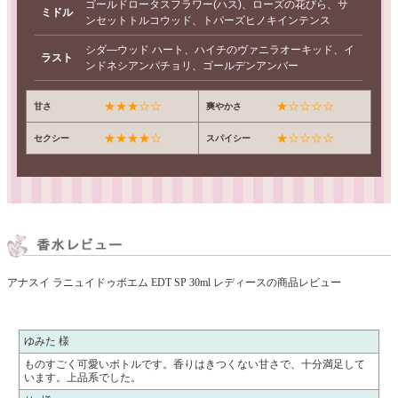
ゴールドロータスフラワー(ハス)、ローズの花びら、サ
ミドル
ンセットトルコウッド、トパーズヒノキインテンス
シダ―ウッド ハート、ハイチのヴァニラオーキッド、イ
ラスト
ンドネシアンパチョリ、ゴールデンアンバー
★★★☆☆
★☆☆☆☆
甘さ
爽やかさ
★★★★☆
★☆☆☆☆
セクシー
スパイシー
アナスイ ラニュイドゥボエム EDT SP 30ml レディースの商品レビュー
ゆみた 様
ものすごく可愛いボトルです。香りはきつくない甘さで、十分満足して
います。上品系でした。