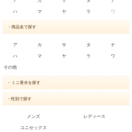
ア
カ
サ
タ
ナ
ワ
ハ
マ
ヤ
ラ
・商品名で探す
ア
カ
サ
タ
ナ
ハ
マ
ヤ
ラ
ワ
その他
・
ミニ香水を探す
・性別で探す
メンズ
レディース
ユニセックス