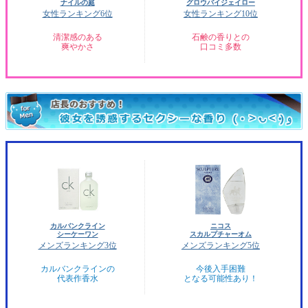
ナイルの庭
グロウバイジェイロー
女性ランキング6位
女性ランキング10位
清潔感のある
石鹸の香りとの
爽やかさ
口コミ多数
カルバンクライン
ニコス
シーケーワン
スカルプチャーオム
メンズランキング3位
メンズランキング5位
カルバンクラインの
今後入手困難
代表作香水
となる可能性あり！