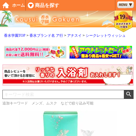
ペー
商品を探す
ホーム
ジト
ップ
へ
香水学園TOP
香水ブランド名 ア行
アナスイ
シークレットウィッシュ
追加キーワード メンズ、ムスク などで絞り込み可能