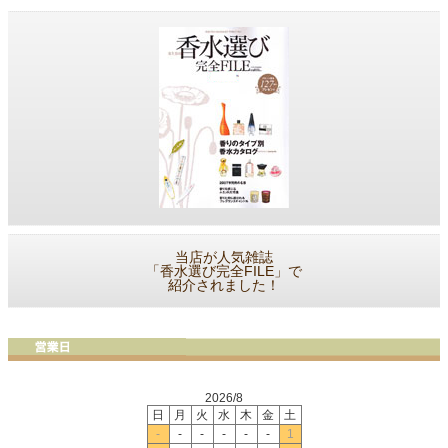
当店が人気雑誌
「香水選び完全FILE」で
紹介されました！
2026/8
日
月
火
水
木
金
土
-
-
-
-
-
-
1