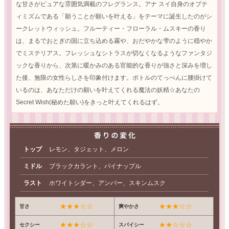
な甘さがピュアな雰囲気満載のフレグランス。アナ スイ自身のオプテ
ィミズムである「願うことが願いを叶える」をテーマに誕生したのがシ
ークレットウィッシュ。フルーティー・フローラル・ムスキーの香り
は、まるでおとぎの国に立ち込める霧や、おだやかな雫のように穏やか
でミステリアス。フレッシュなシトラスが切なくなるようなファンタジ
ックな香りから、次第に暖かみのある官能的な香りが強さと深みを増し
た後、無限の女性らしさを印象付けます。ボトルのてっぺんに腰掛けて
いるのは、あなただけの願いを叶えてくれる魔法の妖精☆あなたの
Secret Wish(秘めた願い)をきっと叶えてくれるはず。
トップ
レモン、タジェット、メロン
ミドル
ブラックカラント、パイナップル
ラスト
ホワイトシダー、アンバー、スキンムスク
★★★☆☆
★★★☆☆
甘さ
爽やかさ
★★★☆☆
★★☆☆☆
セクシー
スパイシー