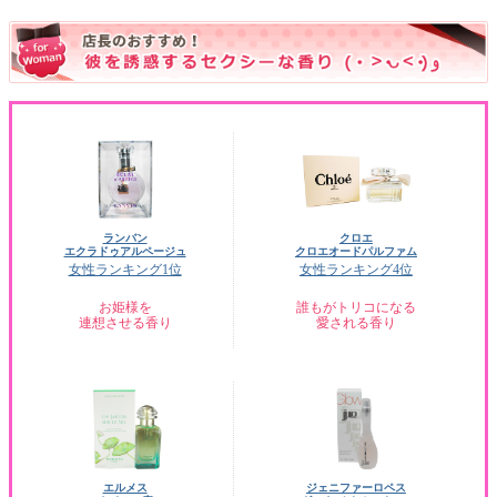
ランバン
クロエ
エクラドゥアルページュ
クロエオードパルファム
女性ランキング1位
女性ランキング4位
お姫様を
誰もがトリコになる
連想させる香り
愛される香り
エルメス
ジェニファーロペス