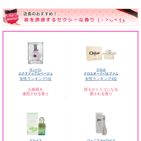
ランバン
クロエ
エクラドゥアルページュ
クロエオードパルファム
女性ランキング1位
女性ランキング4位
お姫様を
誰もがトリコになる
連想させる香り
愛される香り
エルメス
ジェニファーロペス