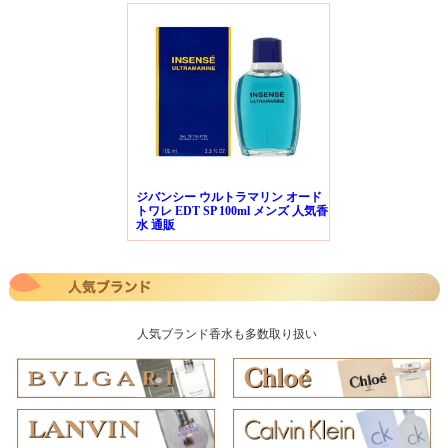
ジバンシー ウルトラマリン オード
トワレ EDT SP 100ml メンズ 人気香
水 通販
人気ブランド香水も多数取り扱い