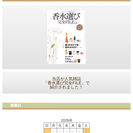
当店が人気雑誌
「香水選び完全FILE」で
紹介されました！
2026/8
日
月
火
水
木
金
土
-
-
-
-
-
-
1