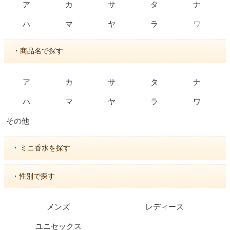
ア
カ
サ
タ
ナ
ワ
ハ
マ
ヤ
ラ
・商品名で探す
ア
カ
サ
タ
ナ
ハ
マ
ヤ
ラ
ワ
その他
・
ミニ香水を探す
・性別で探す
メンズ
レディース
ユニセックス