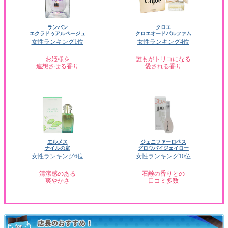
ランバン
クロエ
エクラドゥアルページュ
クロエオードパルファム
女性ランキング1位
女性ランキング4位
お姫様を
誰もがトリコになる
連想させる香り
愛される香り
エルメス
ジェニファーロペス
ナイルの庭
グロウバイジェイロー
女性ランキング6位
女性ランキング10位
清潔感のある
石鹸の香りとの
爽やかさ
口コミ多数