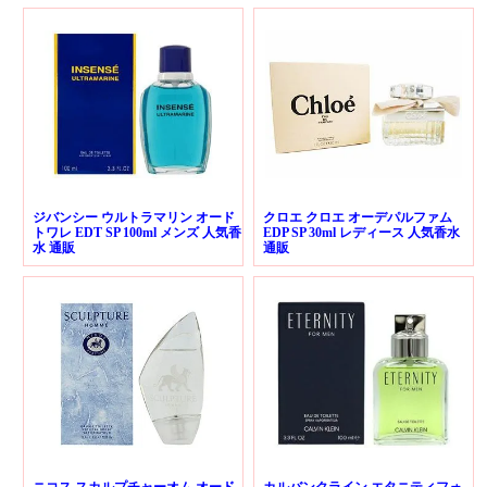
ジバンシー ウルトラマリン オード
クロエ クロエ オーデパルファム
トワレ EDT SP 100ml メンズ 人気香
EDP SP 30ml レディース 人気香水
水 通販
通販