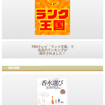
TBSテレビ「ランク王国」で
当店のランキングが
紹介されました！