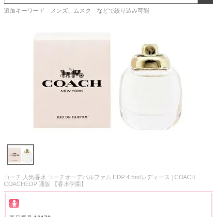
追加キーワード メンズ、ムスク などで絞り込み可能
コーチ 人気香水 コーチオーデパルファム EDP 4.5mlレディース | COACH
COACHEDP 通販 【香水学園】