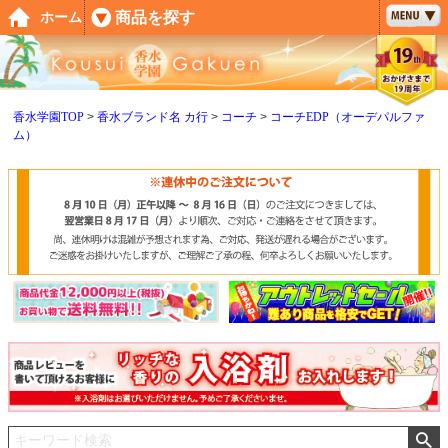
ペー
商品を探す
ホーム
ジト
ップ
へ
香水学園TOP
香水ブランド名 カ行
コーチ
コーチEDP（オーデパルファ
ム）