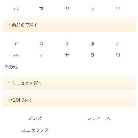
ワ
ハ
マ
ヤ
ラ
・商品名で探す
ア
カ
サ
タ
ナ
ハ
マ
ヤ
ラ
ワ
その他
・
ミニ香水を探す
・性別で探す
メンズ
レディース
ユニセックス