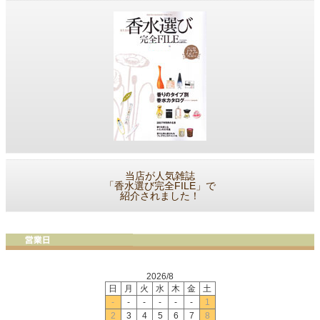
当店が人気雑誌
「香水選び完全FILE」で
紹介されました！
2026/8
日
月
火
水
木
金
土
-
-
-
-
-
-
1
2
3
4
5
6
7
8