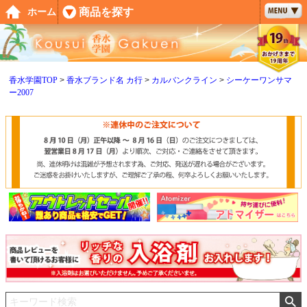
ペー
商品を探す
ホーム
ジト
ップ
へ
香水学園TOP
香水ブランド名 カ行
カルバンクライン
シーケーワンサマ
ー2007