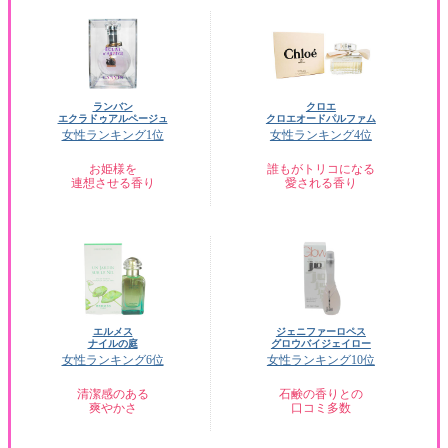
ランバン
クロエ
エクラドゥアルページュ
クロエオードパルファム
女性ランキング1位
女性ランキング4位
お姫様を
誰もがトリコになる
連想させる香り
愛される香り
エルメス
ジェニファーロペス
ナイルの庭
グロウバイジェイロー
女性ランキング6位
女性ランキング10位
清潔感のある
石鹸の香りとの
爽やかさ
口コミ多数