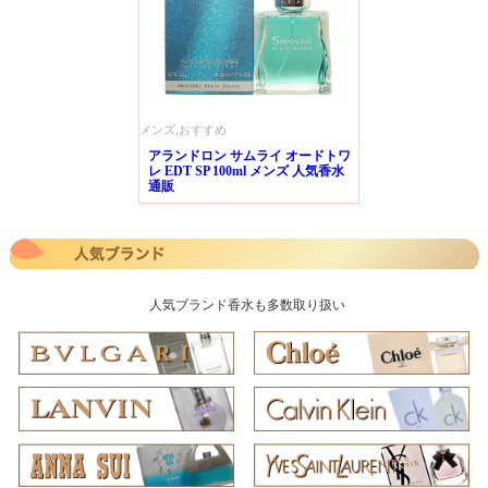
メンズ,おすすめ
アランドロン サムライ オードトワ
レ EDT SP 100ml メンズ 人気香水
通販
人気ブランド香水も多数取り扱い