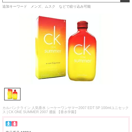
追加キーワード メンズ、ムスク などで絞り込み可能
カルバンクライン 人気香水 シーケーワンサマー2007 EDT SP 100mlユニセック
ス | CK ONE SUMMER 2007 通販 【香水学園】