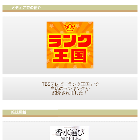
TBSテレビ「ランク王国」で
当店のランキングが
紹介されました！