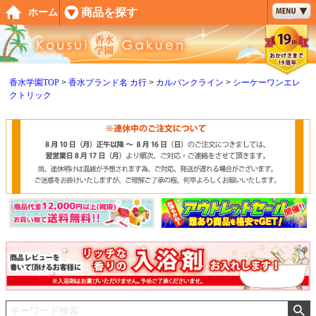
ペー
商品を探す
ホーム
ジト
ップ
へ
香水学園TOP
香水ブランド名 カ行
カルバンクライン
シーケーワンエレ
クトリック