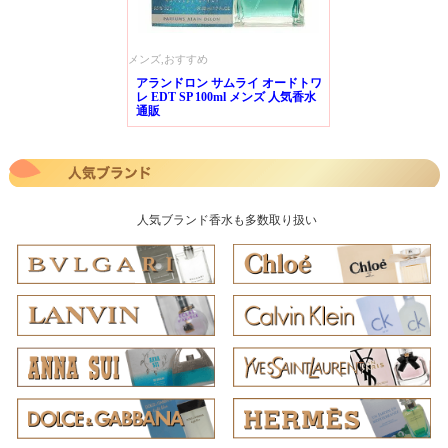
メンズ,おすすめ
アランドロン サムライ オードトワ
レ EDT SP 100ml メンズ 人気香水
通販
人気ブランド香水も多数取り扱い