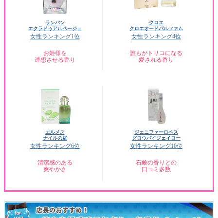
ランバン
クロエ
エクラドゥアルページュ
クロエオードパルファム
女性ランキング1位
女性ランキング4位
お姫様を
誰もがトリコになる
連想させる香り
愛される香り
エルメス
ジェニファーロペス
ナイルの庭
グロウバイジェイロー
女性ランキング6位
女性ランキング10位
清潔感のある
石鹸の香りとの
爽やかさ
口コミ多数