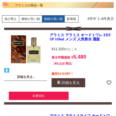
アラミスの商品一覧
4
件中
1
-
4
件表示
並び替え
価格が安い順
価格が高い順
新着順
アラミス アラミス オードトワレ EDT
SP 110ml メンズ 人気香水 通販
¥
11,500
のところ
5,480
¥
香水学園価格
¥
税込
6,028
激安52％OFF！
詳細を見る ›
詳細を見る
在庫切れ
アラミス アラミスライフ オードトワ