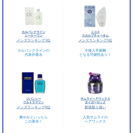
カルバンクライン
ニコス
シーケーワン
スカルプチャーオム
メンズランキング3位
メンズランキング5位
カルバンクラインの
今後入手困難
代表作香水
となる可能性あり！
ジバンシー
サムライヘアワックス
ウルトラマリン
タイガーロック
メンズランキング6位
新規取り扱い
爽やかといったら
人気サムライの
この香水！
ヘアワックス