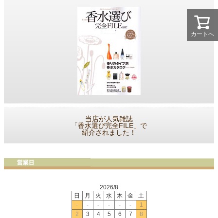
カートへ
当店が人気雑誌
「香水選び完全FILE」で
紹介されました！
2026/8
日
月
火
水
木
金
土
-
-
-
-
-
-
1
2
3
4
5
6
7
8