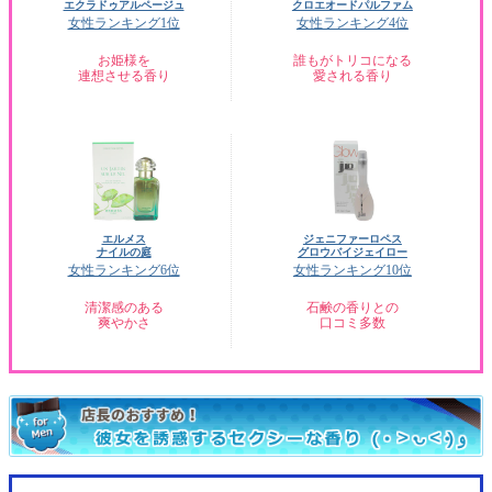
エクラドゥアルページュ
クロエオードパルファム
女性ランキング1位
女性ランキング4位
お姫様を
誰もがトリコになる
連想させる香り
愛される香り
エルメス
ジェニファーロペス
ナイルの庭
グロウバイジェイロー
女性ランキング6位
女性ランキング10位
清潔感のある
石鹸の香りとの
爽やかさ
口コミ多数