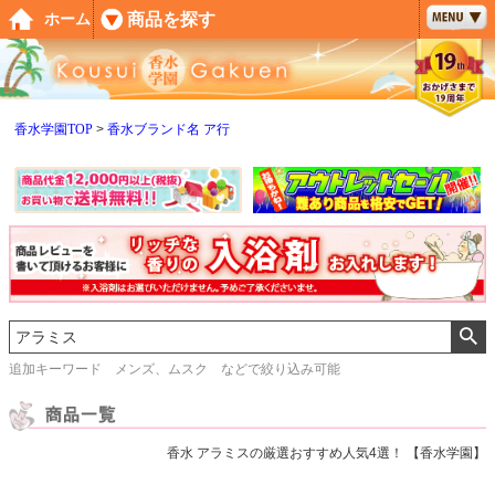
ペー
商品を探す
ホーム
ジト
ップ
へ
香水学園TOP
香水ブランド名 ア行
追加キーワード メンズ、ムスク などで絞り込み可能
香水 アラミスの厳選おすすめ人気4選！ 【香水学園】