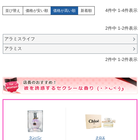
4
件中
1
-
4
件表示
並び替え
価格が安い順
価格が高い順
新着順
2
件中
1
-
2
件表示
アラミスライフ
アラミス
2
件中
1
-
2
件表示
ランバン
クロエ