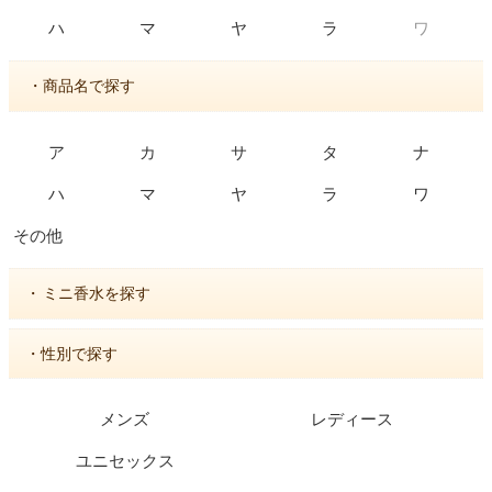
ワ
ハ
マ
ヤ
ラ
・商品名で探す
ア
カ
サ
タ
ナ
ハ
マ
ヤ
ラ
ワ
その他
・
ミニ香水を探す
・性別で探す
メンズ
レディース
ユニセックス