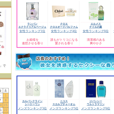
ランバン
クロエ
エルメス
エクラドゥアルページュ
クロエオードパルファム
ナイルの庭
女性ランキング1位
女性ランキング4位
女性ランキング6位
お姫様を
誰もがトリコになる
清潔感のある
連想させる香り
愛される香り
爽やかさ
E」で
！
金
土
-
1
7
8
カルバンクライン
ニコス
ジバンシー
シーケーワン
スカルプチャーオム
ウルトラマリン
4
15
メンズランキング3位
メンズランキング5位
メンズランキング6位
1
22