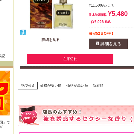
¥
11,500
のところ
¥
5,480
香水学園価格
¥
6,028
税込
激安52％OFF！
詳細を見る ›
詳細を見る
表記
在庫切れ
並び替え
価格が安い順
価格が高い順
新着順
王国」で
が
！