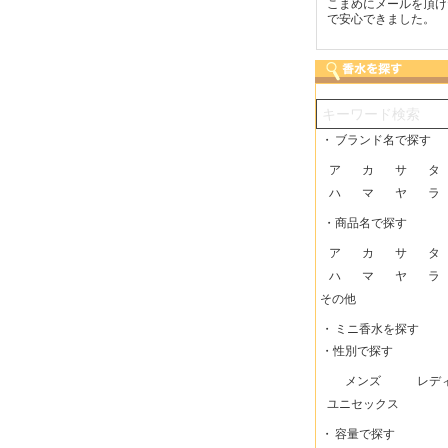
つも迅速な発送をしてい
梱包に気持ちが感じられま
こまめにメールを頂け
だけるので、助かってい
した！また利用させてもら
で安心できました。
す。
いますー。
・
ブランド名で探す
ア
カ
サ
タ
ハ
マ
ヤ
ラ
・商品名で探す
ア
カ
サ
タ
ハ
マ
ヤ
ラ
その他
・
ミニ香水を探す
・性別で探す
メンズ
レデ
ユニセックス
・
容量で探す