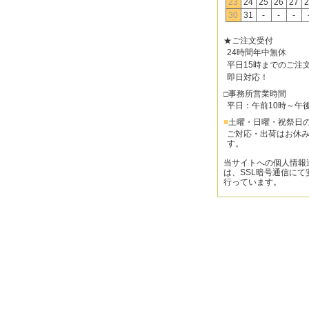
23
24
25
26
27
2
30
31
-
-
-
★ご注文受付
24時間年中無休
平日15時までのご注
即日対応！
□事務所営業時間
平日：午前10時～午
■
土曜・日曜・祝祭日
ご対応・出荷はお休
す。
当サイトへの個人情報
は、SSL暗号通信にて
行っています。