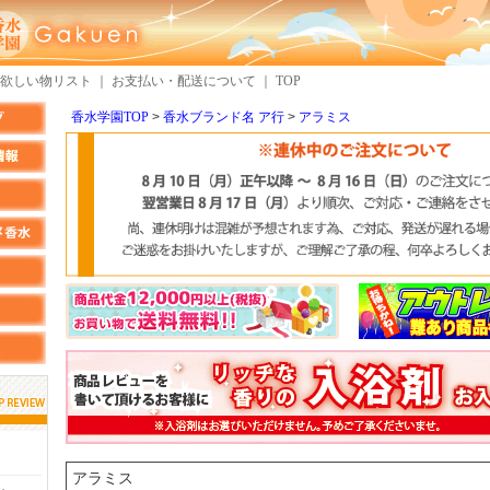
欲しい物リスト
｜
お支払い・配送について
｜
TOP
香水学園TOP
香水ブランド名 ア行
アラミス
しらすさん
MMさん
検索