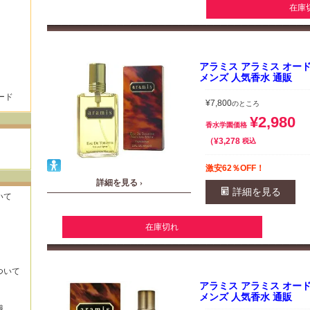
在庫
アラミス アラミス オードトワ
メンズ 人気香水 通販
ード
¥
7,800
のところ
¥
2,980
香水学園価格
¥
3,278
税込
激安62％OFF！
詳細を見る ›
詳細を見る
いて
在庫切れ
ついて
アラミス アラミス オードトワ
メンズ 人気香水 通販
識