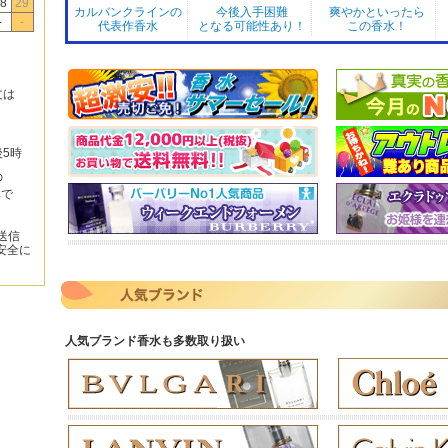
8
29
カルバンクラインの
今後入手困難
爽やかといったら
-
-
代表作香水
となる可能性あり！
この香水！
文は
後5時
の
みで
送信
安全に
人気ブランド香水も多数取り扱い