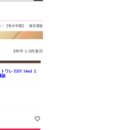
よくお取引が出来ま
おまけありがとうございま
お昼に買って次の日届いた
またよろしくお願い
した。早速レビューを書き
のでちょっとびっくりしま
ます。
ました！
した、また買います！
水！【香水学園】 激安通販
3
件中
1
-
3
件表示
ワレ EDT 14ml ミ
通販