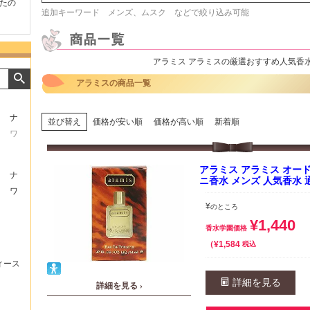
たの
商品が早く届いたのでよか
好きな香水を、いろいろ少
気持ち
追加キーワード メンズ、ムスク などで絞り込み可能
ったです。また利用させて
量試せるところが魅力でし
した。
もらいます！
た。
いたし
アラミス アラミスの厳選おすすめ人気香
アラミスの商品一覧
ナ
並び替え
価格が安い順
価格が高い順
新着順
ワ
アラミス アラミス オードト
ナ
ニ香水 メンズ 人気香水 
ワ
¥
のところ
¥
1,440
香水学園価格
¥
1,584
税込
ィース
詳細を見る
詳細を見る ›