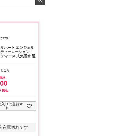
よくお取引が出来ま
おまけありがとうございま
お昼に買って次の日届いた
またよろしくお願い
した。早速レビューを書き
のでちょっとびっくりしま
ます。
ました！
した、また買います！
10775
ルハート エンジェル
ボディーローション
 レディース 人気香水 通
のところ
価格
200
0
税込
に入りに登録す
る
今在庫切れです