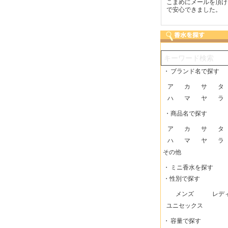
つも迅速な発送をしてい
梱包に気持ちが感じられま
こまめにメールを頂け
だけるので、助かってい
した！また利用させてもら
で安心できました。
す。
いますー。
・
ブランド名で探す
ア
カ
サ
タ
ハ
マ
ヤ
ラ
・商品名で探す
ア
カ
サ
タ
ハ
マ
ヤ
ラ
その他
・
ミニ香水を探す
・性別で探す
メンズ
レデ
ユニセックス
・
容量で探す