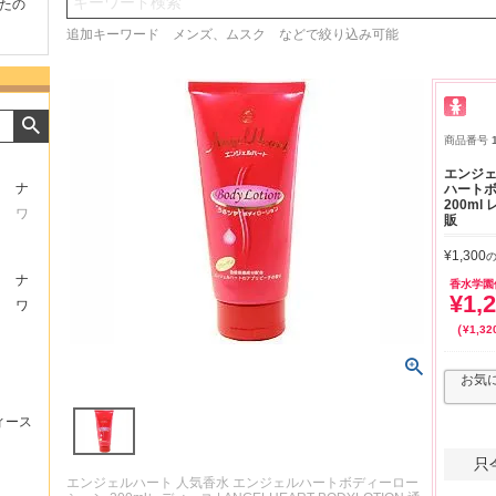
検索
たの
商品が早く届いたのでよか
好きな香水を、いろいろ少
気持ち
ったです。また利用させて
量試せるところが魅力でし
した。
追加キーワード メンズ、ムスク などで絞り込み可能
もらいます！
た。
いたし
商品番号
エンジェ
ナ
ハート
200ml
ワ
販
¥
1,300
ナ
香水学園
¥
1,
ワ
¥
1,32
お気
ィース
只
エンジェルハート 人気香水 エンジェルハートボディーロー