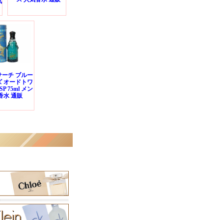
気
サーチ ブルー
ズ オードトワ
SP 75ml メン
香水 通販