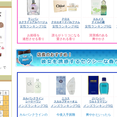
ランバン
クロエ
エルメス
エクラドゥアルページュ
クロエオードパルファム
ナイルの庭
女性ランキング1位
女性ランキング4位
女性ランキング6位
お姫様を
誰もがトリコになる
清潔感のある
連想させる香り
愛される香り
爽やかさ
E」で
！
金
土
-
1
カルバンクライン
ニコス
ジバンシー
シーケーワン
スカルプチャーオム
ウルトラマリン
7
8
メンズランキング3位
メンズランキング5位
メンズランキング6位
4
15
1
22
カルバンクラインの
今後入手困難
爽やかといったら