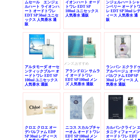
ムセール エンジェ
イオンハート オード
ンジェルハートシャ
ルハート ライオンハ
トワレ EDT SP
ンベリー オードト
ート オードトワレ
100ml ユニセックス
レ EDT SP 50ml レ
EDT SP 50ml ユニセ
人気香水 通販
ィース 人気香水 通
ックス 人気香水 通
販
販
メンズ,おすすめ
アルタモーダ オーセ
ランバン エクラド
アランドロン サムラ
ンティックブルー オ
アルページュ オー
イ オードトワレ
ードトワレ EDT SP
パルファム EDP SP
EDT SP 100ml メン
100ml ユニセックス
30ml レディース 人
ズ 人気香水 通販
人気香水 通販
気香水 通販
クロエ クロエ オー
ニコス スカルプチャ
カルバンクライン 
デパルファム EDP
ーオム オードトワレ
タニティフォーメン
SP 30ml レディース
EDT SP 100ml メン
オードトワレ EDT