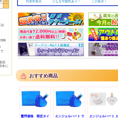
8
29
代表作香水
となる可能性あり！
この香水！
-
-
文は
後5時
の
みで
送信
安全に
おすすめ商品
驚愕価格 限定タイ
エンジェルハート ラ
エンジェルハート 