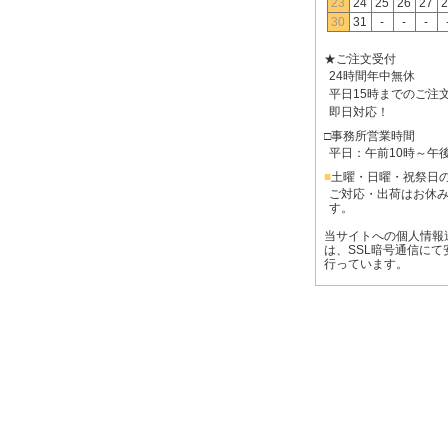
23
24
25
26
27
2
30
31
-
-
-
★ご注文受付
24時間年中無休
平日15時までのご注
即日対応！
□事務所営業時間
平日：午前10時～午
■
土曜・日曜・祝祭日
ご対応・出荷はお休
す。
当サイトへの個人情報
は、SSL暗号通信にて
行っています。