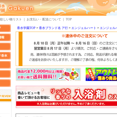
欲しい物リスト
｜
お支払い・配送について
｜
TOP
香水学園TOP
香水ブランド名 ア行
エンジェルハート
エンジェル
しらすさん
MMさん