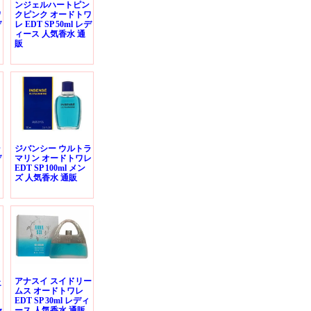
ンジェルハートピン
ワ
クピンク オードトワ
デ
レ EDT SP 50ml レデ
ィース 人気香水 通
販
ゥ
ジバンシー ウルトラ
デ
マリン オードトワレ
EDT SP 100ml メン
ズ 人気香水 通販
アナスイ スイドリー
エ
ムス オードトワレ
EDT SP 30ml レディ
ース 人気香水 通販