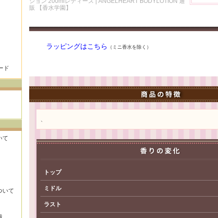
ション 200mlレディース | ANGELHEART BODYLOTION 通
販 【香水学園】
ラッピングはこちら
（ミニ香水を除く）
ード
、
いて
トップ
ミドル
ついて
ラスト
識