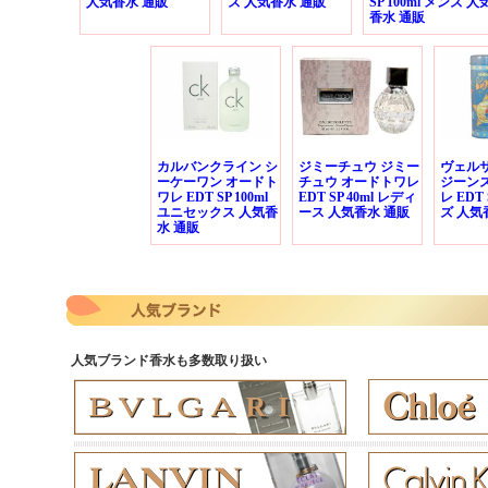
人気香水 通販
ズ 人気香水 通販
SP 100ml メンズ 人
香水 通販
カルバンクライン シ
ジミーチュウ ジミー
ヴェル
ーケーワン オードト
チュウ オードトワレ
ジーン
ワレ EDT SP 100ml
EDT SP 40ml レディ
レ EDT 
ユニセックス 人気香
ース 人気香水 通販
ズ 人気
水 通販
人気ブランド香水も多数取り扱い