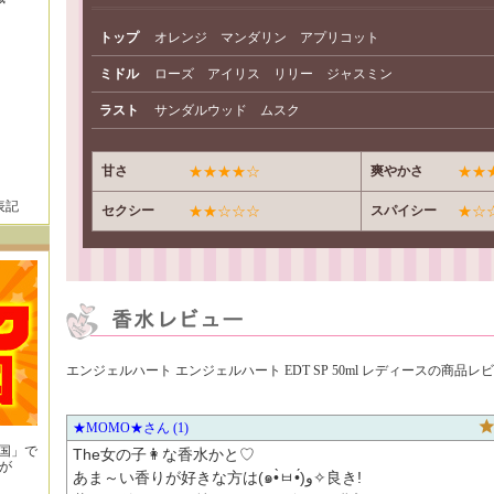
トップ
オレンジ マンダリン アプリコット
ミドル
ローズ アイリス リリー ジャスミン
ラスト
サンダルウッド ムスク
甘さ
★★★★☆
爽やかさ
★★
表記
セクシー
★★☆☆☆
スパイシー
★☆
エンジェルハート エンジェルハート EDT SP 50ml レディースの商品レ
★MOMO★
1
王国」で
The女の子👩な香水かと♡

が
あま～い香りが好きな方は(๑•̀ㅂ•́)و✧良き!

！