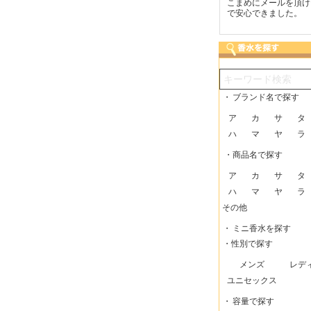
つも迅速な発送をしてい
梱包に気持ちが感じられま
こまめにメールを頂け
だけるので、助かってい
した！また利用させてもら
で安心できました。
す。
いますー。
・
ブランド名で探す
ア
カ
サ
タ
ハ
マ
ヤ
ラ
・商品名で探す
ア
カ
サ
タ
ハ
マ
ヤ
ラ
その他
・
ミニ香水を探す
・性別で探す
メンズ
レデ
ユニセックス
・
容量で探す