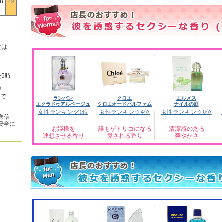
8
29
-
-
文は
後5時
の
みで
ランバン
クロエ
エルメス
エクラドゥアルページュ
クロエオードパルファム
ナイルの庭
女性ランキング1位
女性ランキング4位
女性ランキング6位
送信
安全に
お姫様を
誰もがトリコになる
清潔感のある
連想させる香り
愛される香り
爽やかさ