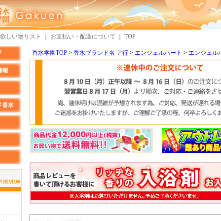
欲しい物リスト
｜
お支払い・配送について
｜
TOP
香水学園TOP
香水ブランド名 ア行
エンジェルハート
エンジェル
しらすさん
MMさん