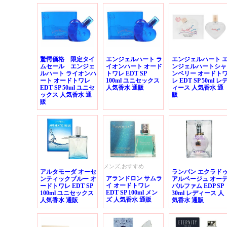
驚愕価格 限定タイ
エンジェルハート ラ
エンジェルハート 
ムセール エンジェ
イオンハート オード
ンジェルハートシャ
ルハート ライオンハ
トワレ EDT SP
ンベリー オードト
ート オードトワレ
100ml ユニセックス
レ EDT SP 50ml レ
EDT SP 50ml ユニセ
人気香水 通販
ィース 人気香水 通
ックス 人気香水 通
販
販
メンズ,おすすめ
アルタモーダ オーセ
ランバン エクラド
アランドロン サムラ
ンティックブルー オ
アルページュ オー
イ オードトワレ
ードトワレ EDT SP
パルファム EDP SP
EDT SP 100ml メン
100ml ユニセックス
30ml レディース 人
ズ 人気香水 通販
人気香水 通販
気香水 通販