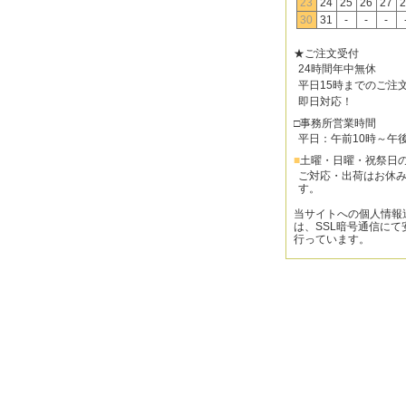
23
24
25
26
27
2
30
31
-
-
-
★ご注文受付
24時間年中無休
平日15時までのご注
即日対応！
□事務所営業時間
平日：午前10時～午
■
土曜・日曜・祝祭日
ご対応・出荷はお休
す。
当サイトへの個人情報
は、SSL暗号通信にて
行っています。