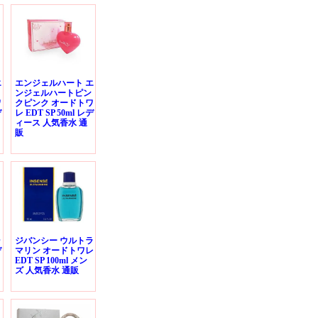
エ
エンジェルハート エ
ンジェルハートピン
ワ
クピンク オードトワ
デ
レ EDT SP 50ml レデ
ィース 人気香水 通
販
ゥ
ジバンシー ウルトラ
デ
マリン オードトワレ
EDT SP 100ml メン
ズ 人気香水 通販