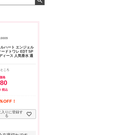
よくお取引が出来ま
おまけありがとうございま
お昼に買って次の日届いた
またよろしくお願い
した。早速レビューを書き
のでちょっとびっくりしま
ます。
ました！
した、また買います！
10009
ルハート エンジェル
ードトワレ EDT SP
レディース 人気香水 通
のところ
価格
580
8
税込
％OFF！
に入りに登録す
る
今在庫切れです