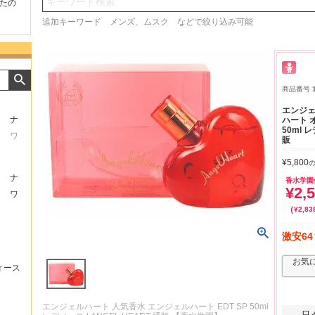
検索
たの
商品が早く届いたのでよか
好きな香水を、いろいろ少
気持ち
ったです。また利用させて
量試せるところが魅力でし
した。
追加キーワード メンズ、ムスク などで絞り込み可能
もらいます！
た。
いたし
商品番号
エンジェ
ナ
ハート オ
50ml 
ワ
販
¥
5,800
ナ
香水学園
¥
2,
ワ
¥
2,83
激安64
お気
ィース
エンジェルハート 人気香水 エンジェルハート EDT SP 50ml
只