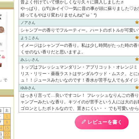
昔よく付けていて懐かしくなり久々に購入しました♬

やっぱり、(≧∇≦)bイイ♡一気に昔の事が頭に蘇りました♡
ノア
シャンプーの香りでフルーティー。ハートのボトルが可愛い
ようこ
イメージはシャンプーの香り。私は少し時間がたった時の香
くせのない香りだと思いますよ。
みふぃ
トップはフレッシュマンダリン・アプリコット・オレンジミ
リス・リリー・薔薇ラストはサンダルウッド・ムスク。とに
ュ！！ジュースみたいなのです！香水が苦手な人でもダイジ
E」で
！
ゆみ
はっきり言って…良いですコレ！ フレッシュなりんごの香り
ャンプーみたいな香り。キツイのが苦手という人には大のお
ゴロンとしたボトルなので、置きにくい・・ でも可愛いか
金
土
-
1
レビューを書く
7
8
4
15
1
22