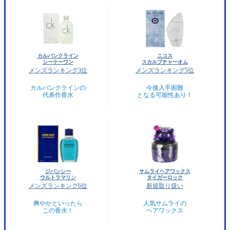
カルバンクライン
ニコス
シーケーワン
スカルプチャーオム
メンズランキング3位
メンズランキング5位
カルバンクラインの
今後入手困難
代表作香水
となる可能性あり！
ジバンシー
サムライヘアワックス
ウルトラマリン
タイガーロック
メンズランキング6位
新規取り扱い
爽やかといったら
人気サムライの
この香水！
ヘアワックス