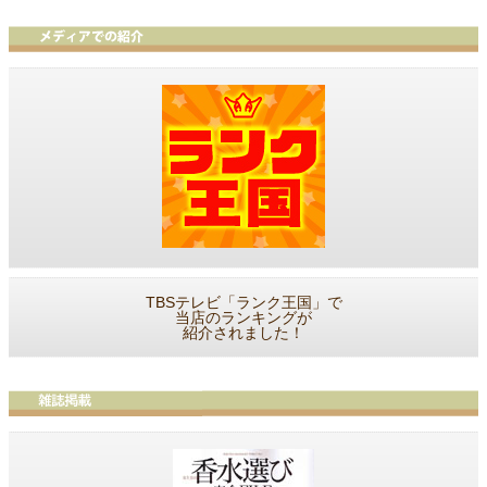
TBSテレビ「ランク王国」で
当店のランキングが
紹介されました！