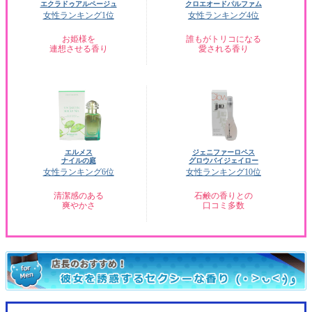
エクラドゥアルページュ
クロエオードパルファム
女性ランキング1位
女性ランキング4位
お姫様を
誰もがトリコになる
連想させる香り
愛される香り
エルメス
ジェニファーロペス
ナイルの庭
グロウバイジェイロー
女性ランキング6位
女性ランキング10位
清潔感のある
石鹸の香りとの
爽やかさ
口コミ多数