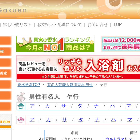
欲しい物リスト
お支払い・配送について
お問い合せ
TOP
｜
｜
｜
｜
香水学園TOP
>
有名人芸能人愛用香水 男性
>
ヤ行
ア
/
カ
/
サ
/
タ
/
ナ
/
ハ
/
マ
ア
/
カ
/
サ
/
タ
/
ナ
/
ハ
/
マ
名前
商品
ん
しらすさん
MMさん
安岡信一（うたいびとはね）
ウルトラマリン
ヤ