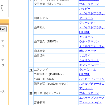
安田章大（関ジャニ∞）
ウルトラマリン
頂けたの
商品が早く届いたのでよか
好きな香水を、いろいろ少
気持
ハッピー
。
ったです。また利用させて
量試せるところが魅力でし
した
もらいます！
た。
いた
エゴイストプラチナ
山咲トオル
アリュール
グリーンティ
山崎裕太
エゴイストプラチナ
検索
CK ONE
アリュール
ナ
山下智久（NEWS）
ウルトラマリン
スカルプチャーオム
ワ
山本圭壱
ポロスポーツ
山田涼介
サムライ
ナ
ライオンハート
エンジェルハート
ワ
ユアンレイ
ランバンオム
ユ
YUKINARI（DAPUMP）
CK ONE
YOUTHEROCK
ハッピーフォーメン
湯沢忠弘（popteenモデル）
スカルプチャーオム
アリュール
ース
横山裕（関ジャニ∞）
ウルトラマリン
ヨ
エスケープフォーメ
吉井和哉
ファーレンハイト