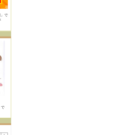
国」で
が
」で