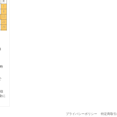
は
5時
で
信
全に
プライバシーポリシー
特定商取引