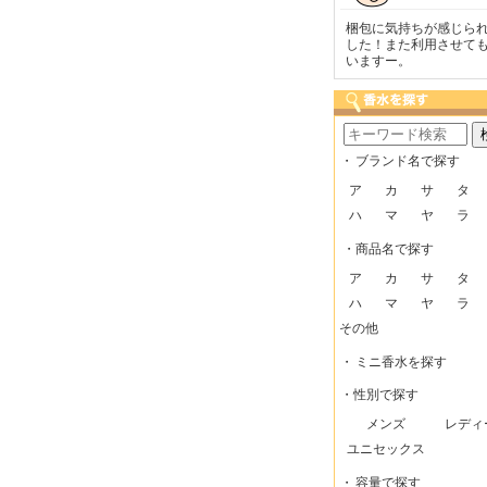
いつも迅速な発送をしてい
梱包に気持ちが感じられま
こまめにメールを
ただけるので、助かってい
した！また利用させてもら
で安心できました
ます。
いますー。
・
ブランド名で探す
ア
カ
サ
タ
ハ
マ
ヤ
ラ
・商品名で探す
ア
カ
サ
タ
ハ
マ
ヤ
ラ
その他
・
ミニ香水を探す
・性別で探す
メンズ
レディ
ユニセックス
・
容量で探す