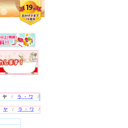
/
ヤ
/
ラ ・ ワ
/
/
ヤ
/
ラ ・ ワ
/
クロエさん
メンズさん
ゆっちー さ