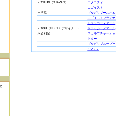
YOSHIKI（XJAPAN）
エタニティ
エゴイスト
吉沢悠
ブルガリプールオム
エゴイストプラチナ
ドラッカーノアール
YOPPI（HECTICデザイナー）
ドラッカーノアール
米倉利紀
スカルプチャーオム
トミー
ブルガリブループー
212メン
て