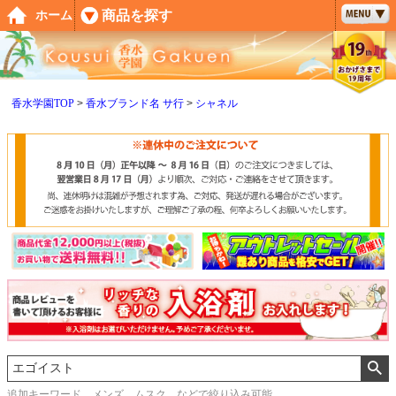
ペー
商品を探す
ホーム
ジト
ップ
へ
香水学園TOP
香水ブランド名 サ行
シャネル
追加キーワード メンズ、ムスク などで絞り込み可能