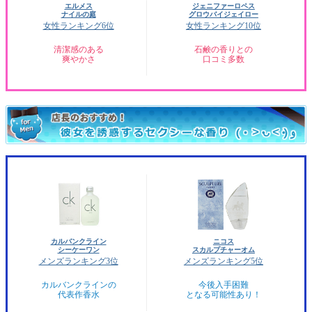
エルメス
ジェニファーロペス
ナイルの庭
グロウバイジェイロー
女性ランキング6位
女性ランキング10位
清潔感のある
石鹸の香りとの
爽やかさ
口コミ多数
カルバンクライン
ニコス
シーケーワン
スカルプチャーオム
メンズランキング3位
メンズランキング5位
カルバンクラインの
今後入手困難
代表作香水
となる可能性あり！