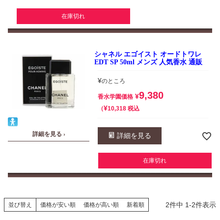
在庫切れ
シャネル エゴイスト オードトワレ
EDT SP 50ml メンズ 人気香水 通販
¥
のところ
9,380
¥
香水学園価格
¥
税込
10,318
詳細を見る ›
詳細を見る
在庫切れ
2
件中
1
-
2
件表示
並び替え
価格が安い順
価格が高い順
新着順