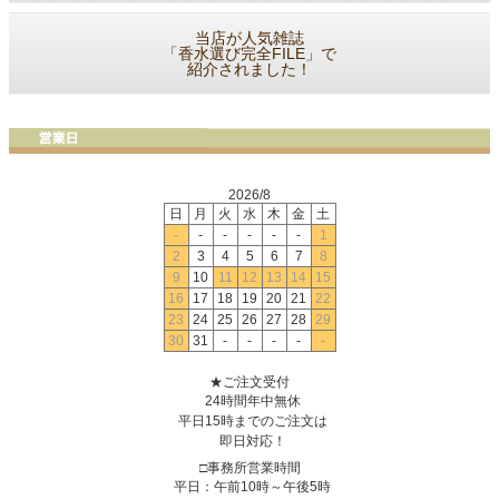
当店が人気雑誌
「香水選び完全FILE」で
紹介されました！
2026/8
日
月
火
水
木
金
土
-
-
-
-
-
-
1
2
3
4
5
6
7
8
9
10
11
12
13
14
15
16
17
18
19
20
21
22
23
24
25
26
27
28
29
30
31
-
-
-
-
-
★ご注文受付
24時間年中無休
平日15時までのご注文は
即日対応！
□事務所営業時間
平日：午前10時～午後5時