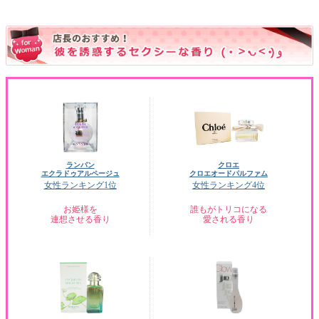
ランバン
クロエ
エクラドゥアルページュ
クロエオードパルファム
女性ランキング1位
女性ランキング4位
お姫様を
誰もがトリコになる
連想させる香り
愛される香り