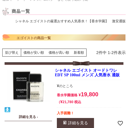
シャネル エゴイストの厳選おすすめ人気香水！【香水学園】 激安通販
エゴイストの商品一覧
2
件中
1
-
2
件表示
並び替え
価格が安い順
価格が高い順
新着順
シャネル エゴイスト オードトワレ
EDT SP 100ml メンズ 人気香水 通販
¥
のところ
19,800
¥
香水学園価格
¥
税込
21,780
入手困難！
詳細を見る ›
詳細を見る