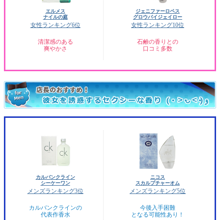
エルメス
ジェニファーロペス
ナイルの庭
グロウバイジェイロー
女性ランキング6位
女性ランキング10位
清潔感のある
石鹸の香りとの
爽やかさ
口コミ多数
カルバンクライン
ニコス
シーケーワン
スカルプチャーオム
メンズランキング3位
メンズランキング5位
カルバンクラインの
今後入手困難
代表作香水
となる可能性あり！