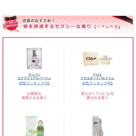
ランバン
クロエ
エクラドゥアルページュ
クロエオードパルファム
女性ランキング1位
女性ランキング4位
お姫様を
誰もがトリコになる
連想させる香り
愛される香り