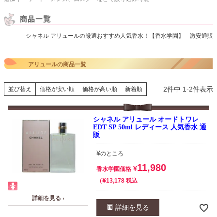
シャネル アリュールの厳選おすすめ人気香水！【香水学園】 激安通販
アリュールの商品一覧
2
件中
1
-
2
件表示
並び替え
価格が安い順
価格が高い順
新着順
シャネル アリュール オードトワレ
EDT SP 50ml レディース 人気香水 通
販
¥
のところ
11,980
¥
香水学園価格
¥
税込
13,178
詳細を見る ›
詳細を見る