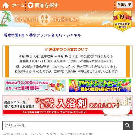
ペー
商品を探す
ホーム
ジト
ップ
へ
香水学園TOP
香水ブランド名 サ行
シャネル
追加キーワード メンズ、ムスク などで絞り込み可能