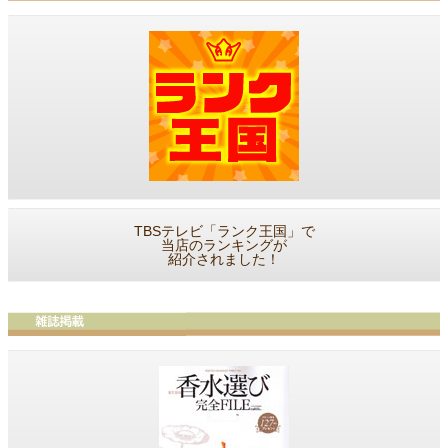
TBSテレビ「ランク王国」で
当店のランキングが
紹介されました！