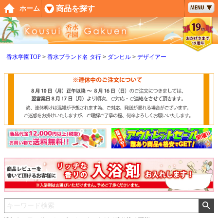
ペー
商品を探す
ホーム
ジト
ップ
へ
香水学園TOP
香水ブランド名 タ行
ダンヒル
デザイアー