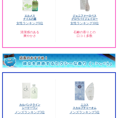
エルメス
ジェニファーロペス
ナイルの庭
グロウバイジェイロー
女性ランキング6位
女性ランキング10位
清潔感のある
石鹸の香りとの
爽やかさ
口コミ多数
カルバンクライン
ニコス
シーケーワン
スカルプチャーオム
メンズランキング3位
メンズランキング5位