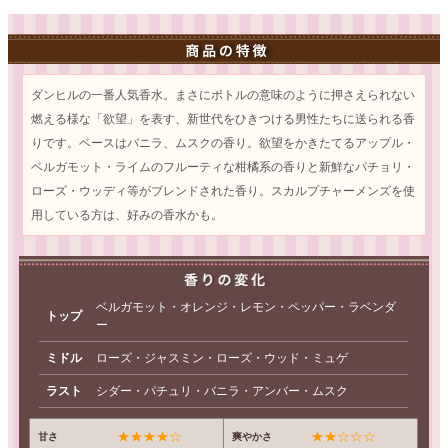
ダンヒルの一番人気香水。まさにボトルの意味のように押さえられない
燃える様な「欲望」を表す、新世代をひきつける男性たちに送られる香
りです。ベースはバニラ、ムスクの香り。欲望をかきたてるアップル・
ベルガモット・ライムのフルーティな柑橘系の香りと新鮮なパチョリ・
ローズ・ウッディ等がブレンドされた香り。スカルプチャーメンズを使
用している方は、好みの香水かも。
ベルガモット・オレンジ・レモン・ペッパー・ラベンダ
トップ
ー
ミドル
ローズ・ジャスミン・ローズ・ウッド・ミュゲ
ラスト
シダー・パチュリ・バニラ・アンバー・ムスク
★★★★☆
★★☆☆☆
甘さ
爽やかさ