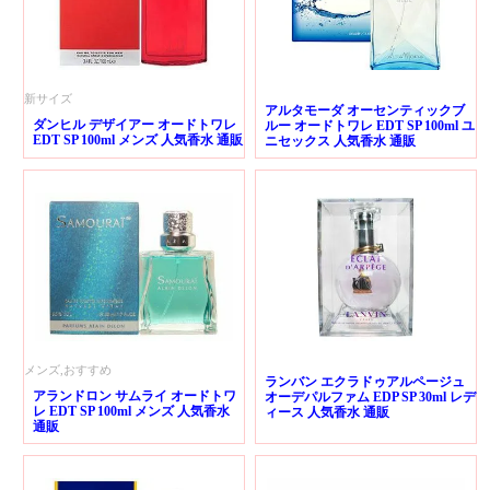
新サイズ
アルタモーダ オーセンティックブ
ダンヒル デザイアー オードトワレ
ルー オードトワレ EDT SP 100ml ユ
EDT SP 100ml メンズ 人気香水 通販
ニセックス 人気香水 通販
メンズ,おすすめ
ランバン エクラドゥアルページュ
アランドロン サムライ オードトワ
オーデパルファム EDP SP 30ml レデ
レ EDT SP 100ml メンズ 人気香水
ィース 人気香水 通販
通販