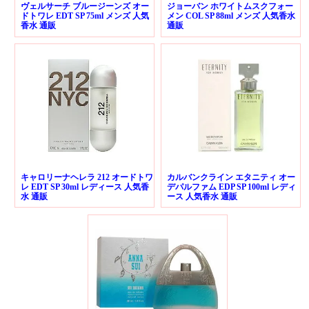
ヴェルサーチ ブルージーンズ オー
ジョーバン ホワイトムスクフォー
ドトワレ EDT SP 75ml メンズ 人気
メン COL SP 88ml メンズ 人気香水
香水 通販
通販
キャロリーナヘレラ 212 オードトワ
カルバンクライン エタニティ オー
レ EDT SP 30ml レディース 人気香
デパルファム EDP SP 100ml レディ
水 通販
ース 人気香水 通販