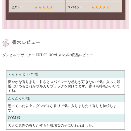
★★★★★
★★★★☆
セクシー
スパイシー
ダンヒル デザイアー EDT SP 100ml メンズの商品レビュー
ｋｏｓｕｇｉ-Ｙ 様
爽やかな香りより、甘さとスパイシーな感じが好きなので気に入って最
近はいつもこれかブルガリブラックを付けてます。香りも持ちがいいで
すね。
たくたく40 様
思っていた以上にダンディな香りで気に入りました！香りも持続しま
す。
COM 様
大人な男性の香りがすると職場女の子にいわれました。