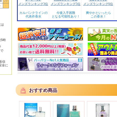
8
29
メンズランキング3位
メンズランキング5位
メンズランキング6位
-
-
カルバンクラインの
今後入手困難
爽やかといったら
代表作香水
となる可能性あり！
この香水！
文は
後5時
の
みで
送信
安全に
おすすめ商品