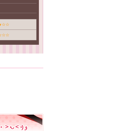
★☆☆
☆☆☆