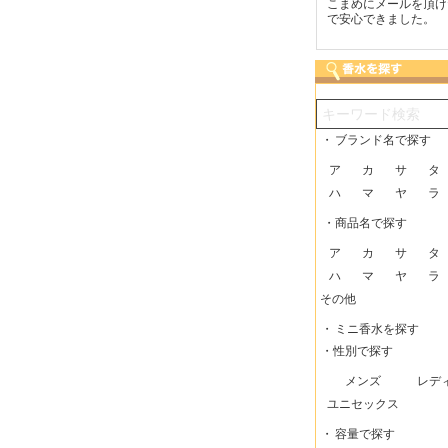
つも迅速な発送をしてい
梱包に気持ちが感じられま
こまめにメールを頂け
だけるので、助かってい
した！また利用させてもら
で安心できました。
す。
いますー。
・
ブランド名で探す
ア
カ
サ
タ
ハ
マ
ヤ
ラ
・商品名で探す
ア
カ
サ
タ
ハ
マ
ヤ
ラ
その他
・
ミニ香水を探す
・性別で探す
メンズ
レデ
ユニセックス
・
容量で探す