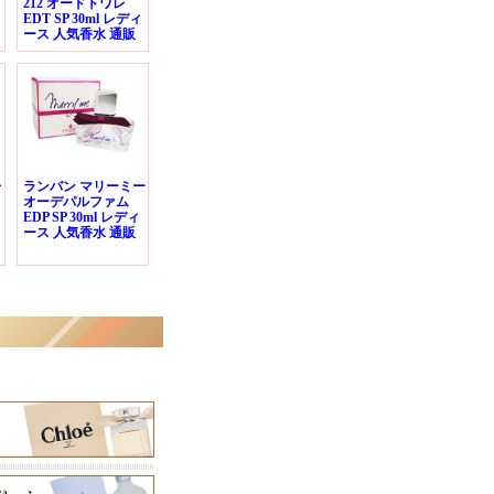
212 オードトワレ
EDT SP 30ml レディ
ース 人気香水 通販
レ
ランバン マリーミー
オーデパルファム
EDP SP 30ml レディ
ース 人気香水 通販