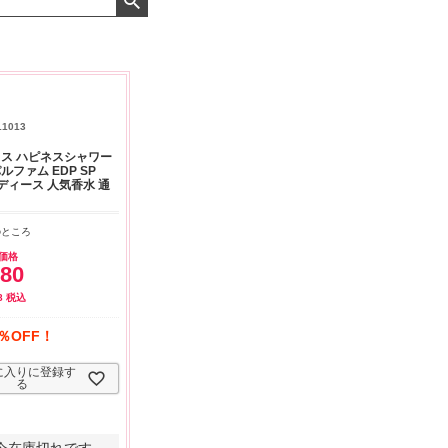
よくお取引が出来ま
おまけありがとうございま
お昼に買って次の日届いた
またよろしくお願い
した。早速レビューを書き
のでちょっとびっくりしま
ます。
ました！
した、また買います！
11013
ス ハピネスシャワー
ルファム EDP SP
レディース 人気香水 通
のところ
価格
980
8
税込
％OFF！
に入りに登録す
る
今在庫切れです