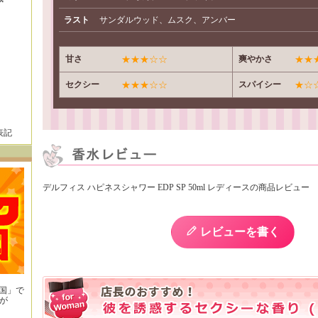
ラスト
サンダルウッド、ムスク、アンバー
甘さ
★★★☆☆
爽やかさ
★★
セクシー
★★★☆☆
スパイシー
★☆
表記
デルフィス ハピネスシャワー EDP SP 50ml レディースの商品レビュー
レビューを書く
王国」で
が
！