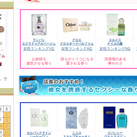
ランバン
クロエ
エルメス
エクラドゥアルページュ
クロエオードパルファム
ナイルの庭
女性ランキング1位
女性ランキング4位
女性ランキング6位
お姫様を
誰もがトリコになる
清潔感のある
連想させる香り
愛される香り
爽やかさ
E」で
！
金
土
-
1
7
8
4
15
1
22
カルバンクライン
ニコス
ジバンシー
シーケーワン
スカルプチャーオム
ウルトラマリン