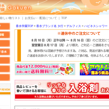
欲しい物リスト
｜
お支払い・配送について
｜
TOP
香水学園TOP
香水ブランド名 タ行
デルフィス
ハピネスシャワー
しらすさん
MMさん