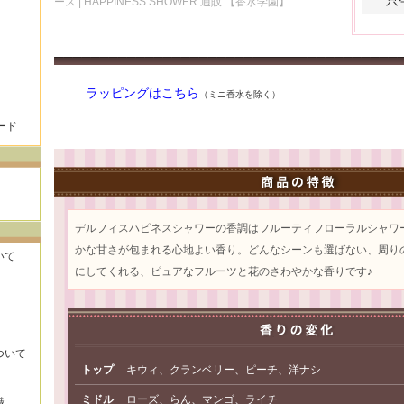
ース | HAPPINESS SHOWER 通販 【香水学園】
ラッピングはこちら
（ミニ香水を除く）
ード
デルフィスハピネスシャワーの香調はフルーティフローラルシャワ
かな甘さが包まれる心地よい香り。どんなシーンも選ばない、周り
いて
にしてくれる、ピュアなフルーツと花のさわやかな香りです♪
ついて
トップ
キウィ、クランベリー、ピーチ、洋ナシ
ミドル
ローズ、らん、マンゴ、ライチ
識