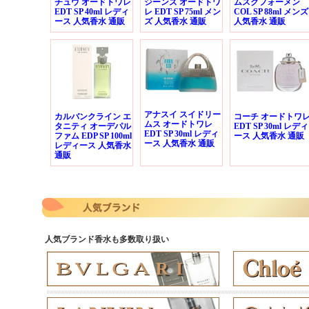
チュウ オードトワレ
ジーンズ オードトワ
ムスクフォーメン
EDT SP 40ml レディ
レ EDT SP 75ml メン
COL SP 88ml メンズ
ース 人気香水 通販
ズ 人気香水 通販
人気香水 通販
アナスイ スイドリー
カルバンクライン エ
コーチ オードトワ
ムス オードトワレ
タニティ オーデパル
EDT SP 30ml レディ
EDT SP 30ml レディ
ファム EDP SP 100ml
ース 人気香水 通販
ース 人気香水 通販
レディース 人気香水
通販
人気ブランド香水も多数取り扱い