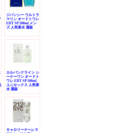
ゥ
ジバンシー ウルトラ
デ
マリン オードトワレ
EDT SP 100ml メン
ズ 人気香水 通販
エ
カルバンクライン シ
ーケーワン オードト
ワレ EDT SP 100ml
気
ユニセックス 人気香
水 通販
ト
キャロリーナヘレラ