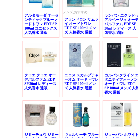
メンズ,おすすめ
アルタモーダ オーセ
ランバン エクラド
アランドロン サムラ
ンティックブルー オ
アルページュ オー
イ オードトワレ
ードトワレ EDT SP
パルファム EDP SP
EDT SP 100ml メン
100ml ユニセックス
30ml レディース 人
ズ 人気香水 通販
人気香水 通販
気香水 通販
クロエ クロエ オー
ニコス スカルプチャ
カルバンクライン 
デパルファム EDP
ーオム オードトワレ
タニティフォーメン
SP 30ml レディース
EDT SP 100ml メン
オードトワレ EDT
人気香水 通販
ズ 人気香水 通販
SP 100ml メンズ 人
香水 通販
ジミーチュウ ジミー
ヴェルサーチ ブルー
ジョーバン ホワイ