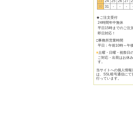
23
24
25
26
27
2
30
31
-
-
-
★ご注文受付
24時間年中無休
平日15時までのご注
即日対応！
□事務所営業時間
平日：午前10時～午
■
土曜・日曜・祝祭日
ご対応・出荷はお休
す。
当サイトへの個人情報
は、SSL暗号通信にて
行っています。