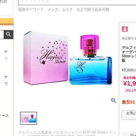
検索
たの
商品が早く届いたのでよか
好きな香水を、いろいろ少
気持ち
ったです。また利用させて
量試せるところが魅力でし
した。
追加キーワード メンズ、ムスク などで絞り込み可能
もらいます！
た。
いたし
商品番号
デルフィ
ナ
オーデパ
50ml 
ワ
販
¥
5,000
ナ
香水学園
¥
1,
ワ
¥
2,17
激安61
お気
ィース
デルフィス 人気香水 ハピネスシャワー EDP SP 50mlレディ
只