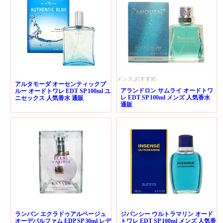
メンズ,おすすめ
アルタモーダ オーセンティックブ
アランドロン サムライ オードトワ
ルー オードトワレ EDT SP 100ml ユ
レ EDT SP 100ml メンズ 人気香水
ニセックス 人気香水 通販
通販
ランバン エクラドゥアルページュ
ジバンシー ウルトラマリン オード
オーデパルファム EDP SP 30ml レデ
トワレ EDT SP 100ml メンズ 人気香