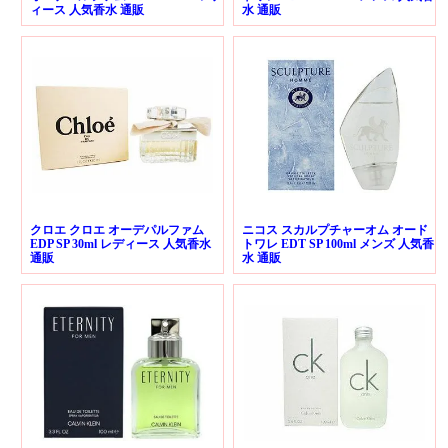
ィース 人気香水 通販
水 通販
クロエ クロエ オーデパルファム
ニコス スカルプチャーオム オード
EDP SP 30ml レディース 人気香水
トワレ EDT SP 100ml メンズ 人気香
通販
水 通販