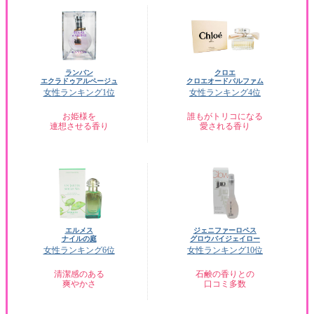
ランバン
クロエ
エクラドゥアルページュ
クロエオードパルファム
女性ランキング1位
女性ランキング4位
お姫様を
誰もがトリコになる
連想させる香り
愛される香り
エルメス
ジェニファーロペス
ナイルの庭
グロウバイジェイロー
女性ランキング6位
女性ランキング10位
清潔感のある
石鹸の香りとの
爽やかさ
口コミ多数