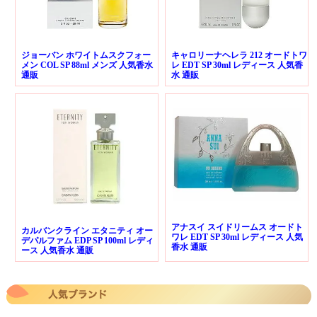
ジョーバン ホワイトムスクフォー
キャロリーナヘレラ 212 オードトワ
メン COL SP 88ml メンズ 人気香水
レ EDT SP 30ml レディース 人気香
通販
水 通販
アナスイ スイドリームス オードト
カルバンクライン エタニティ オー
ワレ EDT SP 30ml レディース 人気
デパルファム EDP SP 100ml レディ
香水 通販
ース 人気香水 通販