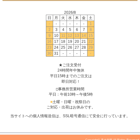
2026/8
日
月
火
水
木
金
土
-
-
-
-
-
-
1
2
3
4
5
6
7
8
9
10
11
12
13
14
15
16
17
18
19
20
21
22
23
24
25
26
27
28
29
30
31
-
-
-
-
-
★ご注文受付
24時間年中無休
平日15時までのご注文は
即日対応！
□事務所営業時間
平日：午前10時～午後5時
■
土曜・日曜・祝祭日の
ご対応・出荷はお休みです。
当サイトへの個人情報送信は、SSL暗号通信にて安全に行っています。