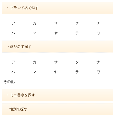
・
ブランド名で探す
ア
カ
サ
タ
ナ
ワ
ハ
マ
ヤ
ラ
・商品名で探す
ア
カ
サ
タ
ナ
ハ
マ
ヤ
ラ
ワ
その他
・
ミニ香水を探す
・性別で探す