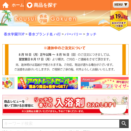
ペー
商品を探す
ホーム
ジト
ップ
へ
香水学園TOP
香水ブランド名 ハ行
バーバリー
タッチ