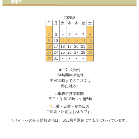
2026/8
日
月
火
水
木
金
土
-
-
-
-
-
-
1
2
3
4
5
6
7
8
9
10
11
12
13
14
15
16
17
18
19
20
21
22
23
24
25
26
27
28
29
30
31
-
-
-
-
-
★ご注文受付
24時間年中無休
平日15時までのご注文は
即日対応！
□事務所営業時間
平日：午前10時～午後5時
■
土曜・日曜・祝祭日の
ご対応・出荷はお休みです。
当サイトへの個人情報送信は、SSL暗号通信にて安全に行っています。