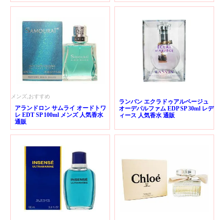
メンズ,おすすめ
ランバン エクラドゥアルページュ
アランドロン サムライ オードトワ
オーデパルファム EDP SP 30ml レデ
レ EDT SP 100ml メンズ 人気香水
ィース 人気香水 通販
通販