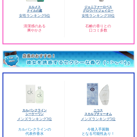
エルメス
ジェニファーロペス
ナイルの庭
グロウバイジェイロー
女性ランキング6位
女性ランキング10位
清潔感のある
石鹸の香りとの
爽やかさ
口コミ多数
カルバンクライン
ニコス
シーケーワン
スカルプチャーオム
メンズランキング3位
メンズランキング5位
カルバンクラインの
今後入手困難
代表作香水
となる可能性あり！