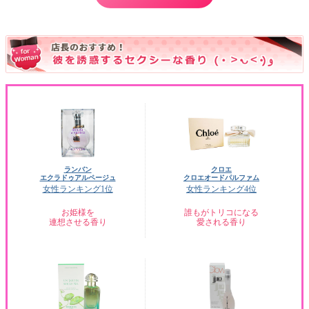
ランバン
クロエ
エクラドゥアルページュ
クロエオードパルファム
女性ランキング1位
女性ランキング4位
お姫様を
誰もがトリコになる
連想させる香り
愛される香り