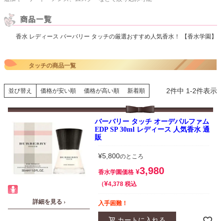
香水 レディース バーバリー タッチの厳選おすすめ人気香水！ 【香水学園】
タッチの商品一覧
2
件中
1
-
2
件表示
並び替え
価格が安い順
価格が高い順
新着順
バーバリー タッチ オーデパルファム
EDP SP 30ml レディース 人気香水 通
販
¥
5,800
のところ
3,980
¥
香水学園価格
¥
税込
4,378
詳細を見る ›
入手困難！
カートに入れる