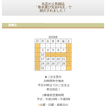
当店が人気雑誌
「香水選び完全FILE」で
紹介されました！
2026/8
日
月
火
水
木
金
土
-
-
-
-
-
-
1
2
3
4
5
6
7
8
9
10
11
12
13
14
15
16
17
18
19
20
21
22
23
24
25
26
27
28
29
30
31
-
-
-
-
-
★ご注文受付
24時間年中無休
平日15時までのご注文は
即日対応！
□事務所営業時間
平日：午前10時～午後5時
■
土曜・日曜・祝祭日の