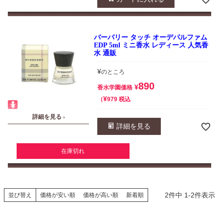
バーバリー タッチ オーデパルファム
EDP 5ml ミニ香水 レディース 人気香
水 通販
¥
のところ
890
¥
香水学園価格
¥
税込
979
詳細を見る ›
詳細を見る
在庫切れ
2
件中
1
-
2
件表示
並び替え
価格が安い順
価格が高い順
新着順