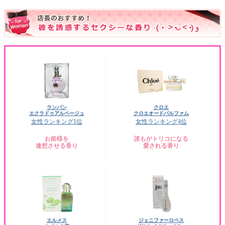
ランバン
クロエ
エクラドゥアルページュ
クロエオードパルファム
女性ランキング1位
女性ランキング4位
お姫様を
誰もがトリコになる
連想させる香り
愛される香り
エルメス
ジェニファーロペス