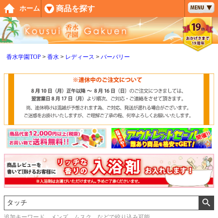
ペー
商品を探す
ホーム
ジト
ップ
へ
香水学園TOP
香水
レディース
バーバリー
追加キーワード メンズ、ムスク などで絞り込み可能