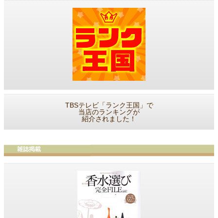
TBSテレビ「ランク王国」で
当店のランキングが
紹介されました！