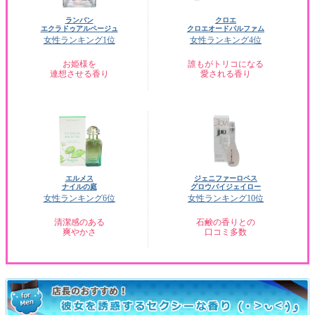
ランバン
クロエ
エクラドゥアルページュ
クロエオードパルファム
女性ランキング1位
女性ランキング4位
お姫様を
誰もがトリコになる
連想させる香り
愛される香り
エルメス
ジェニファーロペス
ナイルの庭
グロウバイジェイロー
女性ランキング6位
女性ランキング10位
清潔感のある
石鹸の香りとの
爽やかさ
口コミ多数