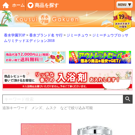
ペー
商品を探す
ホーム
ジト
ップ
へ
香水学園TOP
香水ブランド名 サ行
ジミーチュウ
ジミーチュウブロッサ
ムリミテッドエディション2018
追加キーワード メンズ、ムスク などで絞り込み可能