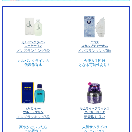
カルバンクライン
ニコス
シーケーワン
スカルプチャーオム
メンズランキング3位
メンズランキング5位
カルバンクラインの
今後入手困難
代表作香水
となる可能性あり！
ジバンシー
サムライヘアワックス
ウルトラマリン
タイガーロック
メンズランキング6位
新規取り扱い
爽やかといったら
人気サムライの
この香水！
ヘアワックス