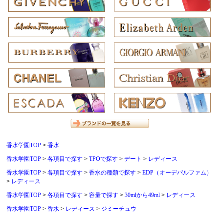
香水学園TOP
香水
香水学園TOP
各項目で探す
TPOで探す
デート
レディース
香水学園TOP
各項目で探す
香水の種類で探す
EDP（オーデパルファム）
レディース
香水学園TOP
各項目で探す
容量で探す
30mlから49ml
レディース
香水学園TOP
香水
レディース
ジミーチュウ