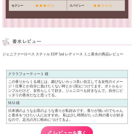
★★★☆☆
★★☆☆☆
セクシー
スパイシー
ジェニファーロペス スティル EDP 5ml レディース ミニ香水の商品レビュー
クララフォーティー１ 様
この香りからくる感じは、媚びないカッコ良い自立してる女性のイメー
ジ！仕事とか自分に負けたくない時とか (笑)につけてます。ボトルもシ
ンプルだけど、女性らしくて好き。ジェニロペも好きなんで。自分にピ
ッタリの香水だなと思ってる。
MAI 様
日本酒のようなお茶のような香りが私好みです。香りが強いのでちゃん
と香水をつけたい人におすすめ。 私は少し時間がたった時の香りが好き
なので、足元の方に軽めにつけてるよ。
レビューを書く