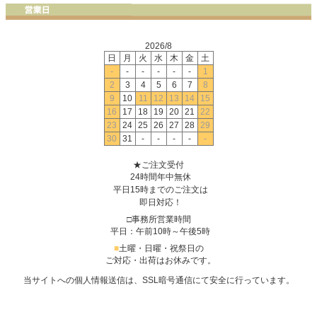
2026/8
日
月
火
水
木
金
土
-
-
-
-
-
-
1
2
3
4
5
6
7
8
9
10
11
12
13
14
15
16
17
18
19
20
21
22
23
24
25
26
27
28
29
30
31
-
-
-
-
-
★ご注文受付
24時間年中無休
平日15時までのご注文は
即日対応！
□事務所営業時間
平日：午前10時～午後5時
■
土曜・日曜・祝祭日の
ご対応・出荷はお休みです。
当サイトへの個人情報送信は、SSL暗号通信にて安全に行っています。