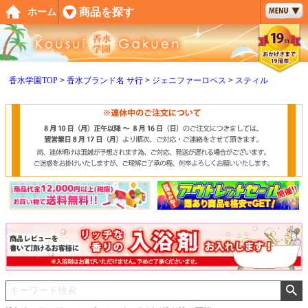
ペー
商品を探す
ホーム
ジト
ップ
へ
香水学園TOP
香水ブランド名 サ行
ジェニファーロペス
スティル