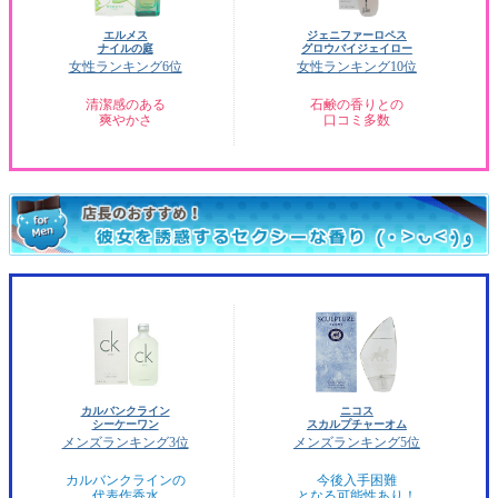
エルメス
ジェニファーロペス
ナイルの庭
グロウバイジェイロー
女性ランキング6位
女性ランキング10位
清潔感のある
石鹸の香りとの
爽やかさ
口コミ多数
カルバンクライン
ニコス
シーケーワン
スカルプチャーオム
メンズランキング3位
メンズランキング5位
カルバンクラインの
今後入手困難
代表作香水
となる可能性あり！