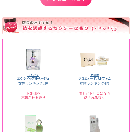
ランバン
クロエ
エクラドゥアルページュ
クロエオードパルファム
女性ランキング1位
女性ランキング4位
お姫様を
誰もがトリコになる
連想させる香り
愛される香り