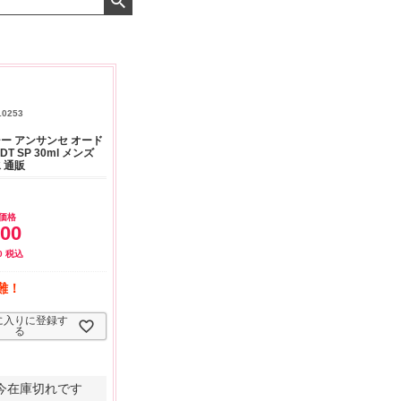
よくお取引が出来ま
おまけありがとうございま
お昼に買って次の日届いた
またよろしくお願い
した。早速レビューを書き
のでちょっとびっくりしま
ます。
ました！
した、また買います！
10253
ー アンサンセ オード
DT SP 30ml メンズ
 通販
価格
500
0
税込
難！
に入りに登録す
る
今在庫切れです