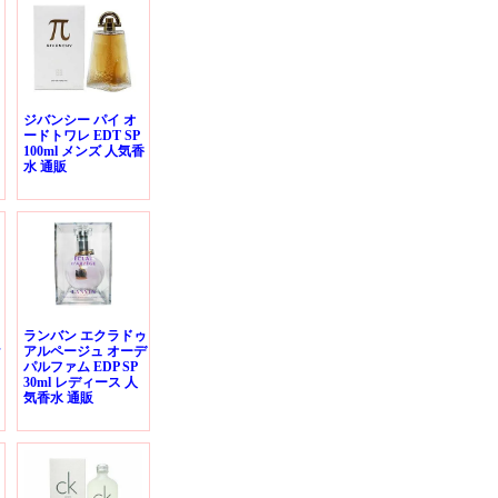
ジバンシー パイ オ
ードトワレ EDT SP
100ml メンズ 人気香
水 通販
ランバン エクラドゥ
ラ
アルページュ オーデ
パルファム EDP SP
30ml レディース 人
気香水 通販