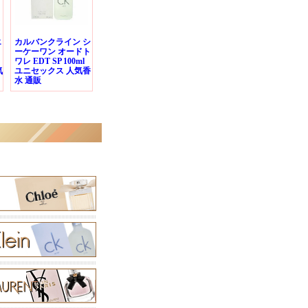
エ
カルバンクライン シ
ーケーワン オードト
ワレ EDT SP 100ml
気
ユニセックス 人気香
水 通販