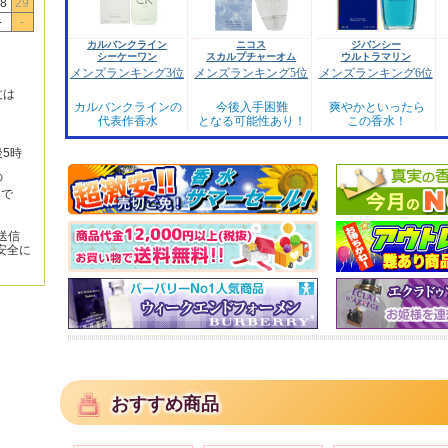
8
29
-
-
カルバンクライン
ニコス
ジバンシー
シーケーワン
スカルプチャーオム
ウルトラマリン
メンズランキング3位
メンズランキング5位
メンズランキング6位
文は
カルバンクラインの
今後入手困難
爽やかといったら
代表作香水
となる可能性あり！
この香水！
後5時
の
みで
送信
安全に
おすすめ商品