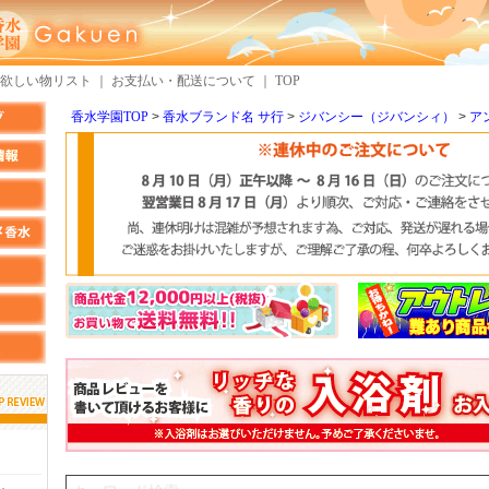
欲しい物リスト
｜
お支払い・配送について
｜
TOP
香水学園TOP
香水ブランド名 サ行
ジバンシー（ジバンシィ）
ア
しらすさん
MMさん