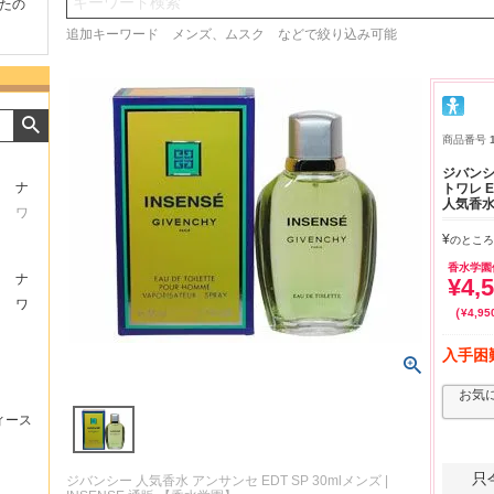
検索
たの
商品が早く届いたのでよか
好きな香水を、いろいろ少
気持ち
ったです。また利用させて
量試せるところが魅力でし
した。
追加キーワード メンズ、ムスク などで絞り込み可能
もらいます！
た。
いたし
商品番号
ジバンシ
ナ
トワレ E
人気香水
ワ
¥
のところ
香水学園
ナ
¥
4,
ワ
¥
4,95
入手困
お気
ィース
只
ジバンシー 人気香水 アンサンセ EDT SP 30mlメンズ |