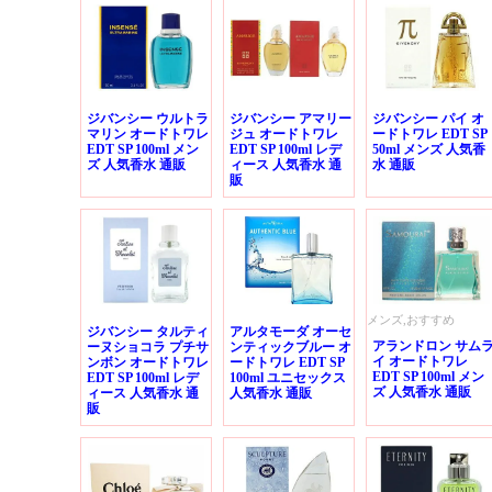
ジバンシー ウルトラ
ジバンシー アマリー
ジバンシー パイ オ
マリン オードトワレ
ジュ オードトワレ
ードトワレ EDT SP
EDT SP 100ml メン
EDT SP 100ml レデ
50ml メンズ 人気香
ズ 人気香水 通販
ィース 人気香水 通
水 通販
販
メンズ,おすすめ
ジバンシー タルティ
アルタモーダ オーセ
アランドロン サム
ーヌショコラ プチサ
ンティックブルー オ
イ オードトワレ
ンボン オードトワレ
ードトワレ EDT SP
EDT SP 100ml メン
EDT SP 100ml レデ
100ml ユニセックス
ズ 人気香水 通販
ィース 人気香水 通
人気香水 通販
販