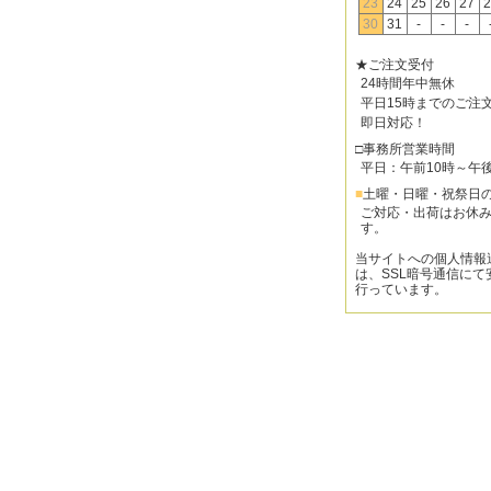
23
24
25
26
27
2
30
31
-
-
-
★ご注文受付
24時間年中無休
平日15時までのご注
即日対応！
□事務所営業時間
平日：午前10時～午
■
土曜・日曜・祝祭日
ご対応・出荷はお休
す。
当サイトへの個人情報
は、SSL暗号通信にて
行っています。