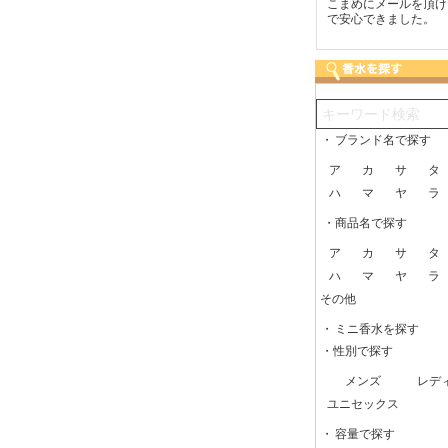
つも迅速な発送をしてい
梱包に気持ちが感じられま
こまめにメールを頂け
だけるので、助かってい
した！また利用させてもら
で安心できました。
す。
いますー。
・
ブランド名で探す
ア
カ
サ
タ
ハ
マ
ヤ
ラ
・商品名で探す
ア
カ
サ
タ
ハ
マ
ヤ
ラ
その他
・
ミニ香水を探す
・性別で探す
メンズ
レデ
ユニセックス
・
容量で探す