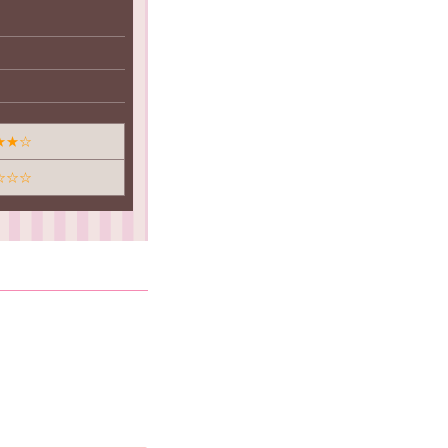
★★☆
☆☆☆