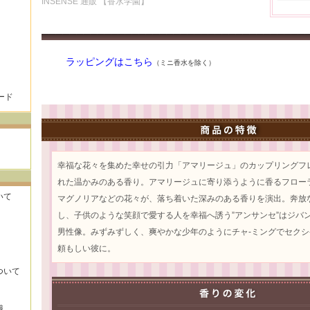
INSENSE 通販 【香水学園】
ラッピングはこちら
（ミニ香水を除く）
ード
幸福な花々を集めた幸せの引力「アマリージュ」のカップリングフ
れた温かみのある香り。アマリージュに寄り添うように香るフロー
いて
マグノリアなどの花々が、落ち着いた深みのある香りを演出。奔放
し、子供のような笑顔で愛する人を幸福へ誘う”アンサンセ”はジバ
男性像。みずみずしく、爽やかな少年のようにチャ-ミングでセクシ
頼もしい彼に。
ついて
識