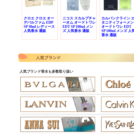
クロエ クロエ オー
ニコス スカルプチャ
カルバンクライン 
デパルファム EDP
ーオム オードトワレ
タニティフォーメン
SP 30ml レディース
EDT SP 100ml メン
オードトワレ EDT
人気香水 通販
ズ 人気香水 通販
SP 100ml メンズ 人
香水 通販
人気ブランド香水も多数取り扱い