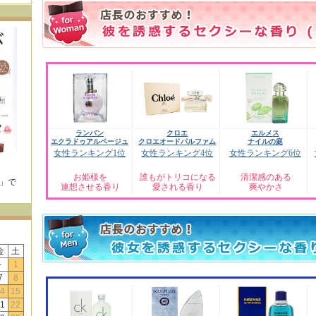
ランバン
クロエ
エルメス
エクラドゥアルページュ
クロエオードパルファム
ナイルの庭
女性ランキング1位
女性ランキング4位
女性ランキング6位
お姫様を
誰もがトリコになる
清潔感のある
E」で
連想させる香り
愛される香り
爽やかさ
！
金
土
-
1
7
8
4
15
1
22