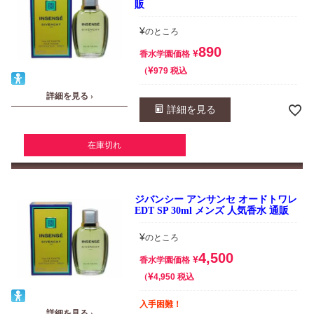
販
¥
のところ
890
¥
香水学園価格
¥
税込
979
詳細を見る ›
詳細を見る
在庫切れ
ジバンシー アンサンセ オードトワレ
EDT SP 30ml メンズ 人気香水 通販
¥
のところ
4,500
¥
香水学園価格
¥
税込
4,950
入手困難！
詳細を見る ›