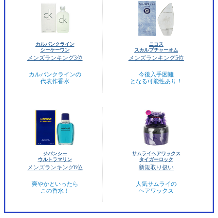
カルバンクライン
ニコス
シーケーワン
スカルプチャーオム
メンズランキング3位
メンズランキング5位
カルバンクラインの
今後入手困難
代表作香水
となる可能性あり！
ジバンシー
サムライヘアワックス
ウルトラマリン
タイガーロック
メンズランキング6位
新規取り扱い
爽やかといったら
人気サムライの
この香水！
ヘアワックス