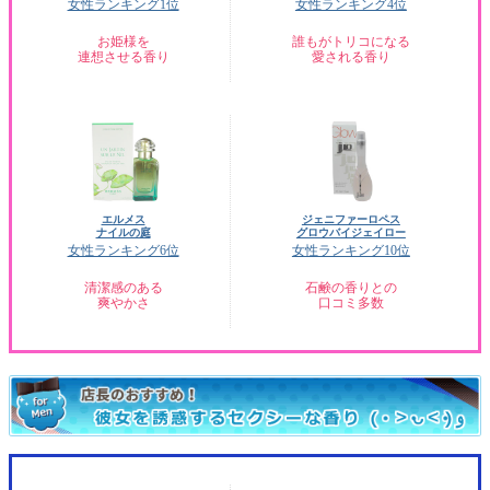
女性ランキング1位
女性ランキング4位
お姫様を
誰もがトリコになる
連想させる香り
愛される香り
エルメス
ジェニファーロペス
ナイルの庭
グロウバイジェイロー
女性ランキング6位
女性ランキング10位
清潔感のある
石鹸の香りとの
爽やかさ
口コミ多数