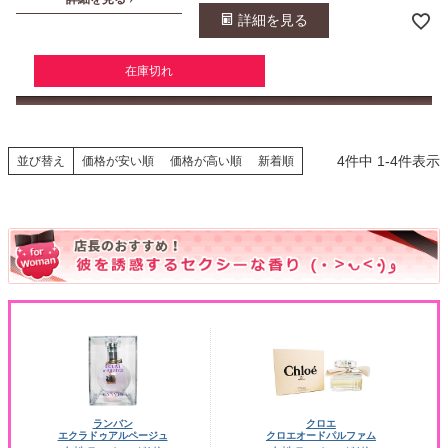
詳細を見る
在庫切れ
4
件中
1
-
4
件表示
並び替え
価格が安い順
価格が高い順
新着順
ランバン
クロエ
エクラドゥアルページュ
クロエオードパルファム