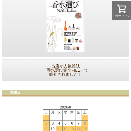
カートへ
当店が人気雑誌
「香水選び完全FILE」で
紹介されました！
2026/8
日
月
火
水
木
金
土
-
-
-
-
-
-
1
2
3
4
5
6
7
8
9
10
11
12
13
14
15