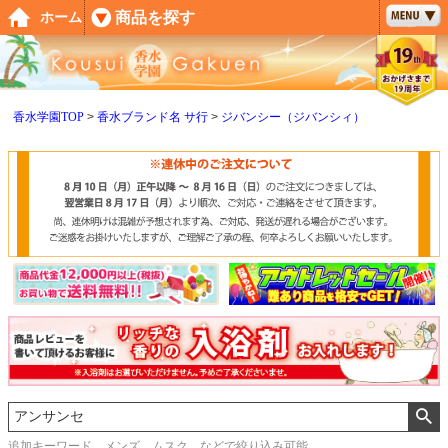
ペー
商品を探す
ホーム
ジト
ップ
へ
香水学園TOP
香水ブランド名 サ行
ジバンシー（ジバンシィ）
追加キーワード メンズ、ムスク などで絞り込み可能