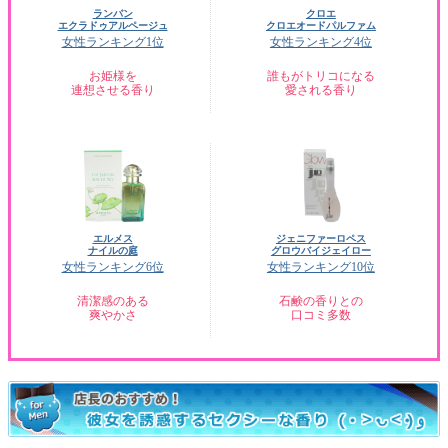
ランバン
クロエ
エクラドゥアルページュ
クロエオードパルファム
女性ランキング1位
女性ランキング4位
お姫様を
誰もがトリコになる
連想させる香り
愛される香り
エルメス
ジェニファーロペス
ナイルの庭
グロウバイジェイロー
女性ランキング6位
女性ランキング10位
清潔感のある
石鹸の香りとの
爽やかさ
口コミ多数