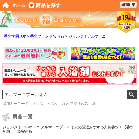
ペー
商品を探す
ホーム
ジト
ップ
へ
香水学園TOP
香水ブランド名 サ行
ジョルジオアルマーニ
追加キーワード メンズ、ムスク などで絞り込み可能
ジョルジオアルマーニ アルマーニプールオムの厳選おすすめ人気香水！【香水
学園】 激安通販