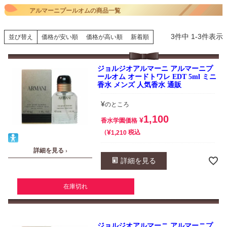
アルマーニプールオムの商品一覧
3
件中
1
-
3
件表示
並び替え
価格が安い順
価格が高い順
新着順
ジョルジオアルマーニ アルマーニプ
ールオム オードトワレ EDT 5ml ミニ
香水 メンズ 人気香水 通販
¥
のところ
1,100
¥
香水学園価格
¥
税込
1,210
詳細を見る ›
詳細を見る
在庫切れ
ジョルジオアルマーニ アルマーニプ