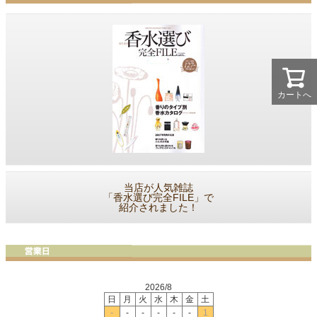
カートへ
当店が人気雑誌
「香水選び完全FILE」で
紹介されました！
2026/8
日
月
火
水
木
金
土
-
-
-
-
-
-
1