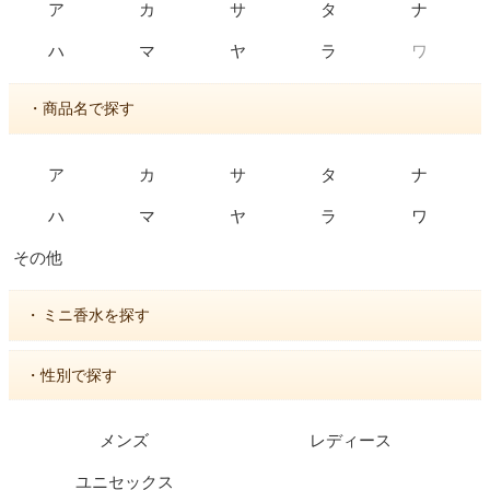
ア
カ
サ
タ
ナ
ワ
ハ
マ
ヤ
ラ
・商品名で探す
ア
カ
サ
タ
ナ
ハ
マ
ヤ
ラ
ワ
その他
・
ミニ香水を探す
・性別で探す
メンズ
レディース
ユニセックス