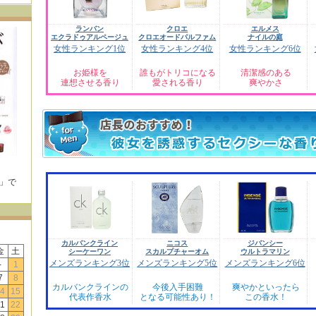
ランバン
クロエ
エルメス
エクラドゥアルページュ
クロエオードパルファム
ナイルの庭
女性ランキング1位
女性ランキング4位
女性ランキング6位
お姫様を
誰もがトリコになる
清潔感のある
連想させる香り
愛される香り
爽やかさ
E」で
！
カルバンクライン
ニコス
ジバンシー
金
土
シーケーワン
スカルプチャーオム
ウルトラマリン
メンズランキング3位
メンズランキング5位
メンズランキング6位
-
1
7
8
カルバンクラインの
今後入手困難
爽やかといったら
4
15
代表作香水
となる可能性あり！
この香水！
1
22