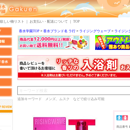
欲しい物リスト
｜
お支払い・配送について
｜
TOP
香水学園TOP
香水ブランド名 ラ行
ライジングウェーブ
ライジン
検索
追加キーワード メンズ、ムスク などで絞り込み可能
しらすさん
MMさん
商品番号