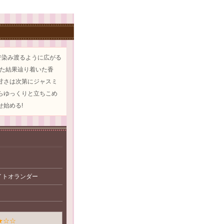
で染み渡るように広がる
ねた結果辿り着いた香
甘さは次第にジャスミ
らゆっくりと立ちこめ
始める!
イトオランダー
★☆☆