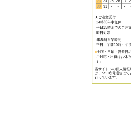
23
24
25
26
27
2
30
31
-
-
-
★ご注文受付
24時間年中無休
平日15時までのご注
即日対応！
□事務所営業時間
平日：午前10時～午
■
土曜・日曜・祝祭日
ご対応・出荷はお休
す。
当サイトへの個人情報
は、SSL暗号通信にて
行っています。