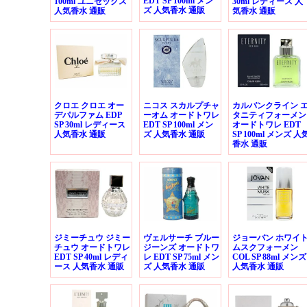
EDT SP 100ml メン
100ml ユニセックス
30ml レディース 人
ズ 人気香水 通販
人気香水 通販
気香水 通販
クロエ クロエ オー
ニコス スカルプチャ
カルバンクライン 
デパルファム EDP
ーオム オードトワレ
タニティフォーメン
SP 30ml レディース
EDT SP 100ml メン
オードトワレ EDT
人気香水 通販
ズ 人気香水 通販
SP 100ml メンズ 人
香水 通販
ジミーチュウ ジミー
ヴェルサーチ ブルー
ジョーバン ホワイ
チュウ オードトワレ
ジーンズ オードトワ
ムスクフォーメン
EDT SP 40ml レディ
レ EDT SP 75ml メン
COL SP 88ml メンズ
ース 人気香水 通販
ズ 人気香水 通販
人気香水 通販