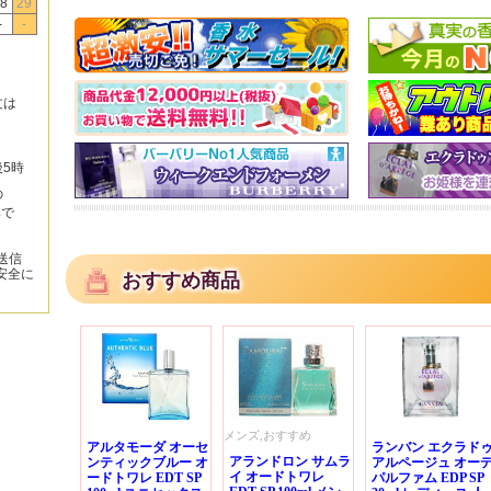
8
29
-
-
文は
後5時
の
みで
送信
安全に
おすすめ商品
メンズ,おすすめ
アルタモーダ オーセ
ランバン エクラド
アランドロン サムラ
ンティックブルー オ
アルページュ オー
イ オードトワレ
ードトワレ EDT SP
パルファム EDP SP