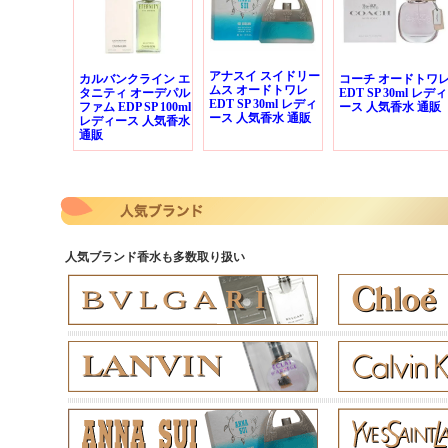
アナスイ スイドリー
カルバンクライン エ
コーチ オードトワ
ムス オードトワレ
タニティ オーデパル
EDT SP 30ml レディ
EDT SP 30ml レディ
ファム EDP SP 100ml
ース 人気香水 通販
ース 人気香水 通販
レディース 人気香水
通販
人気ブランド香水も多数取り扱い