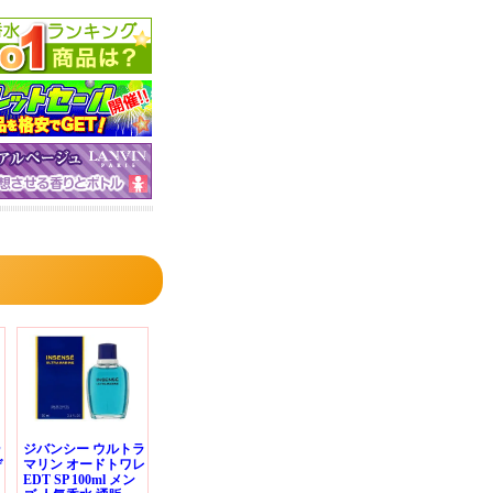
ゥ
ジバンシー ウルトラ
デ
マリン オードトワレ
EDT SP 100ml メン