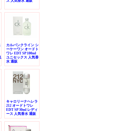
ズ 人気香水 通販
エ
カルバンクライン シ
ーケーワン オードト
ワレ EDT SP 100ml
気
ユニセックス 人気香
水 通販
ト
キャロリーナヘレラ
212 オードトワレ
EDT SP 30ml レディ
ース 人気香水 通販