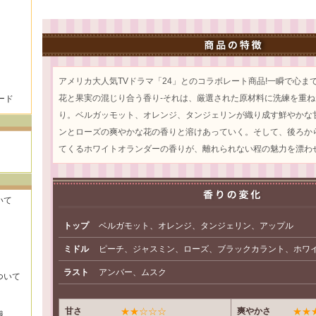
アメリカ大人気TVドラマ「24」とのコラボレート商品!一瞬で心ま
花と果実の混じり合う香り-それは、厳選された原材料に洗練を重
ード
り。ベルガッモット、オレンジ、タンジェリンが織り成す鮮やかな
ンとローズの爽やかな花の香りと溶けあっていく。そして、後ろか
てくるホワイトオランダーの香りが、離れられない程の魅力を漂わせ
いて
トップ
ベルガモット、オレンジ、タンジェリン、アップル
ミドル
ピーチ、ジャスミン、ローズ、ブラックカラント、ホワ
ラスト
アンバー、ムスク
ついて
甘さ
★★☆☆☆
爽やかさ
★★
識