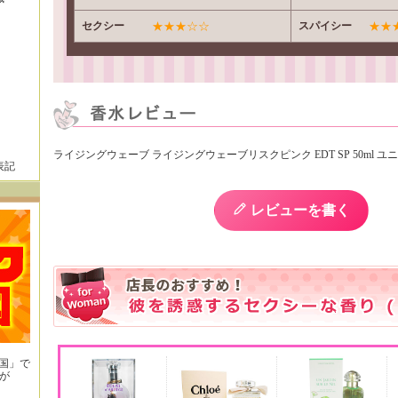
セクシー
★★★☆☆
スパイシー
★★
ライジングウェーブ ライジングウェーブリスクピンク EDT SP 50ml 
表記
レビューを書く
王国」で
が
！