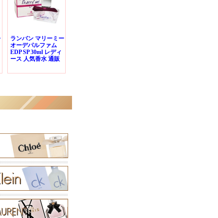
レ
ランバン マリーミー
オーデパルファム
EDP SP 30ml レディ
ース 人気香水 通販