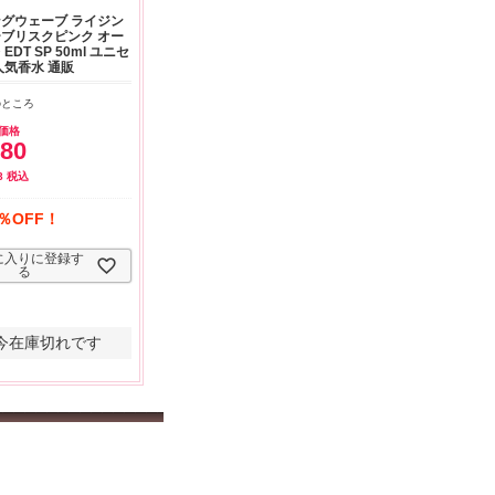
よくお取引が出来ま
おまけありがとうございま
お昼に買って次の日届いた
グウェーブ ライジン
またよろしくお願い
した。早速レビューを書き
のでちょっとびっくりしま
ブリスクピンク オー
ます。
ました！
した、また買います！
EDT SP 50ml ユニセ
人気香水 通販
のところ
価格
380
8
税込
％OFF！
に入りに登録す
る
今在庫切れです