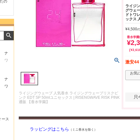
たの
商品が早く届いたのでよか
好きな香水を、いろいろ少
気持ち
ライジン
ったです。また利用させて
量試せるところが魅力でし
した。
グウェー
もらいます！
た。
いたし
ドトワレ 
ックス 
¥
4,500
香水学園
¥
2,
¥
2,61
ナ
ワ
激安44
お気
ナ
ワ
ライジングウェーブ 人気香水 ライジングウェーブリスクピ
只
ンク EDT SP 50mlユニセックス | RISENGWAVE RISK PINK
通販 【香水学園】
ィース
ラッピングはこちら
（ミニ香水を除く）