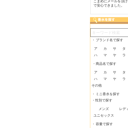
つも迅速な発送をしてい
梱包に気持ちが感じられま
こまめにメールを頂け
だけるので、助かってい
した！また利用させてもら
で安心できました。
す。
いますー。
・
ブランド名で探す
ア
カ
サ
タ
ハ
マ
ヤ
ラ
・商品名で探す
ア
カ
サ
タ
ハ
マ
ヤ
ラ
その他
・
ミニ香水を探す
・性別で探す
メンズ
レデ
ユニセックス
・
容量で探す