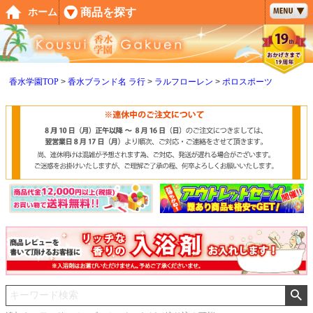
ペー
商品を探す
ホーム
ジト
ップ
へ
香水学園TOP
香水ブランド名 ラ行
ラルフローレン
ポロスポーツ