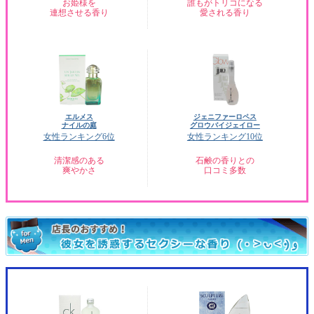
お姫様を
誰もがトリコになる
連想させる香り
愛される香り
エルメス
ジェニファーロペス
ナイルの庭
グロウバイジェイロー
女性ランキング6位
女性ランキング10位
清潔感のある
石鹸の香りとの
爽やかさ
口コミ多数