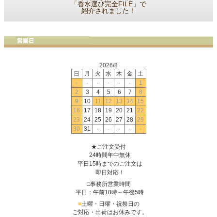
「香水選び完全FILE」で
紹介されました！
2026/8
日
月
火
水
木
金
土
-
-
-
-
-
-
1
2
3
4
5
6
7
8
9
10
11
12
13
14
15
16
17
18
19
20
21
22
23
24
25
26
27
28
29
30
31
-
-
-
-
-
★ご注文受付
24時間年中無休
平日15時までのご注文は
即日対応！
□事務所営業時間
平日：午前10時～午後5時
■
土曜・日曜・祝祭日の
ご対応・出荷はお休みです。