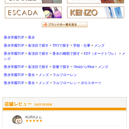
香水学園TOP
香水
香水学園TOP
各項目で探す
TPOで探す
学校・仕事
メンズ
香水学園TOP
各項目で探す
香水の種類で探す
EDT（オードトワレ）
メ
ンズ
香水学園TOP
各項目で探す
容量で探す
50mlから99ml
メンズ
香水学園TOP
香水
メンズ
ラルフローレン
香水学園TOP
香水
メンズ
ラルフローレン
ポロスポーツ
しらすさん