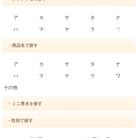
ア
カ
サ
タ
ナ
ワ
ハ
マ
ヤ
ラ
・商品名で探す
ア
カ
サ
タ
ナ
ハ
マ
ヤ
ラ
ワ
その他
・
ミニ香水を探す
・性別で探す