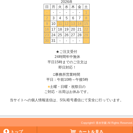
2026/8
日
月
火
水
木
金
土
-
-
-
-
-
-
1
2
3
4
5
6
7
8
9
10
11
12
13
14
15
16
17
18
19
20
21
22
23
24
25
26
27
28
29
30
31
-
-
-
-
-
★ご注文受付
24時間年中無休
平日15時までのご注文は
即日対応！
□事務所営業時間
平日：午前10時～午後5時
■
土曜・日曜・祝祭日の
ご対応・出荷はお休みです。
当サイトへの個人情報送信は、SSL暗号通信にて安全に行っています。
Copyright© 香水学園 All Rights Reserved.
トップ
カートを見る