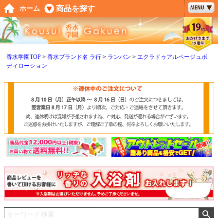
ペー
商品を探す
ホーム
ジト
ップ
へ
香水学園TOP
香水ブランド名 ラ行
ランバン
エクラドゥアルページュボ
ディローション