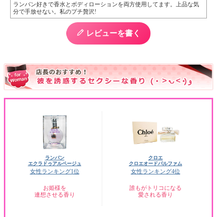
ランバン好きで香水とボディローションを両方使用してます。上品な気
分で手放せない。私のプチ贅沢!
レビューを書く
ランバン
クロエ
エクラドゥアルページュ
クロエオードパルファム
女性ランキング1位
女性ランキング4位
お姫様を
誰もがトリコになる
連想させる香り
愛される香り