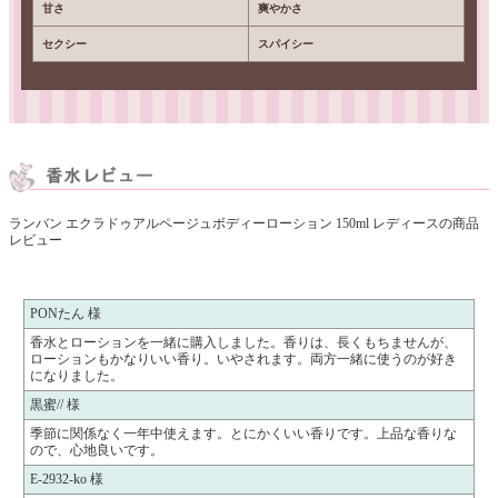
甘さ
爽やかさ
セクシー
スパイシー
ランバン エクラドゥアルページュボディーローション 150ml レディースの商品
レビュー
PONたん 様
香水とローションを一緒に購入しました。香りは、長くもちませんが、
ローションもかなりいい香り。いやされます。両方一緒に使うのが好き
になりました。
黒蜜// 様
季節に関係なく一年中使えます。とにかくいい香りです。上品な香りな
ので、心地良いです。
E-2932-ko 様