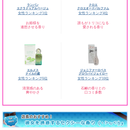
ランバン
クロエ
エクラドゥアルページュ
クロエオードパルファム
女性ランキング1位
女性ランキング4位
お姫様を
誰もがトリコになる
連想させる香り
愛される香り
エルメス
ジェニファーロペス
ナイルの庭
グロウバイジェイロー
女性ランキング6位
女性ランキング10位
清潔感のある
石鹸の香りとの
爽やかさ
口コミ多数