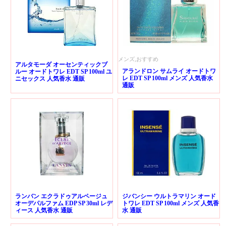
メンズ,おすすめ
アルタモーダ オーセンティックブ
アランドロン サムライ オードトワ
ルー オードトワレ EDT SP 100ml ユ
レ EDT SP 100ml メンズ 人気香水
ニセックス 人気香水 通販
通販
ランバン エクラドゥアルページュ
ジバンシー ウルトラマリン オード
オーデパルファム EDP SP 30ml レデ
トワレ EDT SP 100ml メンズ 人気香
ィース 人気香水 通販
水 通販