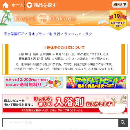
ペー
商品を探す
ホーム
ジト
ップ
へ
香水学園TOP
香水ブランド名 ラ行
ランコム
ミラク