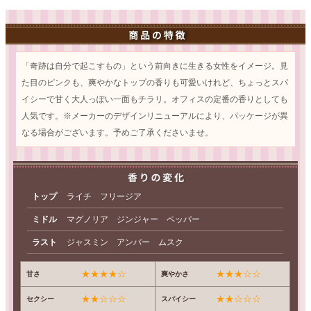
「奇跡は自分で起こすもの」という前向きに生きる女性をイメージ。見
た目のピンクも、爽やかなトップの香りも可愛いけれど、ちょっとスパ
イシーで甘く大人っぽい一面もチラリ。オフィスの定番の香りとしても
人気です。※メーカーのデザインリニューアルにより、パッケージが異
なる場合がございます。予めご了承くださいませ。
トップ
ライチ フリージア
ミドル
マグノリア ジンジャー ペッパー
ラスト
ジャスミン アンバー ムスク
★★★★☆
★★★☆☆
甘さ
爽やかさ
★★☆☆☆
★★☆☆☆
セクシー
スパイシー