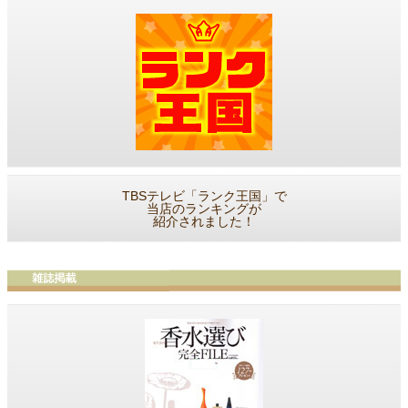
TBSテレビ「ランク王国」で
当店のランキングが
紹介されました！