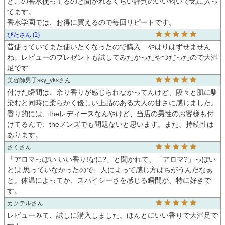
どこの香水使ってるのと聞かれるくらい評判のいい匂いで気に入っ
てます。

香水学園では、お得に買えるので毎回リピートです。
ぴた
2
昔使っていてまた使いたくなったので購入　やはりはずせません
ね。レビューのプレゼントも試してみたかったやつだったので大満
足です
美容師男子sky_yks
付けた瞬間は、余り香りが感じられなかってんけど、段々と肌に馴
染むと同時に柔らかく優しい上品のある大人の甘さに感じました。
香り的には、theレディースなんやけど、当店の男性のお客様も付
けてるんで、theメンズでも問題ないと思います。また、持続性は
あります。
さく
「アロマっぽい いい香り!なに?」と聞かれて、「アロマ?」っぽい
とは 思っていなかったので、人によって感じ方はちがうんだなぁ 
と。体温によってか、スパイシーさを感じる瞬間が、特に好きで
す。
カクテル
レビューみて、試しに購入しました。ほんとにいい香りで大満足で