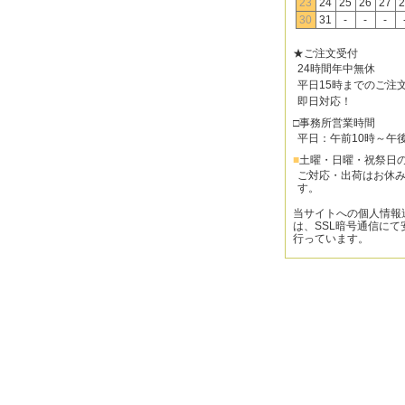
23
24
25
26
27
2
30
31
-
-
-
★ご注文受付
24時間年中無休
平日15時までのご注
即日対応！
□事務所営業時間
平日：午前10時～午
■
土曜・日曜・祝祭日
ご対応・出荷はお休
す。
当サイトへの個人情報
は、SSL暗号通信にて
行っています。