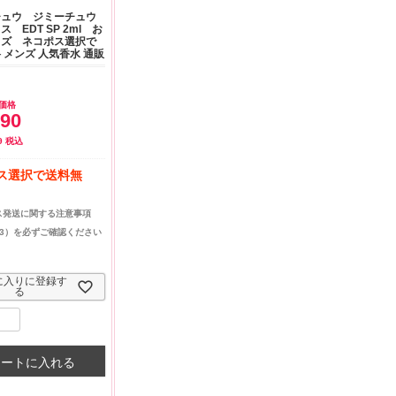
ありがとうございま
お昼に買って次の日届いた
少量の物を扱ってくださっ
チュウ ジミーチュウ
早速レビューを書き
のでちょっとびっくりしま
ているので,色々試すこと
 EDT SP 2ml お
！
した、また買います！
できて,とても助かります
イズ ネコポス選択で
 メンズ 人気香水 通販
価格
190
9
税込
ス選択で送料無
ス発送に関する注意事項
と3）を必ずご確認ください
に入りに登録す
る
カートに入れる