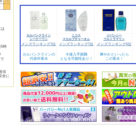
8
29
-
-
文は
カルバンクライン
ニコス
ジバンシー
シーケーワン
スカルプチャーオム
ウルトラマリン
メンズランキング3位
メンズランキング5位
メンズランキング6位
後5時
の
カルバンクラインの
今後入手困難
爽やかといったら
代表作香水
となる可能性あり！
この香水！
みで
送信
安全に