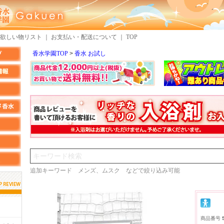
欲しい物リスト
｜
お支払い・配送について
｜
TOP
香水学園TOP
香水 お試し
検索
追加キーワード メンズ、ムスク などで絞り込み可能
MMさん
クロエさん
商品番号