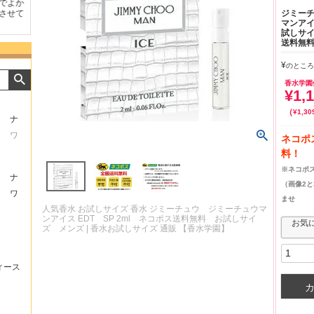
よか
好きな香水を、いろいろ少
気持ちよくお取引が出来ま
おまけ
ジミー
せて
量試せるところが魅力でし
した。またよろしくお願い
した。
マンアイス
た。
いたします。
ました
試しサ
送料無料
¥
のところ
香水学園
¥
1,
¥
1,30
ナ
ワ
ネコポ
料！
※ネコポ
ナ
（画像2
ワ
ませ
人気香水 お試しサイズ 香水 ジミーチュウ ジミーチュウマ
ンアイス EDT SP 2ml ネコポス送料無料 お試しサイ
お気
ズ メンズ | 香水お試しサイズ 通販 【香水学園】
ィース