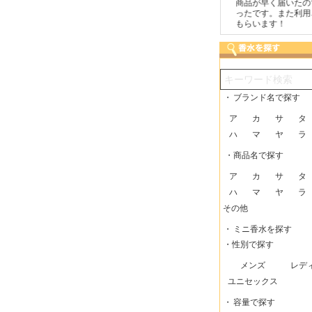
包に気持ちが感じられま
こまめにメールを頂けたの
商品が早く届いたので
た！また利用させてもら
で安心できました。
ったです。また利用さ
ますー。
もらいます！
・
ブランド名で探す
ア
カ
サ
タ
ハ
マ
ヤ
ラ
・商品名で探す
ア
カ
サ
タ
ハ
マ
ヤ
ラ
その他
・
ミニ香水を探す
・性別で探す
メンズ
レデ
ユニセックス
・
容量で探す