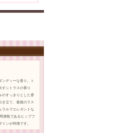
）
ダンディーな香り。ト
出すシトラスの香り
ルのすっきりとした香
引き立て、最後のラス
ュラルでエレガントな
帯用酒瓶であるヒップフ
ザインが特徴です。