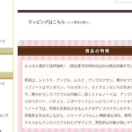
ラッピングはこちら
（ミニ香水を除く）
ード
ネコポス選択で送料無料！（商品番号50000台以外の商品同梱不可
香調は、シトラス、アップル、ムスク、アンブロクサン。爽やかで
いて
ップノートはマンダリン、ベルガモット、セドラエッセンスが生み
で、爽やかそしてパワフルな印象に。続くミドルノートは、アップ
りがベチバー、パチョリ、シダーウッドといったウッディノートを
トノートでは、官能を目覚めさせるムスクやアンブロクサンがナチ
ついて
雰囲気を生み出しながら、ジミー チュウらしい陶酔感を演出。携
ラスコからインスパイアされたデザインで、男性的な印象が強いデ
識