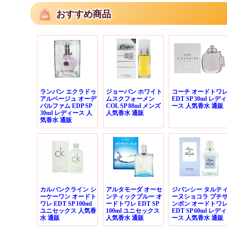
おすすめ商品
ランバン エクラドゥ
ジョーバン ホワイト
コーチ オードトワ
アルページュ オーデ
ムスクフォーメン
EDT SP 30ml レディ
パルファム EDP SP
COL SP 88ml メンズ
ース 人気香水 通販
30ml レディース 人
人気香水 通販
気香水 通販
カルバンクライン シ
アルタモーダ オーセ
ジバンシー タルテ
ーケーワン オードト
ンティックブルー オ
ーヌショコラ プチ
ワレ EDT SP 100ml
ードトワレ EDT SP
ンボン オードトワ
ユニセックス 人気香
100ml ユニセックス
EDT SP 60ml レディ
水 通販
人気香水 通販
ース 人気香水 通販