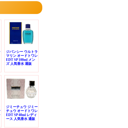
レ
ジバンシー ウルトラ
マリン オードトワレ
EDT SP 100ml メン
ズ 人気香水 通販
ィ
ジミーチュウ ジミー
サ
チュウ オードトワレ
レ
EDT SP 40ml レディ
ース 人気香水 通販