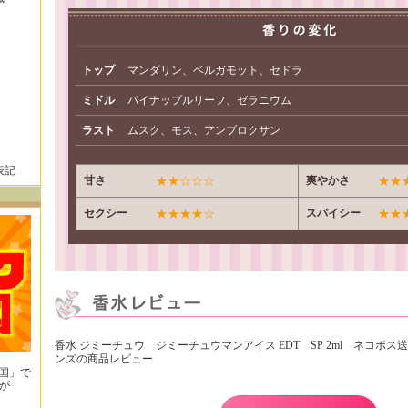
トップ
マンダリン、ベルガモット、セドラ
ミドル
パイナップルリーフ、ゼラニウム
ラスト
ムスク、モス、アンブロクサン
表記
甘さ
★★☆☆☆
爽やかさ
★★
セクシー
★★★★☆
スパイシー
★★
香水 ジミーチュウ ジミーチュウマンアイス EDT SP 2ml ネコポ
ンズの商品レビュー
王国」で
が
！