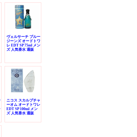
ヴェルサーチ ブルー
ジーンズ オードトワ
レ EDT SP 75ml メン
ズ 人気香水 通販
ン
ニコス スカルプチャ
ト
ーオム オードトワレ
レ
EDT SP 100ml メン
ズ 人気香水 通販