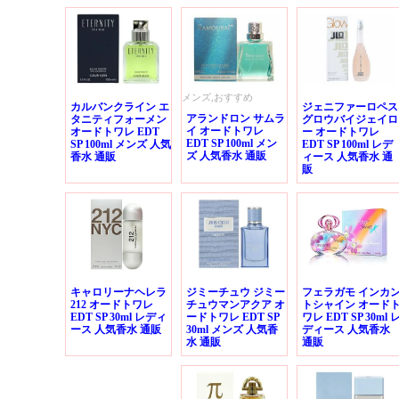
メンズ,おすすめ
カルバンクライン エ
ジェニファーロペス
アランドロン サムラ
タニティフォーメン
グロウバイジェイロ
イ オードトワレ
オードトワレ EDT
ー オードトワレ
EDT SP 100ml メン
SP 100ml メンズ 人気
EDT SP 100ml レデ
ズ 人気香水 通販
香水 通販
ィース 人気香水 通
販
キャロリーナヘレラ
ジミーチュウ ジミー
フェラガモ インカ
212 オードトワレ
チュウマンアクア オ
トシャイン オード
EDT SP 30ml レディ
ードトワレ EDT SP
ワレ EDT SP 30ml 
ース 人気香水 通販
30ml メンズ 人気香
ディース 人気香水
水 通販
通販