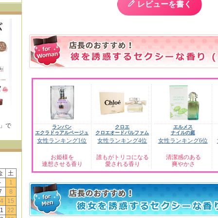
レビューを書く
E」で
ランバン
クロエ
エルメス
！
エクラドゥアルページュ
クロエオードパルファム
ナイルの庭
女性ランキング1位
女性ランキング4位
女性ランキング6位
お姫様を
誰もがトリコになる
清潔感のある
連想させる香り
愛される香り
爽やかさ
金
土
-
1
7
8
4
15
1
22