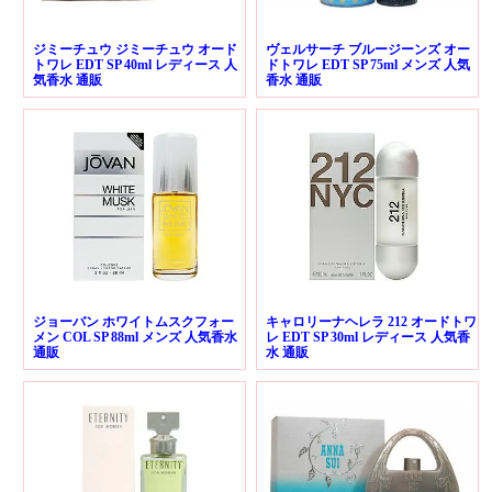
ジミーチュウ ジミーチュウ オード
ヴェルサーチ ブルージーンズ オー
トワレ EDT SP 40ml レディース 人
ドトワレ EDT SP 75ml メンズ 人気
気香水 通販
香水 通販
ジョーバン ホワイトムスクフォー
キャロリーナヘレラ 212 オードトワ
メン COL SP 88ml メンズ 人気香水
レ EDT SP 30ml レディース 人気香
通販
水 通販