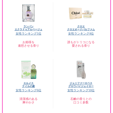
ランバン
クロエ
エクラドゥアルページュ
クロエオードパルファム
女性ランキング1位
女性ランキング4位
お姫様を
誰もがトリコになる
連想させる香り
愛される香り
エルメス
ジェニファーロペス
ナイルの庭
グロウバイジェイロー
女性ランキング6位
女性ランキング10位
清潔感のある
石鹸の香りとの
爽やかさ
口コミ多数