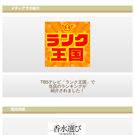
TBSテレビ「ランク王国」で
当店のランキングが
紹介されました！