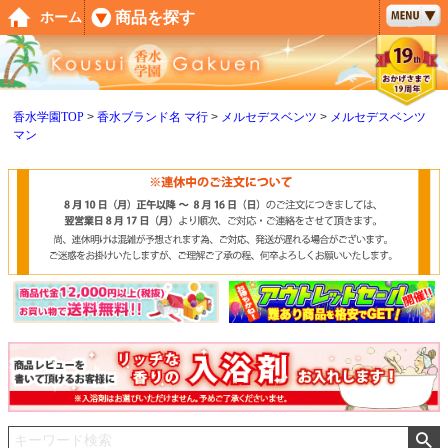
ペー
商品を探す
ホーム
ジト
ップ
へ
香水学園TOP
香水ブランド名 マ行
メルセデスベンツ
メルセデスベンツ
マン