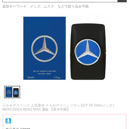
追加キーワード メンズ、ムスク などで絞り込み可能
メルセデスベンツ 人気香水 メルセデスベンツマン EDT SP 50mlメンズ |
MERCEDES BENZ MAN 通販 【香水学園】