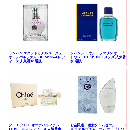
ランバン エクラドゥアルページュ
ジバンシー ウルトラマリン オード
オーデパルファム EDP SP 30ml レデ
トワレ EDT SP 100ml メンズ 人気香
ィース 人気香水 通販
水 通販
クロエ クロエ オーデパルファム
お盆限定 超安タイムセール ニコ
EDP SP 30ml レディース 人気香水
ス スカルプチャーオム オードトワ