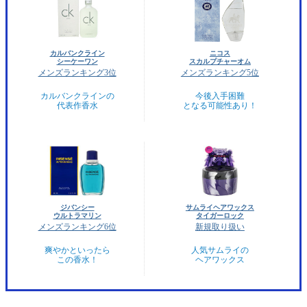
カルバンクライン
ニコス
シーケーワン
スカルプチャーオム
メンズランキング3位
メンズランキング5位
カルバンクラインの
今後入手困難
代表作香水
となる可能性あり！
ジバンシー
サムライヘアワックス
ウルトラマリン
タイガーロック
メンズランキング6位
新規取り扱い
爽やかといったら
人気サムライの
この香水！
ヘアワックス