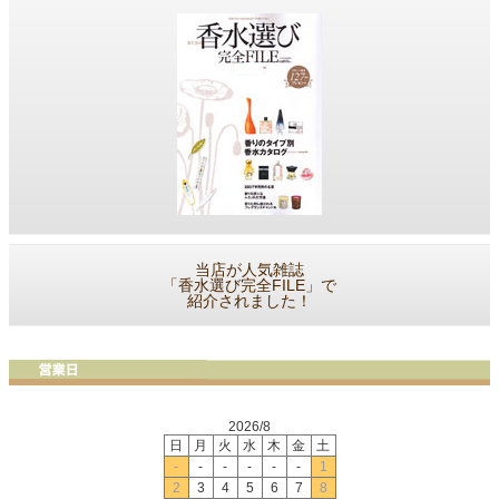
当店が人気雑誌
「香水選び完全FILE」で
紹介されました！
2026/8
日
月
火
水
木
金
土
-
-
-
-
-
-
1
2
3
4
5
6
7
8