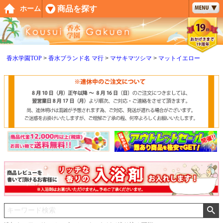
ペー
商品を探す
ホーム
ジト
ップ
へ
香水学園TOP
香水ブランド名 マ行
マサキマツシマ
マットイエロー