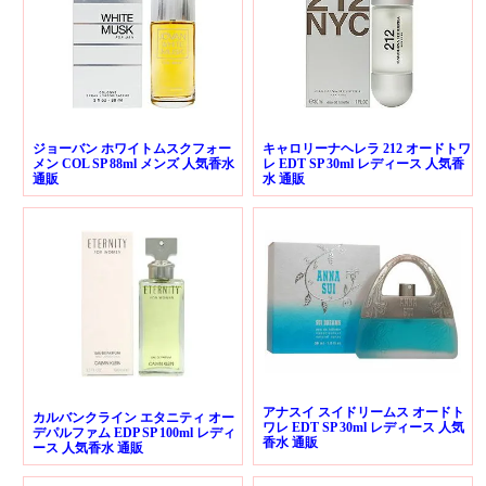
ジョーバン ホワイトムスクフォー
キャロリーナヘレラ 212 オードトワ
メン COL SP 88ml メンズ 人気香水
レ EDT SP 30ml レディース 人気香
通販
水 通販
アナスイ スイドリームス オードト
カルバンクライン エタニティ オー
ワレ EDT SP 30ml レディース 人気
デパルファム EDP SP 100ml レディ
香水 通販
ース 人気香水 通販