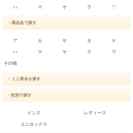
ワ
ハ
マ
ヤ
ラ
・商品名で探す
ア
カ
サ
タ
ナ
ハ
マ
ヤ
ラ
ワ
その他
・
ミニ香水を探す
・性別で探す
メンズ
レディース
ユニセックス