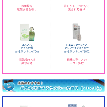
お姫様を
誰もがトリコになる
連想させる香り
愛される香り
エルメス
ジェニファーロペス
ナイルの庭
グロウバイジェイロー
女性ランキング6位
女性ランキング10位
清潔感のある
石鹸の香りとの
爽やかさ
口コミ多数