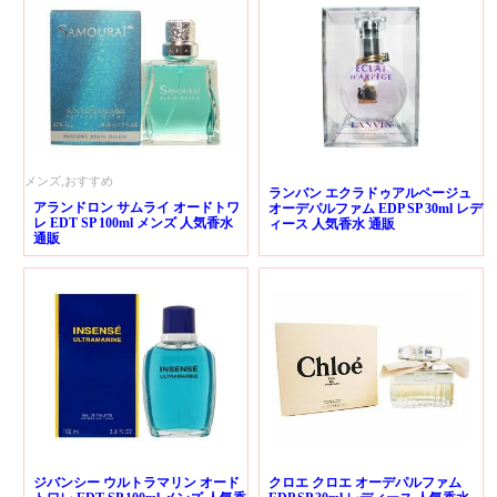
メンズ,おすすめ
ランバン エクラドゥアルページュ
アランドロン サムライ オードトワ
オーデパルファム EDP SP 30ml レデ
レ EDT SP 100ml メンズ 人気香水
ィース 人気香水 通販
通販
ジバンシー ウルトラマリン オード
クロエ クロエ オーデパルファム