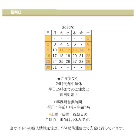
2026/8
日
月
火
水
木
金
土
-
-
-
-
-
-
1
2
3
4
5
6
7
8
9
10
11
12
13
14
15
16
17
18
19
20
21
22
23
24
25
26
27
28
29
30
31
-
-
-
-
-
★ご注文受付
24時間年中無休
平日15時までのご注文は
即日対応！
□事務所営業時間
平日：午前10時～午後5時
■
土曜・日曜・祝祭日の
ご対応・出荷はお休みです。
当サイトへの個人情報送信は、SSL暗号通信にて安全に行っています。