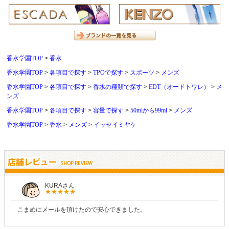
香水学園TOP
香水
香水学園TOP
各項目で探す
TPOで探す
スポーツ
メンズ
香水学園TOP
各項目で探す
香水の種類で探す
EDT（オードトワレ）
メ
ンズ
香水学園TOP
各項目で探す
容量で探す
50mlから99ml
メンズ
香水学園TOP
香水
メンズ
イッセイミヤケ
しらすさん
商品が早く届いたのでよかったです。また利用させてもらいます！