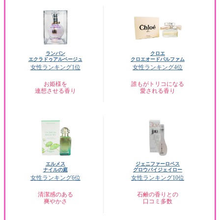
ランバン
クロエ
エクラドゥアルページュ
クロエオードパルファム
女性ランキング1位
女性ランキング4位
お姫様を
誰もがトリコになる
連想させる香り
愛される香り
エルメス
ジェニファーロペス
ナイルの庭
グロウバイジェイロー
女性ランキング6位
女性ランキング10位
清潔感のある
石鹸の香りとの
爽やかさ
口コミ多数