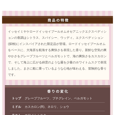
イッセイミヤケロードイッセイプールオムオセアニックエクスペディシ
ョンの香調はシトラス、スパイシー、ウッディ。エクスペディション
(探検)にインスパイアされた限定品が登場。ロードイッセイプールオム
をベースに、大海原を航海する爽快さを表現した香り。新鮮な空気の爽
やかさをグレープフルーツとベルガモットで、海の爽快さをカスカロン
で、そして海上に広がる綿雲のような霧を少量のホワイトムスクで表現
しました。まさに船に乗っているような心地が味わえる、冒険的な香り
です。
トップ
グレープフルーツ、プチグレイン、ベルガモット
ミドル
カスカロン(R)、ネロリ、ショウ