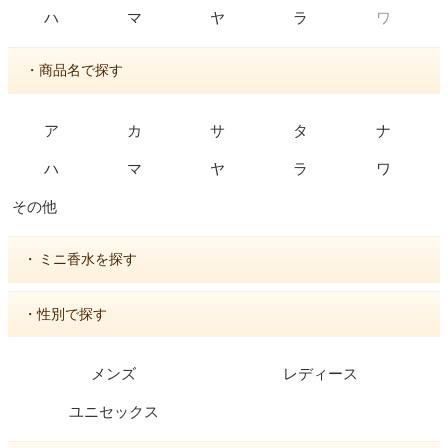
ワ
ハ
マ
ヤ
ラ
・商品名で探す
ア
カ
サ
タ
ナ
ハ
マ
ヤ
ラ
ワ
その他
・
ミニ香水を探す
・性別で探す
メンズ
レディース
ユニセックス