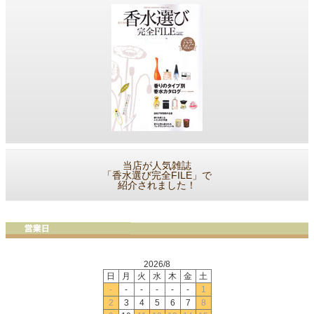
当店が人気雑誌
「香水選び完全FILE」で
紹介されました！
2026/8
日
月
火
水
木
金
土
-
-
-
-
-
-
1
2
3
4
5
6
7
8