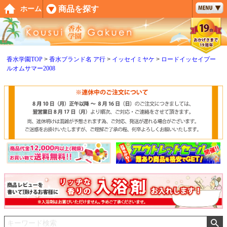
ペー
商品を探す
ホーム
ジト
ップ
へ
香水学園TOP
香水ブランド名 ア行
イッセイミヤケ
ロードイッセイプー
ルオムサマー2008