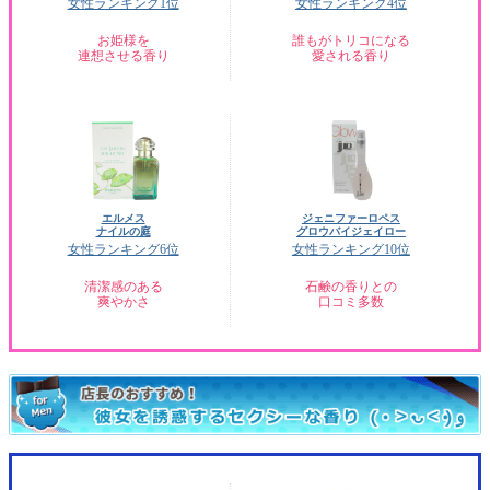
女性ランキング1位
女性ランキング4位
お姫様を
誰もがトリコになる
連想させる香り
愛される香り
エルメス
ジェニファーロペス
ナイルの庭
グロウバイジェイロー
女性ランキング6位
女性ランキング10位
清潔感のある
石鹸の香りとの
爽やかさ
口コミ多数