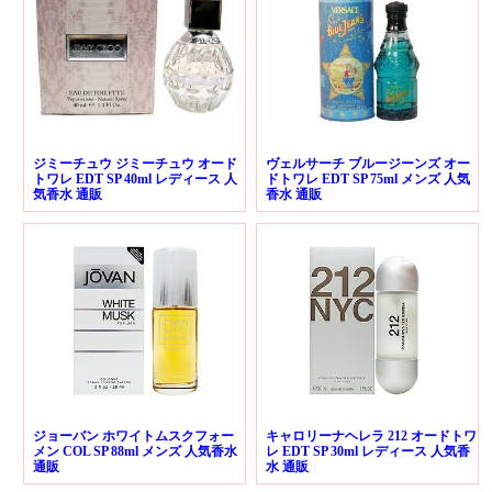
ジミーチュウ ジミーチュウ オード
ヴェルサーチ ブルージーンズ オー
トワレ EDT SP 40ml レディース 人
ドトワレ EDT SP 75ml メンズ 人気
気香水 通販
香水 通販
ジョーバン ホワイトムスクフォー
キャロリーナヘレラ 212 オードトワ
メン COL SP 88ml メンズ 人気香水
レ EDT SP 30ml レディース 人気香
通販
水 通販