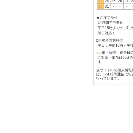
23
24
25
26
27
2
30
31
-
-
-
★ご注文受付
24時間年中無休
平日15時までのご注
即日対応！
□事務所営業時間
平日：午前10時～午
■
土曜・日曜・祝祭日
ご対応・出荷はお休
す。
当サイトへの個人情報
は、SSL暗号通信にて
行っています。