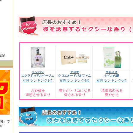
表記
ランバン
クロエ
エルメス
エクラドゥアルページュ
クロエオードパルファム
ナイルの庭
女性ランキング1位
女性ランキング4位
女性ランキング6位
お姫様を
誰もがトリコになる
清潔感のある
連想させる香り
愛される香り
爽やかさ
王国」で
が
！