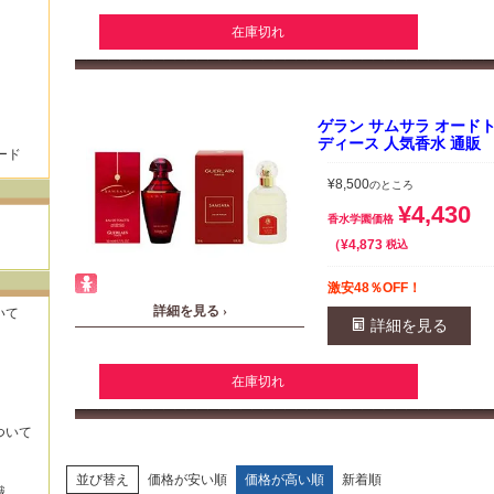
在庫切れ
ゲラン サムサラ オードトワレ
ディース 人気香水 通販
ード
¥
8,500
のところ
¥
4,430
香水学園価格
¥
4,873
税込
激安48％OFF！
詳細を見る ›
いて
詳細を見る
在庫切れ
ついて
並び替え
価格が安い順
価格が高い順
新着順
識