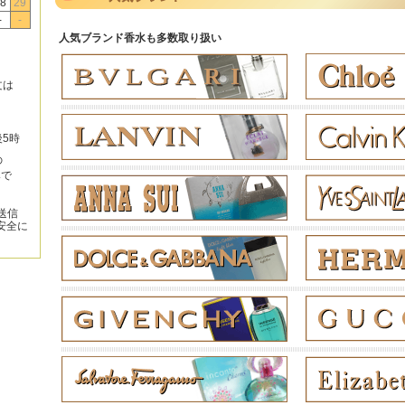
8
29
-
-
人気ブランド香水も多数取り扱い
文は
後5時
の
みで
送信
安全に