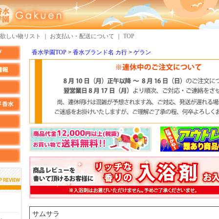
欲しい物リスト
｜
お支払い・配送について
｜
TOP
香水学園TOP
香水ブランド名 カ行
ゲラン
しらすさん
MMさん
検索