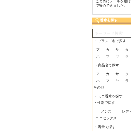
つも迅速な発送をしてい
梱包に気持ちが感じられま
こまめにメールを頂け
だけるので、助かってい
した！また利用させてもら
で安心できました。
す。
いますー。
・
ブランド名で探す
ア
カ
サ
タ
ハ
マ
ヤ
ラ
・商品名で探す
ア
カ
サ
タ
ハ
マ
ヤ
ラ
その他
・
ミニ香水を探す
・性別で探す
メンズ
レデ
ユニセックス
・
容量で探す