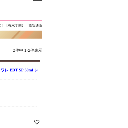
よくお取引が出来ま
おまけありがとうございま
お昼に買って次の日届いた
またよろしくお願い
した。早速レビューを書き
のでちょっとびっくりしま
ます。
ました！
した、また買います！
水！【香水学園】 激安通販
2
件中
1
-
2
件表示
 EDT SP 30ml レ