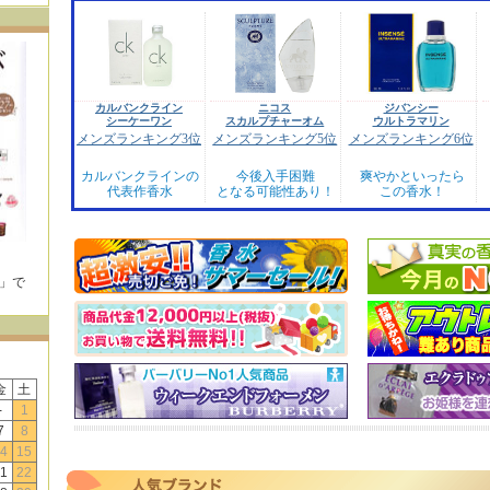
カルバンクライン
ニコス
ジバンシー
シーケーワン
スカルプチャーオム
ウルトラマリン
メンズランキング3位
メンズランキング5位
メンズランキング6位
カルバンクラインの
今後入手困難
爽やかといったら
代表作香水
となる可能性あり！
この香水！
E」で
！
金
土
-
1
7
8
4
15
1
22