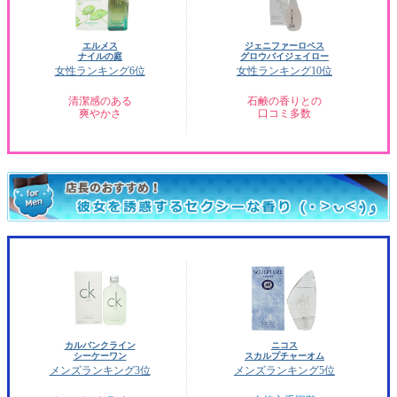
エルメス
ジェニファーロペス
ナイルの庭
グロウバイジェイロー
女性ランキング6位
女性ランキング10位
清潔感のある
石鹸の香りとの
爽やかさ
口コミ多数
カルバンクライン
ニコス
シーケーワン
スカルプチャーオム
メンズランキング3位
メンズランキング5位