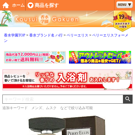
ペー
商品を探す
ホーム
ジト
ップ
へ
香水学園TOP
香水ブランド名 ハ行
ペリーエリス
ペリーエリスフォーメ
ン
追加キーワード メンズ、ムスク などで絞り込み可能