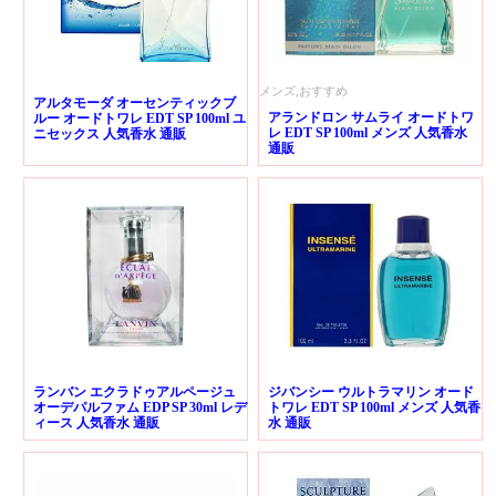
メンズ,おすすめ
アルタモーダ オーセンティックブ
アランドロン サムライ オードトワ
ルー オードトワレ EDT SP 100ml ユ
レ EDT SP 100ml メンズ 人気香水
ニセックス 人気香水 通販
通販
ランバン エクラドゥアルページュ
ジバンシー ウルトラマリン オード
オーデパルファム EDP SP 30ml レデ
トワレ EDT SP 100ml メンズ 人気香
ィース 人気香水 通販
水 通販