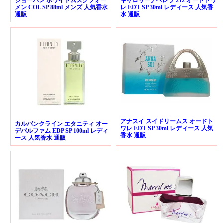
ジョーバン ホワイトムスクフォー
キャロリーナヘレラ 212 オードトワ
メン COL SP 88ml メンズ 人気香水
レ EDT SP 30ml レディース 人気香
通販
水 通販
アナスイ スイドリームス オードト
カルバンクライン エタニティ オー
ワレ EDT SP 30ml レディース 人気
デパルファム EDP SP 100ml レディ
香水 通販
ース 人気香水 通販