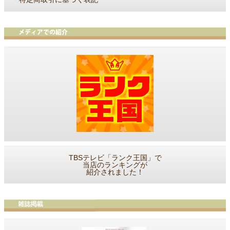
TBSテレビ「ランク王国」で
当店のランキングが
紹介されました！