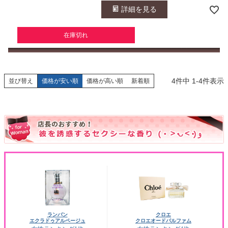
詳細を見る
在庫切れ
4
件中
1
-
4
件表示
並び替え
価格が安い順
価格が高い順
新着順
ランバン
クロエ
エクラドゥアルページュ
クロエオードパルファム