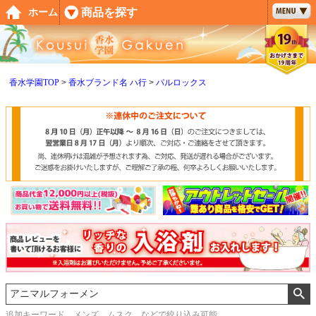
ペー
商品を探す
ホーム
ジト
ップ
へ
香水学園TOP
香水ブランド名 ハ行
パルロックス
追加キーワード メンズ、ムスク などで絞り込み可能