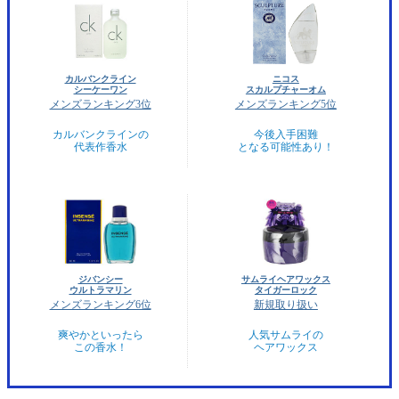
カルバンクライン
ニコス
シーケーワン
スカルプチャーオム
メンズランキング3位
メンズランキング5位
カルバンクラインの
今後入手困難
代表作香水
となる可能性あり！
ジバンシー
サムライヘアワックス
ウルトラマリン
タイガーロック
メンズランキング6位
新規取り扱い
爽やかといったら
人気サムライの
この香水！
ヘアワックス