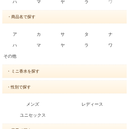
ワ
ハ
マ
ヤ
ラ
・商品名で探す
ア
カ
サ
タ
ナ
ハ
マ
ヤ
ラ
ワ
その他
・
ミニ香水を探す
・性別で探す
メンズ
レディース
ユニセックス