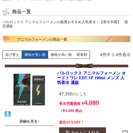
パルロックス アニマルフォーメンの厳選おすすめ人気香水！【香水学園】 激
安通販
アニマルフォーメンの商品一覧
4
件中
1
-
4
件表示
並び替え
価格が安い順
価格が高い順
新着順
パルロックス アニマルフォーメン オ
ードトワレ EDT SP 100ml メンズ 人
気香水 通販
¥
7,150
のところ
4,080
¥
香水学園価格
¥
税込
4,488
詳細を見る ›
激安45％OFF！
カートに入れる