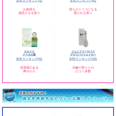
女性ランキング1位
女性ランキング4位
お姫様を
誰もがトリコになる
連想させる香り
愛される香り
エルメス
ジェニファーロペス
ナイルの庭
グロウバイジェイロー
女性ランキング6位
女性ランキング10位
清潔感のある
石鹸の香りとの
爽やかさ
口コミ多数