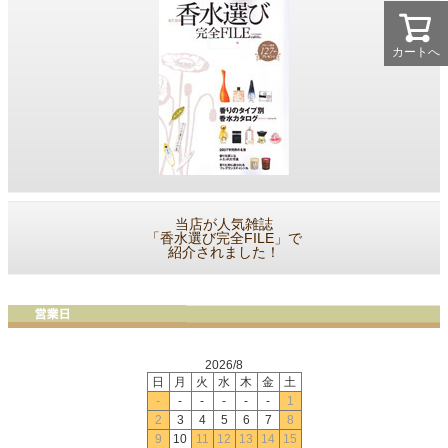
カートへ
当店が人気雑誌
「香水選び完全FILE」で
紹介されました！
2026/8
日
月
火
水
木
金
土
-
-
-
-
-
-
1
2
3
4
5
6
7
8
9
10
11
12
13
14
15