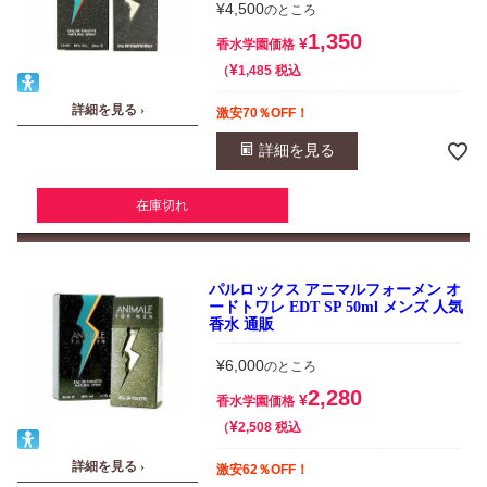
¥
4,500
のところ
1,350
¥
香水学園価格
¥
税込
1,485
詳細を見る ›
激安70％OFF！
詳細を見る
在庫切れ
パルロックス アニマルフォーメン オ
ードトワレ EDT SP 50ml メンズ 人気
香水 通販
¥
6,000
のところ
2,280
¥
香水学園価格
¥
税込
2,508
詳細を見る ›
激安62％OFF！