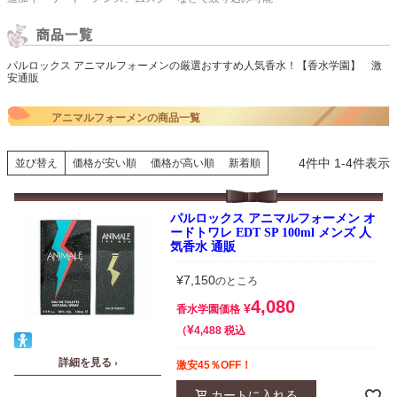
パルロックス アニマルフォーメンの厳選おすすめ人気香水！【香水学園】 激
安通販
アニマルフォーメンの商品一覧
4
件中
1
-
4
件表示
並び替え
価格が安い順
価格が高い順
新着順
パルロックス アニマルフォーメン オ
ードトワレ EDT SP 100ml メンズ 人
気香水 通販
¥
7,150
のところ
4,080
¥
香水学園価格
¥
税込
4,488
詳細を見る ›
激安45％OFF！
カートに入れる