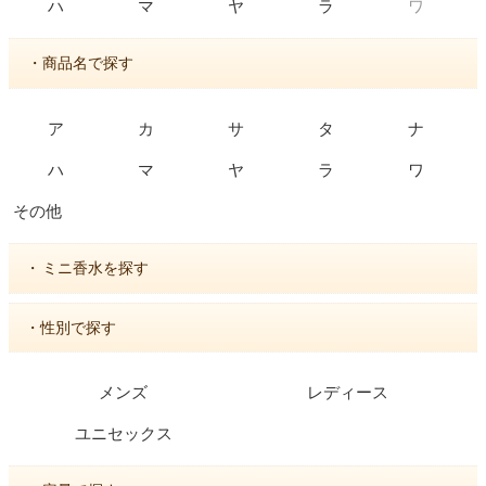
ワ
ハ
マ
ヤ
ラ
・商品名で探す
ア
カ
サ
タ
ナ
ハ
マ
ヤ
ラ
ワ
その他
・
ミニ香水を探す
・性別で探す
メンズ
レディース
ユニセックス