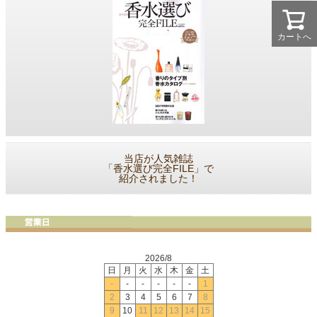
カートへ
当店が人気雑誌
「香水選び完全FILE」で
紹介されました！
2026/8
日
月
火
水
木
金
土
-
-
-
-
-
-
1
2
3
4
5
6
7
8
9
10
11
12
13
14
15