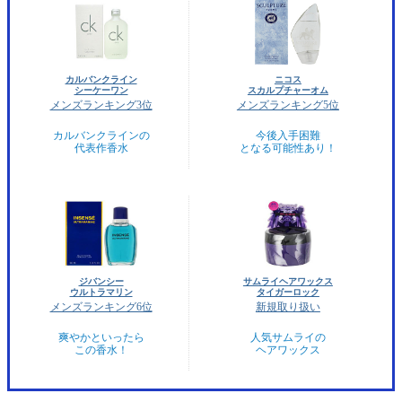
カルバンクライン
ニコス
シーケーワン
スカルプチャーオム
メンズランキング3位
メンズランキング5位
カルバンクラインの
今後入手困難
代表作香水
となる可能性あり！
ジバンシー
サムライヘアワックス
ウルトラマリン
タイガーロック
メンズランキング6位
新規取り扱い
爽やかといったら
人気サムライの
この香水！
ヘアワックス