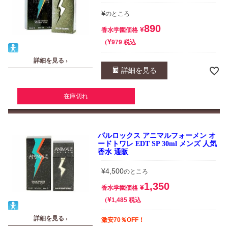
¥
のところ
890
¥
香水学園価格
¥
税込
979
詳細を見る ›
詳細を見る
在庫切れ
パルロックス アニマルフォーメン オ
ードトワレ EDT SP 30ml メンズ 人気
香水 通販
¥
4,500
のところ
1,350
¥
香水学園価格
¥
税込
1,485
詳細を見る ›
激安70％OFF！