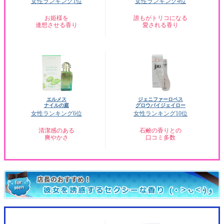
女性ランキング1位
女性ランキング4位
お姫様を
誰もがトリコになる
連想させる香り
愛される香り
エルメス
ジェニファーロペス
ナイルの庭
グロウバイジェイロー
女性ランキング6位
女性ランキング10位
清潔感のある
石鹸の香りとの
爽やかさ
口コミ多数