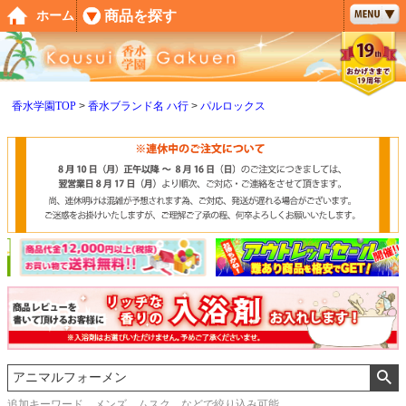
ペー
商品を探す
ホーム
ジト
ップ
へ
香水学園TOP
香水ブランド名 ハ行
パルロックス
追加キーワード メンズ、ムスク などで絞り込み可能