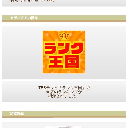
TBSテレビ「ランク王国」で
当店のランキングが
紹介されました！