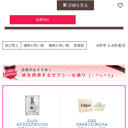
詳細を見る
在庫切れ
4
件中
1
-
4
件表示
並び替え
価格が安い順
価格が高い順
新着順
ランバン
クロエ
エクラドゥアルページュ
クロエオードパルファム