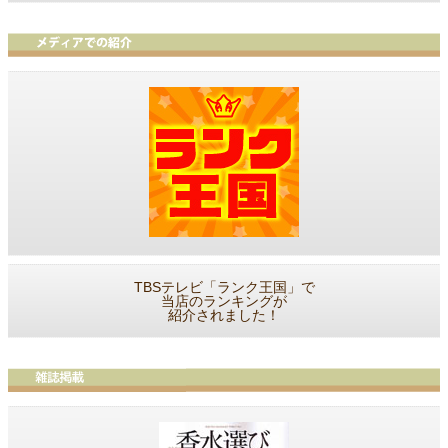
TBSテレビ「ランク王国」で
当店のランキングが
紹介されました！