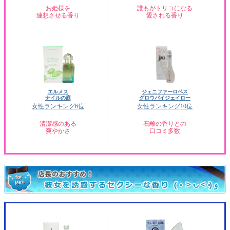
お姫様を
誰もがトリコになる
連想させる香り
愛される香り
エルメス
ジェニファーロペス
ナイルの庭
グロウバイジェイロー
女性ランキング6位
女性ランキング10位
清潔感のある
石鹸の香りとの
爽やかさ
口コミ多数