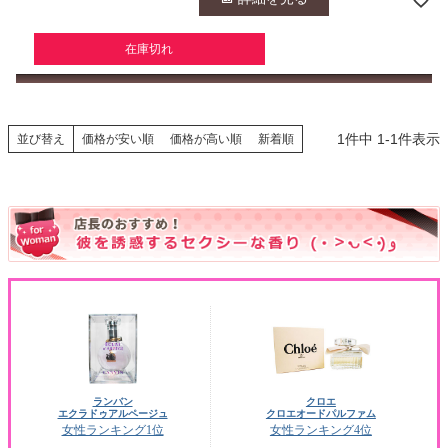
在庫切れ
1
件中
1
-
1
件表示
並び替え
価格が安い順
価格が高い順
新着順
ランバン
クロエ
エクラドゥアルページュ
クロエオードパルファム
女性ランキング1位
女性ランキング4位