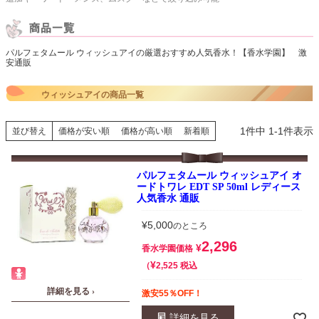
パルフェタムール ウィッシュアイの厳選おすすめ人気香水！【香水学園】 激
安通販
ウィッシュアイの商品一覧
1
件中
1
-
1
件表示
並び替え
価格が安い順
価格が高い順
新着順
パルフェタムール ウィッシュアイ オ
ードトワレ EDT SP 50ml レディース
人気香水 通販
¥
5,000
のところ
2,296
¥
香水学園価格
¥
税込
2,525
詳細を見る ›
激安55％OFF！
詳細を見る