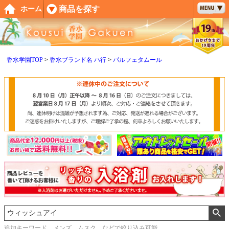
ペー
商品を探す
ホーム
ジト
ップ
へ
香水学園TOP
香水ブランド名 ハ行
パルフェタムール
追加キーワード メンズ、ムスク などで絞り込み可能