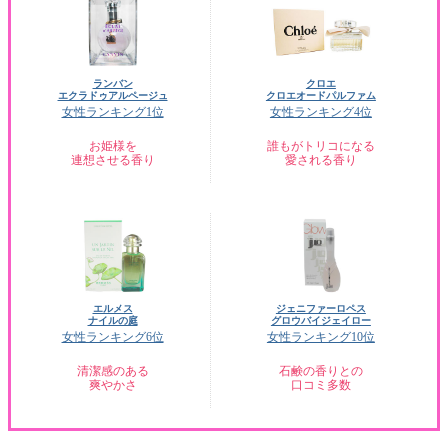
ランバン
クロエ
エクラドゥアルページュ
クロエオードパルファム
女性ランキング1位
女性ランキング4位
お姫様を
誰もがトリコになる
連想させる香り
愛される香り
エルメス
ジェニファーロペス
ナイルの庭
グロウバイジェイロー
女性ランキング6位
女性ランキング10位
清潔感のある
石鹸の香りとの
爽やかさ
口コミ多数