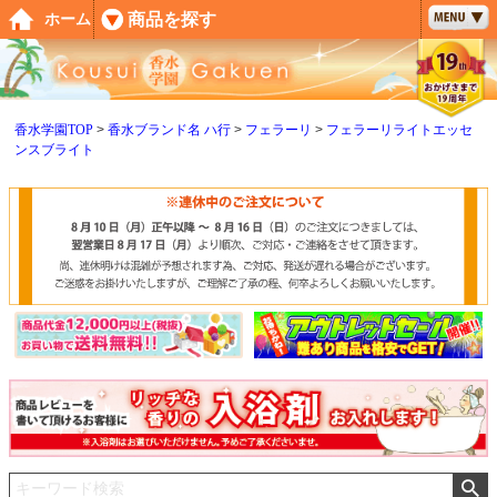
ペー
商品を探す
ホーム
ジト
ップ
へ
香水学園TOP
香水ブランド名 ハ行
フェラーリ
フェラーリライトエッセ
ンスブライト