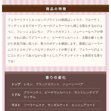
フェラーリライトエッセンスブライトの香調はシトラス、フルーティ、
ウッディ☆まるでオープンカーのフェラーリから感じる風をきるかのよ
うに、フレッシュなレモン、ブラックカラント、ジューシーなペアが弾
け、それに続いてグリーンティ、ピーチヴェルベット、太陽を燦々と浴
びた生命力強い花々が、香りのボディを構築します。最後にはソーラー
ムスクとエキゾチックなサンダルウッドが香ります。フェラーリのよう
にエレガントでありながら堂々としたアイデンティティを表現する香り
です♪
トップ
レモン、ブラックカラント、ジューシーペア
グリーンティ、ピーチヴェルベット、サンドレンチドブ
ミドル
ロッサム
ラスト
ソーラームスク、サンダルウッド、エンジュアコード