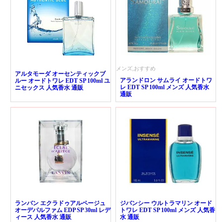
メンズ,おすすめ
アルタモーダ オーセンティックブ
アランドロン サムライ オードトワ
ルー オードトワレ EDT SP 100ml ユ
レ EDT SP 100ml メンズ 人気香水
ニセックス 人気香水 通販
通販
ランバン エクラドゥアルページュ
ジバンシー ウルトラマリン オード
オーデパルファム EDP SP 30ml レデ
トワレ EDT SP 100ml メンズ 人気香
ィース 人気香水 通販
水 通販