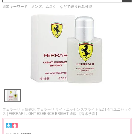
追加キーワード メンズ、ムスク などで絞り込み可能
フェラーリ 人気香水 フェラーリ ライトエッセンスブライト EDT 4mlユニセック
ス | FERRARI LIGHT ESEENCE BRIGHT 通販 【香水学園】