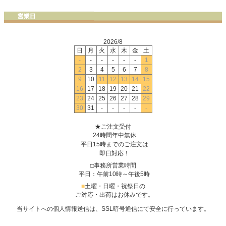
2026/8
日
月
火
水
木
金
土
-
-
-
-
-
-
1
2
3
4
5
6
7
8
9
10
11
12
13
14
15
16
17
18
19
20
21
22
23
24
25
26
27
28
29
30
31
-
-
-
-
-
★ご注文受付
24時間年中無休
平日15時までのご注文は
即日対応！
□事務所営業時間
平日：午前10時～午後5時
■
土曜・日曜・祝祭日の
ご対応・出荷はお休みです。
当サイトへの個人情報送信は、SSL暗号通信にて安全に行っています。