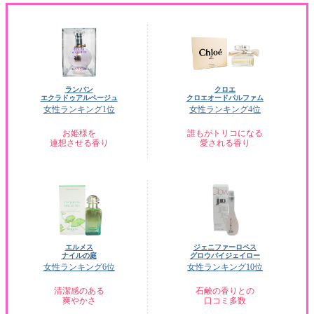
ランバン
クロエ
エクラドゥアルページュ
クロエオードパルファム
女性ランキング1位
女性ランキング4位
お姫様を
誰もがトリコになる
連想させる香り
愛される香り
エルメス
ジェニファーロペス
ナイルの庭
グロウバイジェイロー
女性ランキング6位
女性ランキング10位
清潔感のある
石鹸の香りとの
爽やかさ
口コミ多数