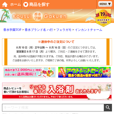
ペー
商品を探す
ホーム
ジト
ップ
へ
香水学園TOP
香水ブランド名 ハ行
フェラガモ
インカントチャーム