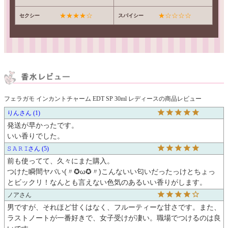
★★★★☆
★☆☆☆☆
セクシー
スパイシー
フェラガモ インカントチャーム EDT SP 30ml レディースの商品レビュー
りん
1
発送が早かったです。

いい香りでした。
𝚂 𝙰 𝚁 𝙸
5
前も使ってて、久々にまた購入。

つけた瞬間ヤバい(〃✪ω✪〃)こんないい匂いだったっけとちょっ
とビックリ！なんとも言えない色気のあるいい香りがします。
ノア
男ですが、それほど甘くはなく、フルーティーな甘さです。また、
ラストノートが一番好きで、女子受けが凄い。職場でつけるのは良