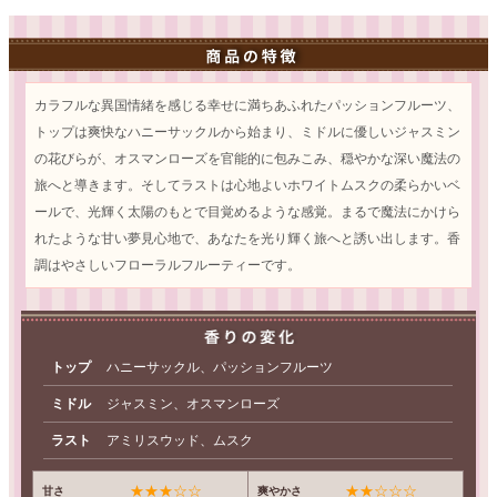
カラフルな異国情緒を感じる幸せに満ちあふれたパッションフルーツ、
トップは爽快なハニーサックルから始まり、ミドルに優しいジャスミン
の花びらが、オスマンローズを官能的に包みこみ、穏やかな深い魔法の
旅へと導きます。そしてラストは心地よいホワイトムスクの柔らかいベ
ールで、光輝く太陽のもとで目覚めるような感覚。まるで魔法にかけら
れたような甘い夢見心地で、あなたを光り輝く旅へと誘い出します。香
調はやさしいフローラルフルーティーです。
トップ
ハニーサックル、パッションフルーツ
ミドル
ジャスミン、オスマンローズ
ラスト
アミリスウッド、ムスク
★★★☆☆
★★☆☆☆
甘さ
爽やかさ