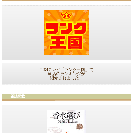
TBSテレビ「ランク王国」で
当店のランキングが
紹介されました！