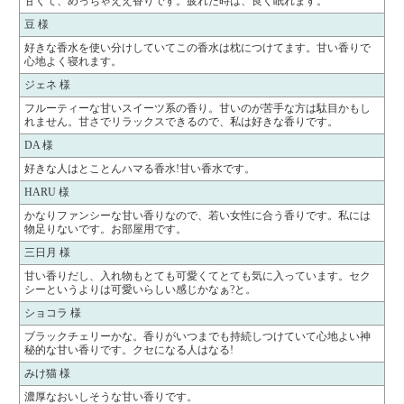
甘くて、めっちゃええ香りです。疲れた時は、良く眠れます。
豆 様
好きな香水を使い分けしていてこの香水は枕につけてます。甘い香りで
心地よく寝れます。
ジェネ 様
フルーティーな甘いスイーツ系の香り。甘いのが苦手な方は駄目かもし
れません。甘さでリラックスできるので、私は好きな香りです。
DA 様
好きな人はとことんハマる香水!甘い香水です。
HARU 様
かなりファンシーな甘い香りなので、若い女性に合う香りです。私には
物足りないです。お部屋用です。
三日月 様
甘い香りだし、入れ物もとても可愛くてとても気に入っています。セク
シーというよりは可愛いらしい感じかなぁ?と。
ショコラ 様
ブラックチェリーかな。香りがいつまでも持続しつけていて心地よい神
秘的な甘い香りです。クセになる人はなる!
みけ猫 様
濃厚なおいしそうな甘い香りです。