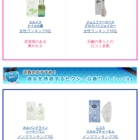
エルメス
ジェニファーロペス
ナイルの庭
グロウバイジェイロー
女性ランキング6位
女性ランキング10位
清潔感のある
石鹸の香りとの
爽やかさ
口コミ多数
カルバンクライン
ニコス
シーケーワン
スカルプチャーオム
メンズランキング3位
メンズランキング5位