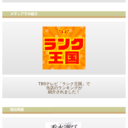
TBSテレビ「ランク王国」で
当店のランキングが
紹介されました！