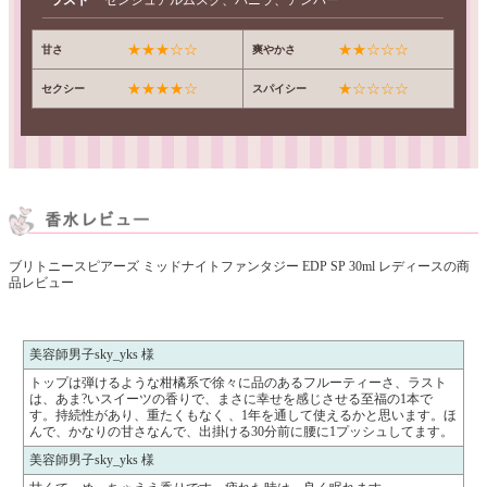
ラスト
センシュアルムスク、バニラ、アンバー
★★★☆☆
★★☆☆☆
甘さ
爽やかさ
★★★★☆
★☆☆☆☆
セクシー
スパイシー
ブリトニースピアーズ ミッドナイトファンタジー EDP SP 30ml レディースの商
品レビュー
美容師男子sky_yks 様
トップは弾けるような柑橘系で徐々に品のあるフルーティーさ、ラスト
は、あま?いスイーツの香りで、まさに幸せを感じさせる至福の1本で
す。持続性があり、重たくもなく 、1年を通して使えるかと思います。ほ
んで、かなりの甘さなんで、出掛ける30分前に腰に1プッシュしてます。
美容師男子sky_yks 様