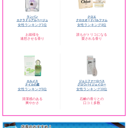
ランバン
クロエ
エクラドゥアルページュ
クロエオードパルファム
女性ランキング1位
女性ランキング4位
お姫様を
誰もがトリコになる
連想させる香り
愛される香り
エルメス
ジェニファーロペス
ナイルの庭
グロウバイジェイロー
女性ランキング6位
女性ランキング10位
清潔感のある
石鹸の香りとの
爽やかさ
口コミ多数