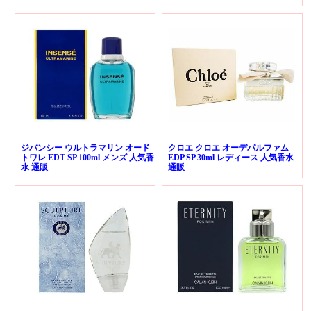
ジバンシー ウルトラマリン オード
クロエ クロエ オーデパルファム
トワレ EDT SP 100ml メンズ 人気香
EDP SP 30ml レディース 人気香水
水 通販
通販