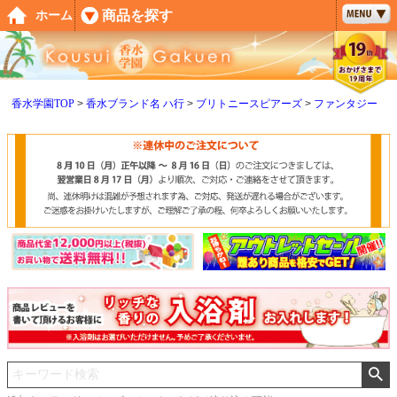
ペー
商品を探す
ホーム
ジト
ップ
へ
香水学園TOP
香水ブランド名 ハ行
ブリトニースピアーズ
ファンタジー