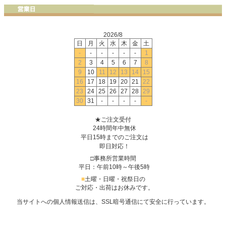
2026/8
日
月
火
水
木
金
土
-
-
-
-
-
-
1
2
3
4
5
6
7
8
9
10
11
12
13
14
15
16
17
18
19
20
21
22
23
24
25
26
27
28
29
30
31
-
-
-
-
-
★ご注文受付
24時間年中無休
平日15時までのご注文は
即日対応！
□事務所営業時間
平日：午前10時～午後5時
■
土曜・日曜・祝祭日の
ご対応・出荷はお休みです。
当サイトへの個人情報送信は、SSL暗号通信にて安全に行っています。