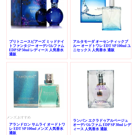
ブリトニースピアーズ ミッドナイ
アルタモーダ オーセンティックブ
トファンタジー オーデパルファム
ルー オードトワレ EDT SP 100ml ユ
EDP SP 50ml レディース 人気香水
ニセックス 人気香水 通販
通販
メンズ,おすすめ
ランバン エクラドゥアルページュ
アランドロン サムライ オードトワ
オーデパルファム EDP SP 30ml レデ
レ EDT SP 100ml メンズ 人気香水
ィース 人気香水 通販
通販