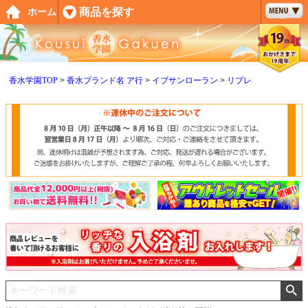
ペー
商品を探す
ホーム
ジト
ップ
へ
香水学園TOP
香水ブランド名 ア行
イブサンローラン
リブレ