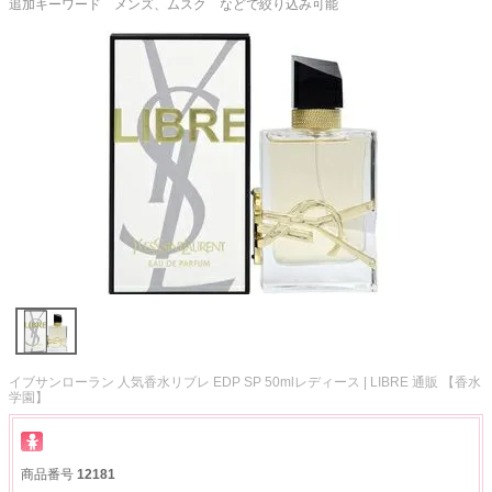
追加キーワード メンズ、ムスク などで絞り込み可能
イブサンローラン 人気香水リブレ EDP SP 50mlレディース | LIBRE 通販 【香水
学園】
商品番号
12181