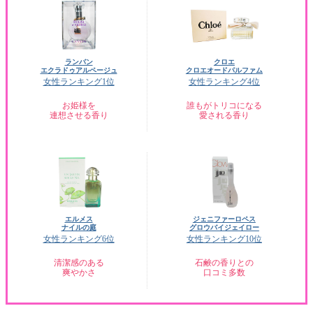
ランバン
クロエ
エクラドゥアルページュ
クロエオードパルファム
女性ランキング1位
女性ランキング4位
お姫様を
誰もがトリコになる
連想させる香り
愛される香り
エルメス
ジェニファーロペス
ナイルの庭
グロウバイジェイロー
女性ランキング6位
女性ランキング10位
清潔感のある
石鹸の香りとの
爽やかさ
口コミ多数