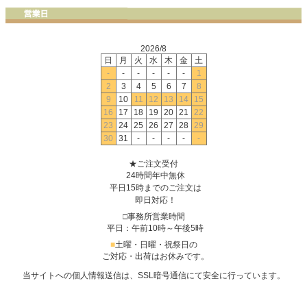
2026/8
日
月
火
水
木
金
土
-
-
-
-
-
-
1
2
3
4
5
6
7
8
9
10
11
12
13
14
15
16
17
18
19
20
21
22
23
24
25
26
27
28
29
30
31
-
-
-
-
-
★ご注文受付
24時間年中無休
平日15時までのご注文は
即日対応！
□事務所営業時間
平日：午前10時～午後5時
■
土曜・日曜・祝祭日の
ご対応・出荷はお休みです。
当サイトへの個人情報送信は、SSL暗号通信にて安全に行っています。