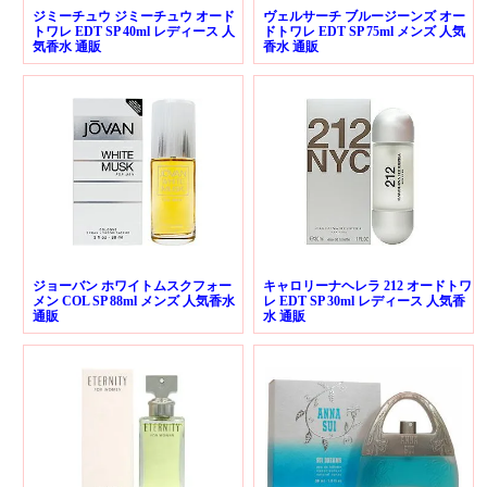
ジミーチュウ ジミーチュウ オード
ヴェルサーチ ブルージーンズ オー
トワレ EDT SP 40ml レディース 人
ドトワレ EDT SP 75ml メンズ 人気
気香水 通販
香水 通販
ジョーバン ホワイトムスクフォー
キャロリーナヘレラ 212 オードトワ
メン COL SP 88ml メンズ 人気香水
レ EDT SP 30ml レディース 人気香
通販
水 通販