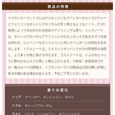
イブサンローランリブレはマスキュリンなラベンダーのストラクチャー
とフェミニンなオレンジブロッサムの甘く燃えるようなノート。2つの
衝突によって生み出される自由でアイコニックな香り。トップノート
は、オレンジブロッサムアプソリュとそのエッセンスであるネロリを組
み合わせ、ジューシーなタンジェリンと共にラベンダーとの対比を生み
出します。ミドルノートは、ジャスミンサンバックがその官能性を強調
し、より多くの色と強さを与えます。ラストノートは、いぶされたバニ
ラと艶やかなムスクが美しく燃え上がります。※新品・未使用品です
が、輸入ルートの関係上、イブサンローランの商品は入荷の際に外装に
多少の傷がある場合があります。予めご了承くださいませ。
トップ
ラベンダー、タンジェリン、ネロリ
ミドル
オレンジブロッサム
ラスト
バニラ、トンカビーン、ホワイトムスク