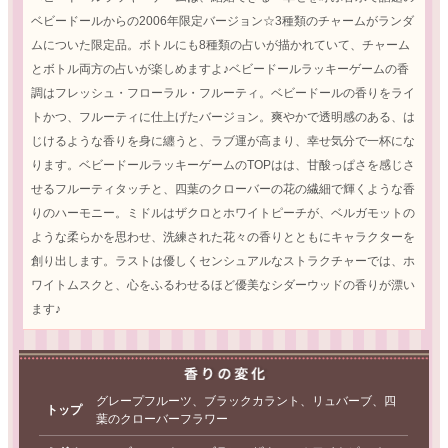
ベビードールからの2006年限定バージョン☆3種類のチャームがランダ
ムについた限定品。ボトルにも8種類の占いが描かれていて、チャーム
とボトル両方の占いが楽しめますよ♪ベビードールラッキーゲームの香
調はフレッシュ・フローラル・フルーティ。ベビードールの香りをライ
トかつ、フルーティに仕上げたバージョン。爽やかで透明感のある、は
じけるような香りを身に纏うと、ラブ運が高まり、幸せ気分で一杯にな
ります。ベビードールラッキーゲームのTOPはは、甘酸っぱさを感じさ
せるフルーティタッチと、四葉のクローバーの花の繊細で輝くような香
りのハーモニー。ミドルはザクロとホワイトピーチが、ベルガモットの
ような柔らかを思わせ、洗練された花々の香りとともにキャラクターを
創り出します。ラストは優しくセンシュアルなストラクチャーでは、ホ
ワイトムスクと、心をふるわせるほど優美なシダーウッドの香りが漂い
ます♪
グレープフルーツ、ブラックカラント、リュバーブ、四
トップ
葉のクローバーフラワー