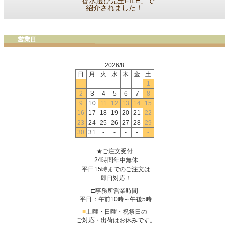
「香水選び完全FILE」で
紹介されました！
2026/8
日
月
火
水
木
金
土
-
-
-
-
-
-
1
2
3
4
5
6
7
8
9
10
11
12
13
14
15
16
17
18
19
20
21
22
23
24
25
26
27
28
29
30
31
-
-
-
-
-
★ご注文受付
24時間年中無休
平日15時までのご注文は
即日対応！
□事務所営業時間
平日：午前10時～午後5時
■
土曜・日曜・祝祭日の
ご対応・出荷はお休みです。