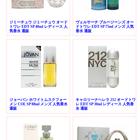
ジミーチュウ ジミーチュウ オード
ヴェルサーチ ブルージーンズ オー
トワレ EDT SP 40ml レディース 人
ドトワレ EDT SP 75ml メンズ 人気
気香水 通販
香水 通販
ジョーバン ホワイトムスクフォー
キャロリーナヘレラ 212 オードトワ
メン COL SP 88ml メンズ 人気香水
レ EDT SP 30ml レディース 人気香
通販
水 通販