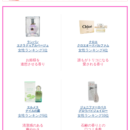
ランバン
クロエ
エクラドゥアルページュ
クロエオードパルファム
女性ランキング1位
女性ランキング4位
お姫様を
誰もがトリコになる
連想させる香り
愛される香り
エルメス
ジェニファーロペス
ナイルの庭
グロウバイジェイロー
女性ランキング6位
女性ランキング10位
清潔感のある
石鹸の香りとの
爽やかさ
口コミ多数