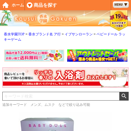
ペー
商品を探す
ホーム
ジト
ップ
へ
香水学園TOP
香水ブランド名 ア行
イブサンローラン
ベビードール ラッ
キーゲーム
追加キーワード メンズ、ムスク などで絞り込み可能