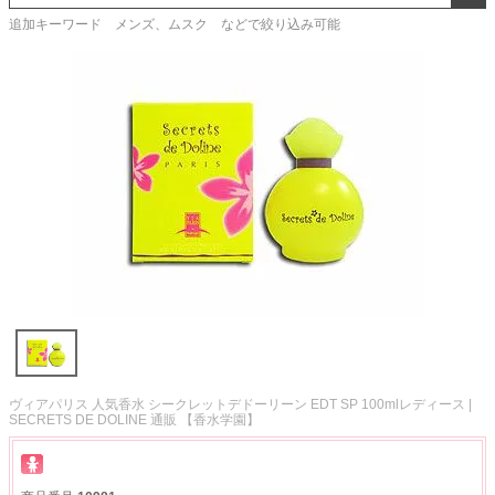
追加キーワード メンズ、ムスク などで絞り込み可能
ヴィアパリス 人気香水 シークレットデドーリーン EDT SP 100mlレディース |
SECRETS DE DOLINE 通販 【香水学園】