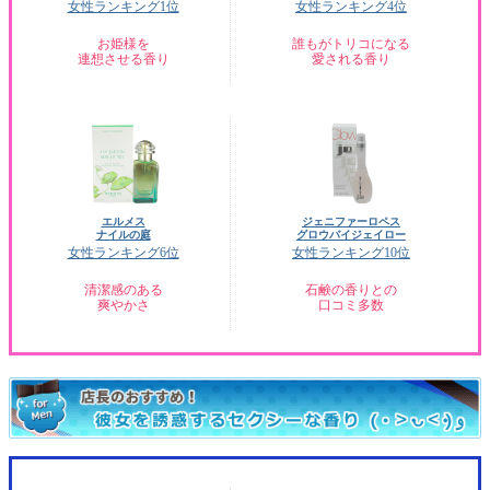
女性ランキング1位
女性ランキング4位
お姫様を
誰もがトリコになる
連想させる香り
愛される香り
エルメス
ジェニファーロペス
ナイルの庭
グロウバイジェイロー
女性ランキング6位
女性ランキング10位
清潔感のある
石鹸の香りとの
爽やかさ
口コミ多数