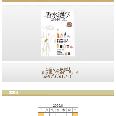
当店が人気雑誌
「香水選び完全FILE」で
紹介されました！
2026/8
日
月
火
水
木
金
土
-
-
-
-
-
-
1