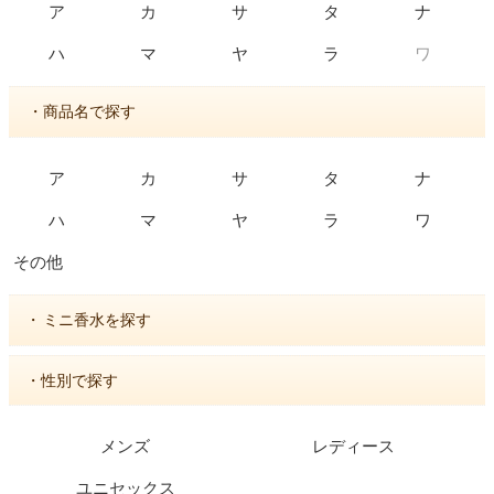
ア
カ
サ
タ
ナ
ワ
ハ
マ
ヤ
ラ
・商品名で探す
ア
カ
サ
タ
ナ
ハ
マ
ヤ
ラ
ワ
その他
・
ミニ香水を探す
・性別で探す
メンズ
レディース
ユニセックス