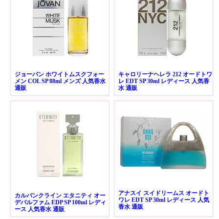
ジョーバン ホワイトムスクフォー
キャロリーナヘレラ 212 オードトワ
メン COL SP 88ml メンズ 人気香水
レ EDT SP 30ml レディース 人気香
通販
水 通販
アナスイ スイドリームス オードト
カルバンクライン エタニティ オー
ワレ EDT SP 30ml レディース 人気
デパルファム EDP SP 100ml レディ
香水 通販
ース 人気香水 通販