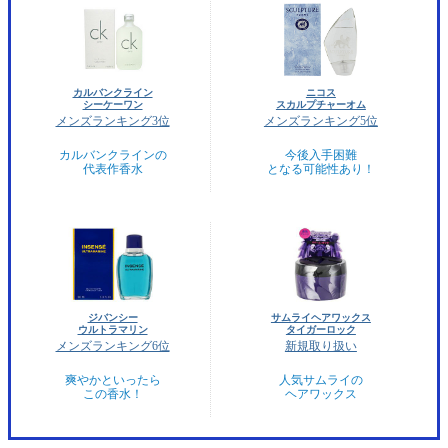
カルバンクライン
ニコス
シーケーワン
スカルプチャーオム
メンズランキング3位
メンズランキング5位
カルバンクラインの
今後入手困難
代表作香水
となる可能性あり！
ジバンシー
サムライヘアワックス
ウルトラマリン
タイガーロック
メンズランキング6位
新規取り扱い
爽やかといったら
人気サムライの
この香水！
ヘアワックス