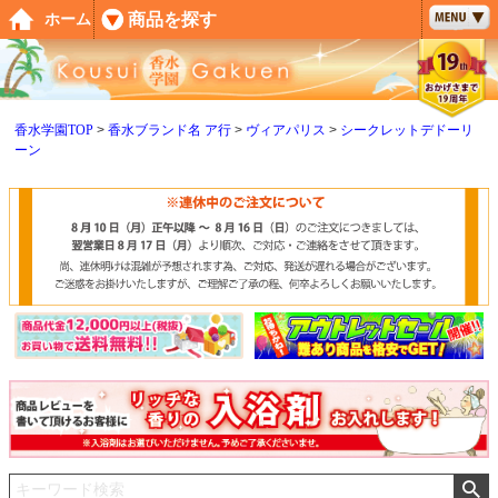
ペー
商品を探す
ホーム
ジト
ップ
へ
香水学園TOP
香水ブランド名 ア行
ヴィアパリス
シークレットデドーリ
ーン