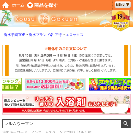
ペー
商品を探す
ホーム
ジト
ップ
へ
香水学園TOP
香水ブランド名 ア行
エロックス
追加キーワード メンズ、ムスク などで絞り込み可能