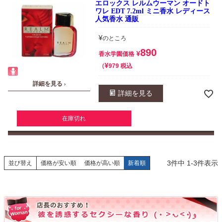
エロックス レルムウーマン オードト
ワレ EDT 7.2ml ミニ香水 レディース
人気香水 通販
¥
のところ
890
¥
香水学園価格
¥
税込
979
詳細を見る ›
詳細を見る
在庫切れ
3
件中
1
-
3
件表示
並び替え
価格が安い順
価格が高い順
新着順