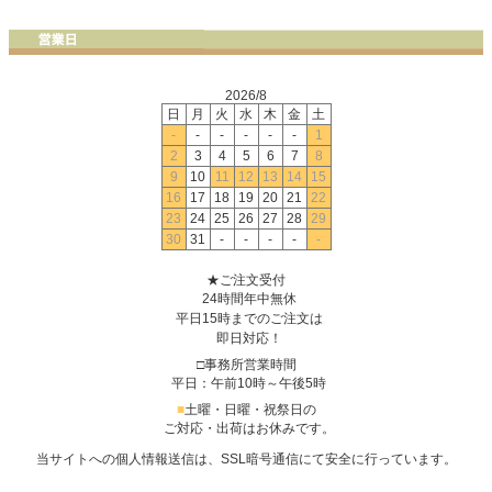
2026/8
日
月
火
水
木
金
土
-
-
-
-
-
-
1
2
3
4
5
6
7
8
9
10
11
12
13
14
15
16
17
18
19
20
21
22
23
24
25
26
27
28
29
30
31
-
-
-
-
-
★ご注文受付
24時間年中無休
平日15時までのご注文は
即日対応！
□事務所営業時間
平日：午前10時～午後5時
■
土曜・日曜・祝祭日の
ご対応・出荷はお休みです。
当サイトへの個人情報送信は、SSL暗号通信にて安全に行っています。