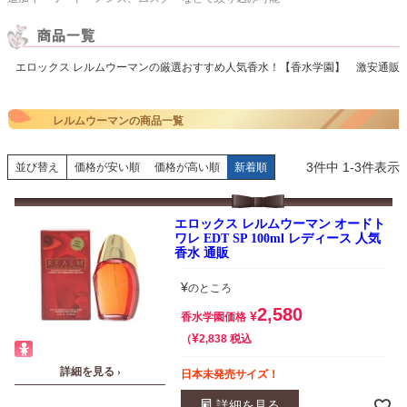
エロックス レルムウーマンの厳選おすすめ人気香水！【香水学園】 激安通販
レルムウーマンの商品一覧
3
件中
1
-
3
件表示
並び替え
価格が安い順
価格が高い順
新着順
エロックス レルムウーマン オードト
ワレ EDT SP 100ml レディース 人気
香水 通販
¥
のところ
2,580
¥
香水学園価格
¥
税込
2,838
詳細を見る ›
日本未発売サイズ！
詳細を見る