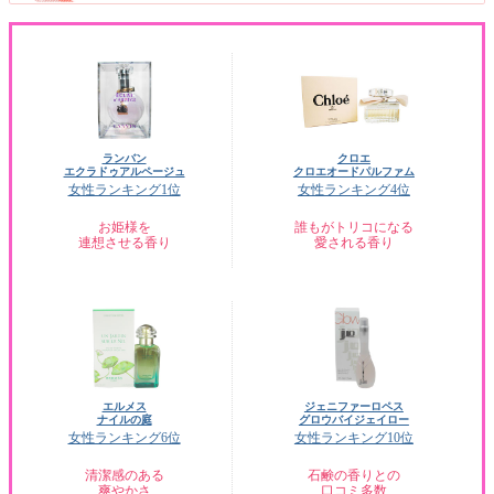
ランバン
クロエ
エクラドゥアルページュ
クロエオードパルファム
女性ランキング1位
女性ランキング4位
お姫様を
誰もがトリコになる
連想させる香り
愛される香り
エルメス
ジェニファーロペス
ナイルの庭
グロウバイジェイロー
女性ランキング6位
女性ランキング10位
清潔感のある
石鹸の香りとの
爽やかさ
口コミ多数