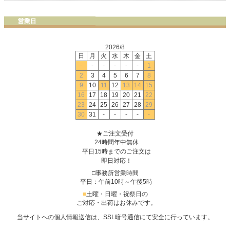
2026/8
日
月
火
水
木
金
土
-
-
-
-
-
-
1
2
3
4
5
6
7
8
9
10
11
12
13
14
15
16
17
18
19
20
21
22
23
24
25
26
27
28
29
30
31
-
-
-
-
-
★ご注文受付
24時間年中無休
平日15時までのご注文は
即日対応！
□事務所営業時間
平日：午前10時～午後5時
■
土曜・日曜・祝祭日の
ご対応・出荷はお休みです。
当サイトへの個人情報送信は、SSL暗号通信にて安全に行っています。