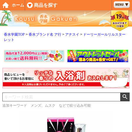
ペー
商品を探す
ホーム
ジト
ップ
へ
香水学園TOP
香水ブランド名 ア行
アナスイ
ドーリーガールリルスター
レット
追加キーワード メンズ、ムスク などで絞り込み可能