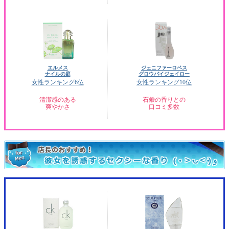
エルメス
ジェニファーロペス
ナイルの庭
グロウバイジェイロー
女性ランキング6位
女性ランキング10位
清潔感のある
石鹸の香りとの
爽やかさ
口コミ多数