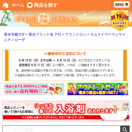
ペー
商品を探す
ホーム
ジト
ップ
へ
香水学園TOP
香水ブランド名 ア行
アランドロン
サムライウーマンヴァ
ニティローザ