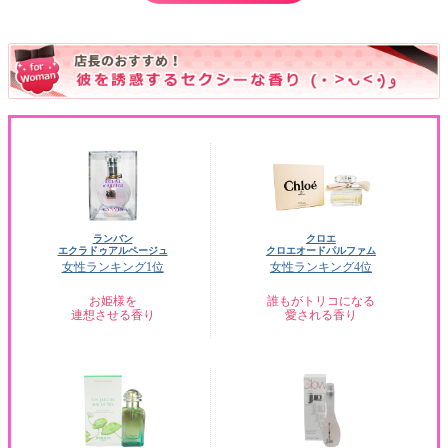
ランバン
クロエ
エクラドゥアルページュ
クロエオードパルファム
女性ランキング1位
女性ランキング4位
お姫様を
誰もがトリコになる
連想させる香り
愛される香り