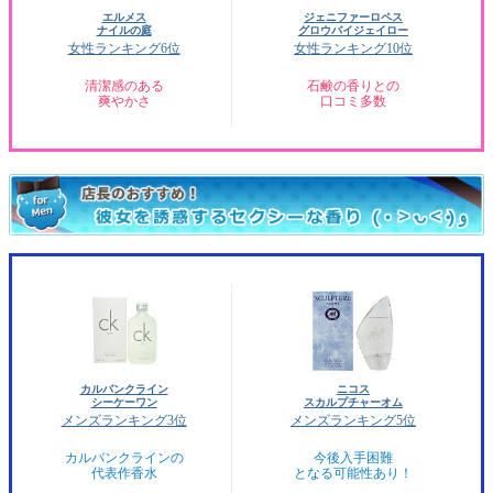
エルメス
ジェニファーロペス
ナイルの庭
グロウバイジェイロー
女性ランキング6位
女性ランキング10位
清潔感のある
石鹸の香りとの
爽やかさ
口コミ多数
カルバンクライン
ニコス
シーケーワン
スカルプチャーオム
メンズランキング3位
メンズランキング5位
カルバンクラインの
今後入手困難
代表作香水
となる可能性あり！