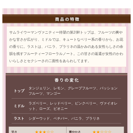
サムライウーマンヴァニティー待望の第2弾!トップは、フルーツの爽や
かな甘さが広がり、ミドルでは、キュートなベリー系の香りから、お花
の香りに。ラストは、バニラ、プラリネの温かみのある女性らしさの余
韻を残すフルーティーフローラルノート。この甘さの返還が女性のかわ
いらしさとセクシーさの二面性をあらわしてます。
タンジェリン、レモン、グレープフルーツ、パッション
トップ
フルーツ、マンゴー
ラズベリー、レッドベリー、ピンクベリー、ヴァイオレ
ミドル
ット、ローズ、ピオニー
ラスト
シダーウッド、ベチバー、バニラ、プラリネ
★★★☆☆
★★☆☆☆
甘さ
爽やかさ