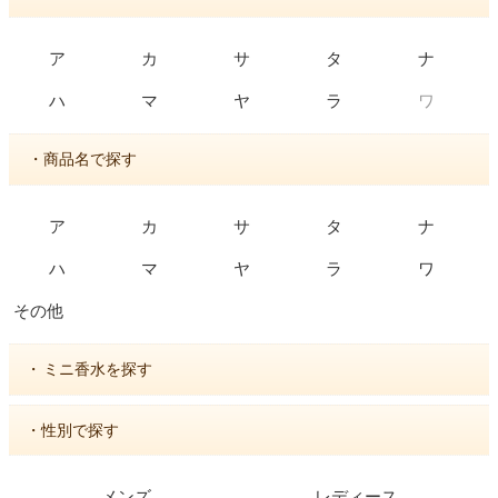
ア
カ
サ
タ
ナ
ワ
ハ
マ
ヤ
ラ
・商品名で探す
ア
カ
サ
タ
ナ
ハ
マ
ヤ
ラ
ワ
その他
・
ミニ香水を探す
・性別で探す
メンズ
レディース