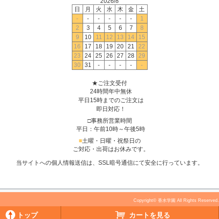
2026/8
日
月
火
水
木
金
土
-
-
-
-
-
-
1
2
3
4
5
6
7
8
9
10
11
12
13
14
15
16
17
18
19
20
21
22
23
24
25
26
27
28
29
30
31
-
-
-
-
-
★ご注文受付
24時間年中無休
平日15時までのご注文は
即日対応！
□事務所営業時間
平日：午前10時～午後5時
■
土曜・日曜・祝祭日の
ご対応・出荷はお休みです。
当サイトへの個人情報送信は、SSL暗号通信にて安全に行っています。
Copyright© 香水学園 All Rights Reserved.
トップ
カートを見る