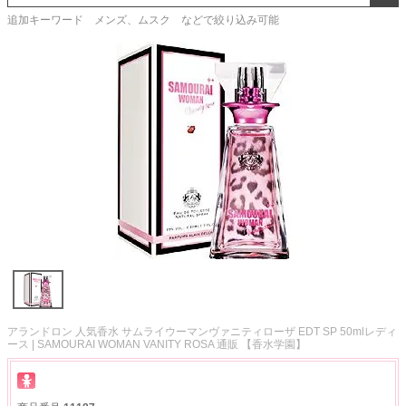
追加キーワード メンズ、ムスク などで絞り込み可能
アランドロン 人気香水 サムライウーマンヴァニティローザ EDT SP 50mlレディ
ース | SAMOURAI WOMAN VANITY ROSA 通販 【香水学園】